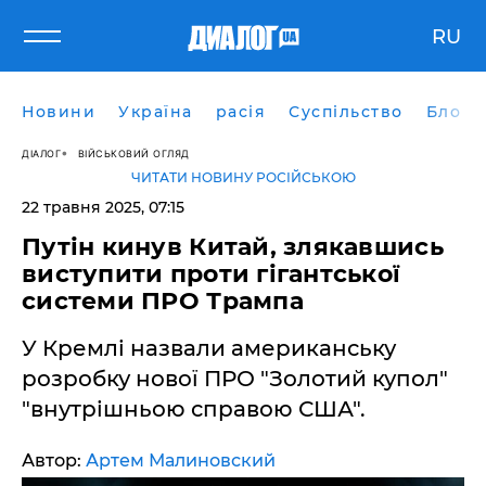
RU
Новини
Україна
расія
Суспільство
Блоги
ДІАЛОГ
ВІЙСЬКОВИЙ ОГЛЯД
ЧИТАТИ НОВИНУ РОСІЙСЬКОЮ
22 травня 2025, 07:15
Путін кинув Китай, злякавшись
виступити проти гігантської
системи ПРО Трампа
У Кремлі назвали американську
розробку нової ПРО "Золотий купол"
"внутрішньою справою США".
Автор:
Артем Малиновский