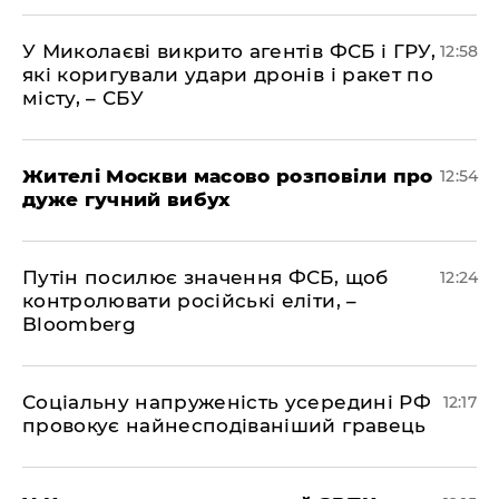
У Миколаєві викрито агентів ФСБ і ГРУ,
12:58
які коригували удари дронів і ракет по
місту, – СБУ
Жителі Москви масово розповіли про
12:54
дуже гучний вибух
Путін посилює значення ФСБ, щоб
12:24
контролювати російські еліти, –
Bloomberg
Соціальну напруженість усередині РФ
12:17
провокує найнесподіваніший гравець