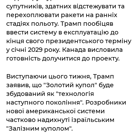
супутників, здатних відстежувати та
перехоплювати ракети на ранніх
стадіях польоту. Трамп пообіцяв
ввести систему в експлуатацію до
кінця свого президентського терміну
у січні 2029 року. Канада висловила
готовність долучитися до проекту.
Виступаючи цього тижня, Трамп
заявив, що "Золотий купол" буде
збудований як "технологія
наступного покоління". Розробники
нової американської системи
частково надихнуті ізраїльським
"Залізним куполом".