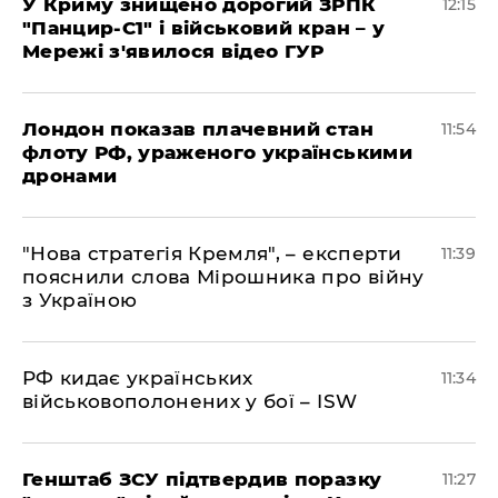
У Криму знищено дорогий ЗРПК
12:15
"Панцир-С1" і військовий кран – у
Мережі з'явилося відео ГУР
Лондон показав плачевний стан
11:54
флоту РФ, ураженого українськими
дронами
"Нова стратегія Кремля", – експерти
11:39
пояснили слова Мірошника про війну
з Україною
РФ кидає українських
11:34
військовополонених у бої – ISW
Генштаб ЗСУ підтвердив поразку
11:27