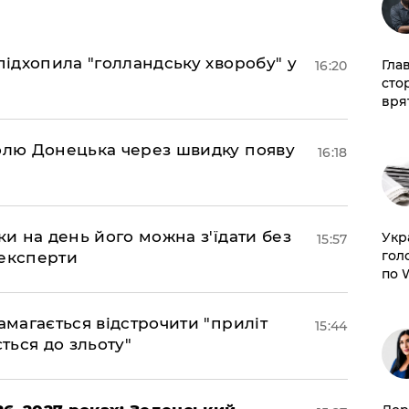
підхопила "голландську хворобу" у
Гла
16:20
сто
врят
долю Донецька через швидку появу
16:18
ки на день його можна з'їдати без
​Ук
15:57
гол
 експерти
по 
амагається відстрочити "приліт
15:44
ться до зльоту"