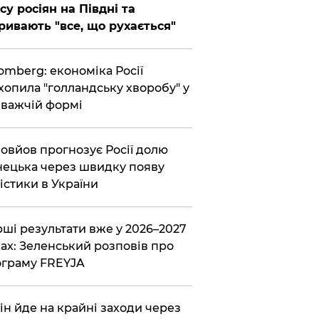
су росіян на Півдні та
ривають "все, що рухається"
omberg: економіка Росії
хопила "голландську хворобу" у
важчій формі
овйов прогнозує Росії долю
ецька через швидку появу
істики в України
ші результати вже у 2026–2027
ах: Зеленський розповів про
граму FREYJA
ін йде на крайні заходи через