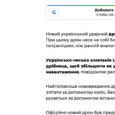
Добавьте 
G
чтобы не 
Новий український ударний
др
При цьому дрон несе не собі б
потужнішим, ніж ранній аналог
Українсько-чеська компанія U
дрібниць, щоб збільшити як д
навантаження
, повідомляє ре
Найголовніше нововведення дрон
злітати за допомогою коліс, без
рухається за допомогою встано
Офіційно новий дрон був предс