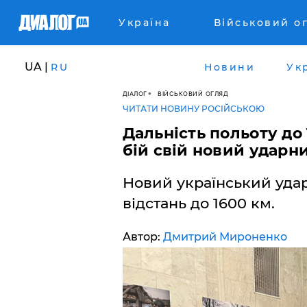
Україна
Військовий о
UA |
RU
Новини
Ук
ДІАЛОГ
ВІЙСЬКОВИЙ ОГЛЯД
ЧИТАТИ НОВИНУ РОСІЙСЬКОЮ
Дальність польоту до 
бій свій новий ударни
Новий український удар
відстань до 1600 км.
Автор:
Дмитрий Мироненко