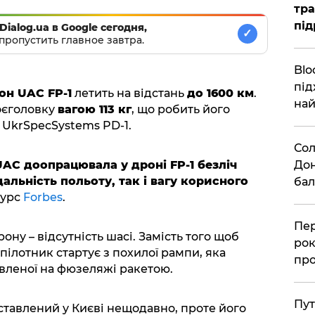
тра
під
Dialog.ua в Google сегодня,
✓
пропустить главное завтра.
Blo
під
он UAC FP-1
летить на відстань
до 1600 км
.
най
оєголовку
вагою 113 кг
, що робить його
 UkrSpecSystems PD-1.
Сол
AC доопрацювала у дроні FP-1 безліч
Дон
альність польоту, так і вагу корисного
бал
сурс
Forbes
.
Пер
у – відсутність шасі. Замість того щоб
рок
пілотник стартує з похилої рампи, яка
про
вленої на фюзеляжі ракетою.
Пут
тавлений у Києві нещодавно, проте його