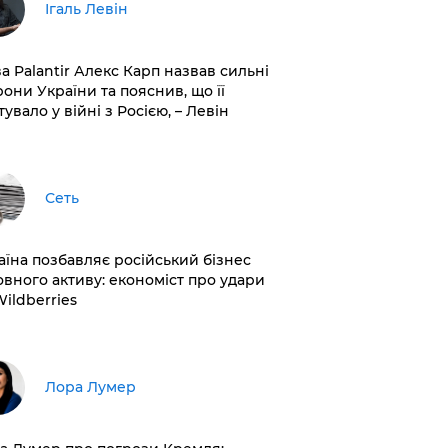
Ігаль Левін
ва Palantir Алекс Карп назвав сильні
рони України та пояснив, що її
увало у війні з Росією, – Левін
Сеть
раїна позбавляє російський бізнес
овного активу: економіст про удари
Wildberries
​Лора Лумер