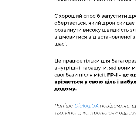
Є хороший спосіб запустити дро
обертається, який дрон скидає
розвинути високу швидкість зль
відмовитися від встановленої з
шасі.
Це працює тільки для багатора
внутрішні парашути, які вони 
свої бази після місії.
FP-1 - це
врізається у свою ціль і вибу
додому.
Раніше
Dialog.UA
повідомляв, 
Тьоткіного, контролюючи одразу 