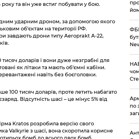
про
оку та він уже встиг побувати у бою.
йом
одним ударним дроном, за допомогою якого
ськовим об'єктам на території РФ.
ФБР
ри завдають дрони типу Aeroprakt A-22,
бут
ків.
Ne
0 тисяч доларів і вони дуже незграбні для
НАБ
товані як літаки та мають об'ємні кабіни.
чом
еревантажені навіть без боєголовки.
Ст
е 100 тисяч доларів, проте летить набагато
Арм
аряд. Відсутність шасі – це мінус 5% від
по 
заг
рма Kratos розробила версію свого
а Valkyrie з шасі, вона скоротила корисне
Ант
отирьох бомб до всього двох бомб.