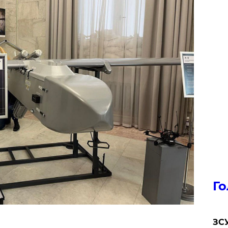
Го
ЗСУ