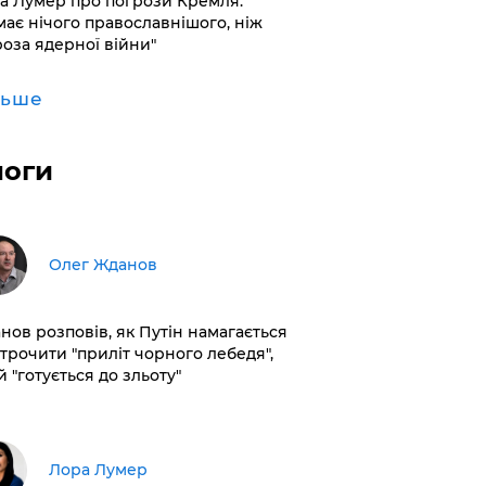
а Лумер про погрози Кремля:
має нічого православнішого, ніж
роза ядерної війни"
льше
логи
Олег Жданов
нов розповів, як Путін намагається
строчити "приліт чорного лебедя",
 "готується до зльоту"
​Лора Лумер