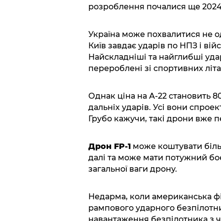
розроблення почалися ще 2024 р
Україна може похвалитися не 
Київ завдає ударів по НПЗ і вій
Найскладніші та найглибші уда
перероблені зі спортивних літа
Однак ціна на А-22 становить 8
дальніх ударів. Усі вони спроек
Грубо кажучи, такі дрони вже п
Дрон FP-1
може коштувати більш
далі та може мати потужний боєз
загальної ваги дрону.
Недарма, коли американська фі
рампового ударного безпілотник
навантаження безпілотника з ч