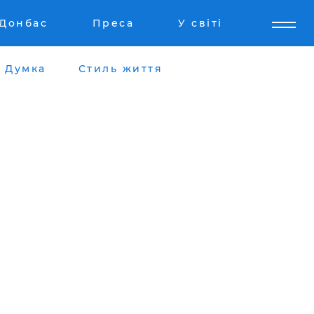
Донбас
Преса
У світі
Думка
Стиль життя