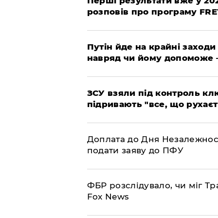
Перші результати вже у 20
розповів про програму FR
Путін йде на крайні заходи
навряд чи йому допоможе 
ЗСУ взяли під контроль клю
підривають "все, що рухаєт
Доплата до Дня Незалежност
подати заяву до ПФУ
ФБР розслідувало, чи міг Тр
Fox News