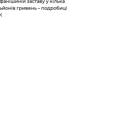
фанішиній заставу у кілька
ьйонів гривень – подробиці
К