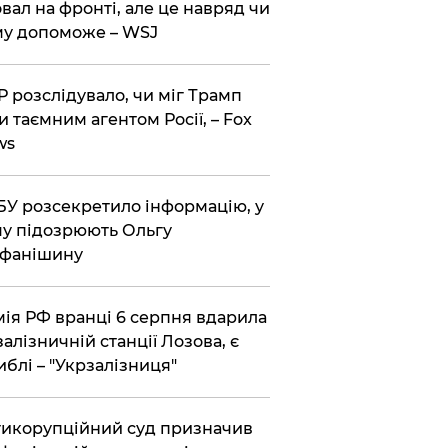
вал на фронті, але це навряд чи
у допоможе – WSJ
 розслідувало, чи міг Трамп
и таємним агентом Росії, – Fox
ws
У розсекретило інформацію, у
у підозрюють Ольгу
ефанішину
ія РФ вранці 6 серпня вдарила
залізничній станції Лозова, є
иблі – "Укрзалізниця"
икорупційний суд призначив