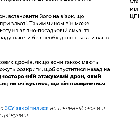
Сте
міл
н: встановити його на візок, що
ЦП
 при зльоті. Таким чином він може
оту на злітно-посадковій смузі та
заду ракети без необхідності тягати важкі
зових дронів, якщо вони також мають
можуть розкрити, щоб спуститися назад на
 односторонній атакуючий дрон, який
хає; не очікується, що він повернеться
що
ЗСУ закріпилися
на південній околиці
дві вулиці.