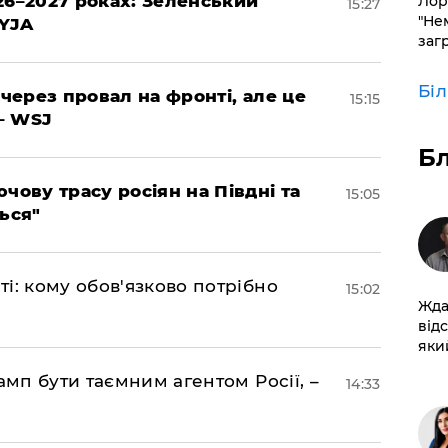
26–2027 роках: Зеленський
Лор
15:27
"Не
EYJA
заг
Бі
 через провал на фронті, але це
15:15
– WSJ
Б
чову трасу росіян на Півдні та
15:05
ься"
і: кому обов'язково потрібно
15:02
Жда
від
який
амп бути таємним агентом Росії, –
14:33