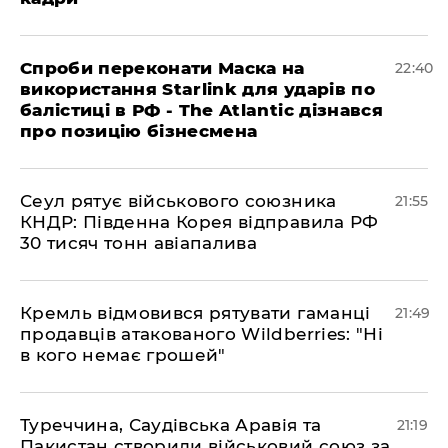
​Спроби переконати Маска на
22:40
використання Starlink для ударів по
балістиці в РФ - The Atlantic дізнався
про позицію бізнесмена
​Сеул рятує військового союзника
21:55
КНДР: Південна Корея відправила РФ
30 тисяч тонн авіапалива
​Кремль відмовився рятувати гаманці
21:49
продавців атакованого Wildberries: "Ні
в кого немає грошей"
​Туреччина, Саудівська Аравія та
21:19
Пакистан створили військовий союз за