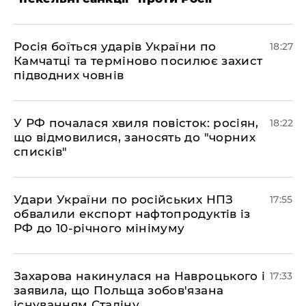
​Росія боїться ударів України по
18:27
Камчатці та терміново посилює захист
підводних човнів
​У РФ почалася хвиля повісток: росіян,
18:22
що відмовилися, заносять до "чорних
списків"
​Удари України по російських НПЗ
17:55
обвалили експорт нафтопродуктів із
РФ до 10-річного мінімуму
​Захарова накинулася на Навроцького і
17:33
заявила, що Польща зобов'язана
існуванням Сталіну