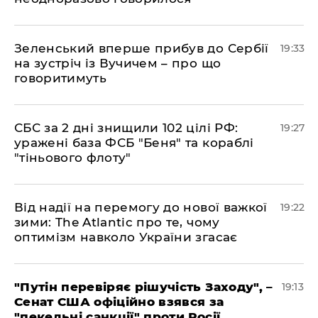
​Зеленський вперше прибув до Сербії
19:33
на зустріч із Вучичем – про що
говоритимуть
​СБС за 2 дні знищили 102 цілі РФ:
19:27
уражені база ФСБ "Беня" та кораблі
"тіньового флоту"
​Від надії на перемогу до нової важкої
19:22
зими: The Atlantic про те, чому
оптимізм навколо України згасає
​"Путін перевіряє рішучість Заходу", –
19:13
Сенат США офіційно взявся за
"пекельні санкції" проти Росії