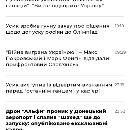
санкцій": "Ви не підкорите Україну"
Усик зробив гучну заяву про рішення
10:19
щодо допуску росіян до Олімпіад
"Війна виграна Україною", – Макс
09:29
Покровський і Марк Фейгін відвідали
прифронтовий Слов'янськ
​Усик виступив із відвертим визнанням
23:19
перед "останнім танцем" у кар'єрі
​Дрон "Альфи" проник у Донецький
22:52
аеропорт і спалив "Шахед" ще до
запуску: опубліковано ексклюзивні
кадри