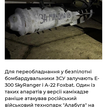
Для переобладнання у безпілотні
бомбардувальники ЗСУ залучають E-
300 SkyRanger і A-22 Foxbat. Один із
таких апаратів у версії камікадзе
раніше атакував російський
військовий технопарк "Алабуга" на