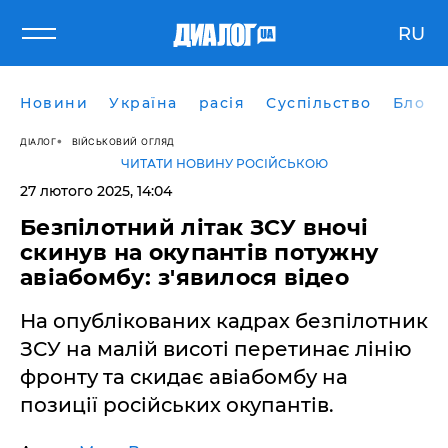
RU
Новини
Україна
расія
Суспільство
Блоги
ДІАЛОГ
ВІЙСЬКОВИЙ ОГЛЯД
ЧИТАТИ НОВИНУ РОСІЙСЬКОЮ
27 лютого 2025, 14:04
Безпілотний літак ЗСУ вночі
скинув на окупантів потужну
авіабомбу: з'явилося відео
На опублікованих кадрах безпілотник
ЗСУ на малій висоті перетинає лінію
фронту та скидає авіабомбу на
позиції російських окупантів.