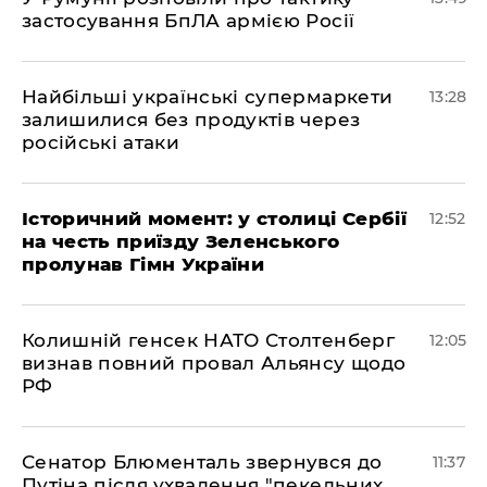
застосування БпЛА армією Росії
Найбільші українські супермаркети
13:28
залишилися без продуктів через
російські атаки
Історичний момент: у столиці Сербії
12:52
на честь приїзду Зеленського
пролунав Гімн України
Колишній генсек НАТО Столтенберг
12:05
визнав повний провал Альянсу щодо
РФ
Сенатор Блюменталь звернувся до
11:37
Путіна після ухвалення "пекельних