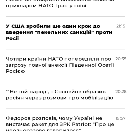
прикладом НАТО: Іран у гніві
​У США зробили ще один крок до
21:15
введення "пекельних санкцій" проти
Росії
​Чотири країни НАТО попередили про
20:35
загрозу повної анексії Південної Осетії
Росією
​'"Не той народ", - Соловйов образив
20:28
росіян через розмови про мобілізацію
​Федоров розповів, чому Україні не
19:57
вистачає ракет для ЗРК Patriot: "Про це
неодноразово говорилося"