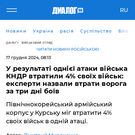
RU
Новини
Україна
расія
Суспільство
Блоги
ДІАЛОГ
ВІЙСЬКОВИЙ ОГЛЯД
ЧИТАТИ НОВИНУ РОСІЙСЬКОЮ
17 грудня 2024, 08:13
У результаті однієї атаки війська
КНДР втратили 4% своїх військ:
експерти назвали втрати ворога
за три дні боїв
Північнокорейський армійський
корпус у Курську міг втратити 4%
своїх військ в одній атаці.