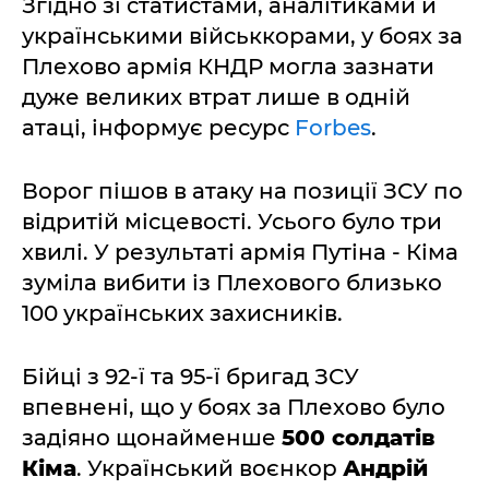
Згідно зі статистами, аналітиками й
українськими військкорами, у боях за
Плехово армія КНДР могла зазнати
дуже великих втрат лише в одній
атаці, інформує ресурс
Forbes
.
Ворог пішов в атаку на позиції ЗСУ по
відритій місцевості. Усього було три
хвилі. У результаті армія Путіна - Кіма
зуміла вибити із Плехового близько
100 українських захисників.
Бійці з 92-ї та 95-ї бригад ЗСУ
впевнені, що у боях за Плехово було
задіяно щонайменше
500 солдатів
Кіма
. Український воєнкор
Андрій