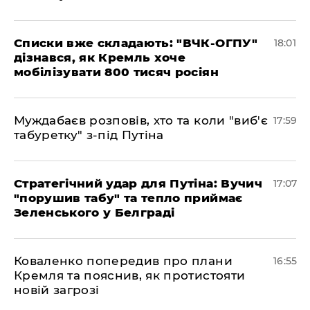
Списки вже складають: "ВЧК-ОГПУ"
18:01
дізнався, як Кремль хоче
мобілізувати 800 тисяч росіян
Муждабаєв розповів, хто та коли "виб'є
17:59
табуретку" з-під Путіна
Стратегічний удар для Путіна: Вучич
17:07
"порушив табу" та тепло приймає
Зеленського у Белграді
Коваленко попередив про плани
16:55
Кремля та пояснив, як протистояти
новій загрозі