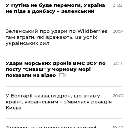
У Путіна не буде перемоги, Україна
21:22
не піде з Донбасу – Зеленський
Зеленський про удари по Wildberries:
20:57
там втрати, які вражають, це успіх
українських сил
Удари морських дронів ВМС ЗСУ по
20:11
посту "Сиваш" у Чорному морі
показали на відео
У Болгарії назвали дрон, що впав у
20:02
країні, українським – з'явилася реакція
Києва
Туреччина не пропустила торгові
19:40