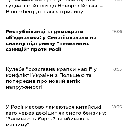
судна, що йшли до Новоросійська, –
Bloomberg дізнався причину
Республіканці та демократи
19:06
об'єдналися: у Сенаті вказали на
сильну підтримку "пекельних
санкцій" проти Росії
Кулеба "розставив крапки над і" у
18:55
конфлікті України з Польщею та
попередив про новий витік
напруженості
У Росії масово ламаються китайські
18:36
авто через дефіцит якісного бензину:
"Заливають Євро-2 та вбивають
машину"