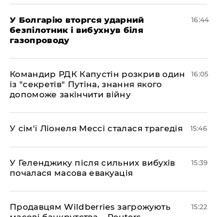
У Болгарію вторгся ударний
16:44
безпілотник і вибухнув біля
газопроводу
Командир РДК Капустін розкрив один
16:05
із "секретів" Путіна, знання якого
допоможе закінчити війну
У сім'ї Ліонеля Мессі сталася трагедія
15:46
У Геленджику після сильних вибухів
15:39
почалася масова евакуація
Продавцям Wildberries загрожують
15:22
масові банкрутства – Reuters