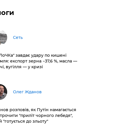
логи
Сеть
оЛоЧКа" завдає удару по кишені
мля: експорт зерна −37,6 %, масла —
чі, вугілля — у кризі
Олег Жданов
нов розповів, як Путін намагається
строчити "приліт чорного лебедя",
 "готується до зльоту"