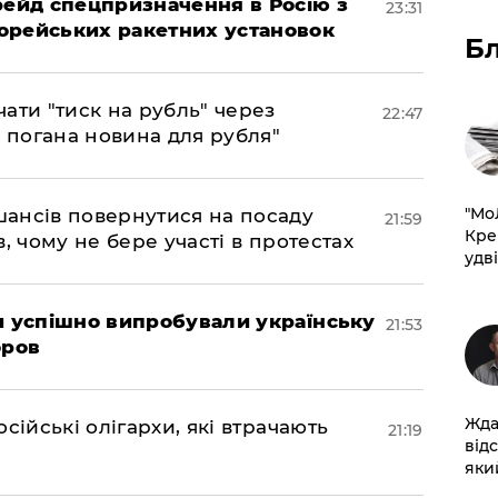
 рейд спецпризначення в Росію з
23:31
орейських ракетних установок
Б
ати "тиск на рубль" через
22:47
е погана новина для рубля"
​"М
шансів повернутися на посаду
21:59
Кре
, чому не бере участі в протестах
удві
ми успішно випробували українську
21:53
оров
Жда
сійські олігархи, які втрачають
21:19
від
який