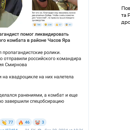
​По
та 
дро