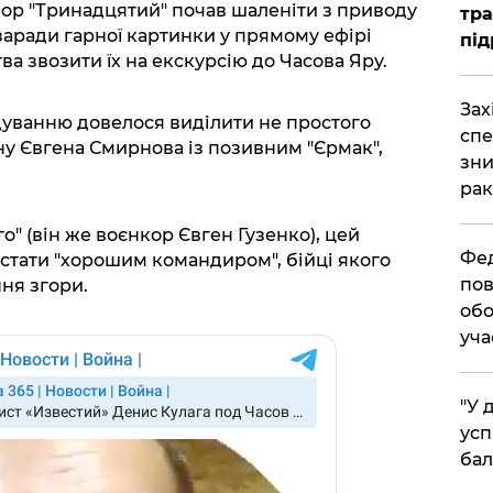
ор "Тринадцятий" почав шаленіти з приводу
тра
заради гарної картинки у прямому ефірі
під
а звозити їх на екскурсію до Часова Яру.
​За
уванню довелося виділити не простого
спе
ну Євгена Смирнова із позивним "Єрмак",
зни
рак
о" (він же воєнкор Євген Гузенко), цей
​Фе
 стати "хорошим командиром", бійці якого
пов
ня згори.
обо
уча
​"У
усп
бал