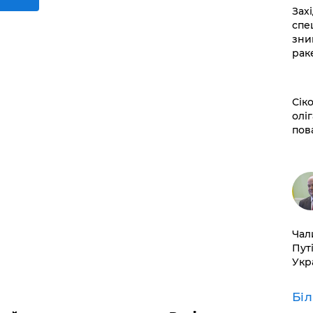
​За
спе
зни
рак
​Сі
оліг
пов
​Ча
Пут
Укр
Бі