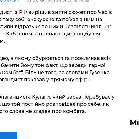
дист із РФ вирішив зняти сюжет про Часів
 таку собі екскурсію та поїхав з ним на
стили відразу ж по них 8 безпілотників. Як
 з Кобзоном, а пропагандист відбувся
м.
део, в якому обурюється та проклинає всіх
бачити йому той факт, що заради гарної
комбат". Більше того, за словами Гузенка,
агандист показав у прямому ефірі.
опагандиста Кулаги, який зараз перебуває у
, що той постійно розповідає про себе, як
ого слова не згадав про комбата.
М