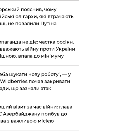
корський пояснив, чому
ійські олігархи, які втрачають
ші, не повалили Путіна
опаганда не діє: частка росіян,
 вважають війну проти України
ішною, впала до мінімуму
реба шукати нову роботу", — у
Wildberries почав закривати
ади, що зазнали атак
рший візит за час війни: глава
 Азербайджану прибув до
ва з важливою місією