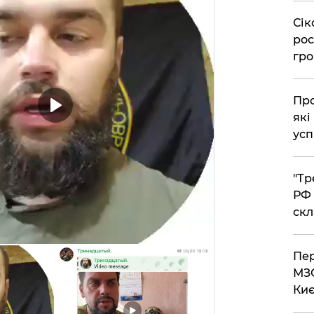
​Сі
рос
гро
​Пр
які
усп
​"Т
РФ 
скл
​Пе
МЗС
Киє