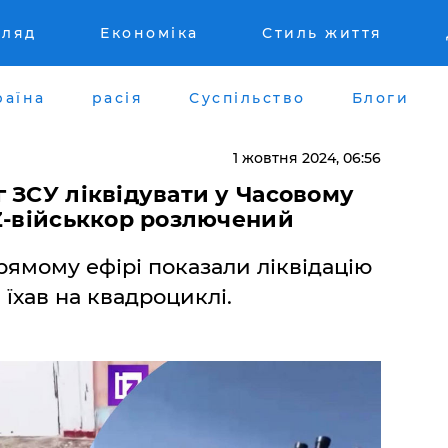
гляд
Економіка
Стиль життя
раїна
расія
Суспільство
Блоги
1 жовтня 2024, 06:56
 ЗСУ ліквідувати у Часовому
Z-військкор розлючений
рямому ефірі показали ліквідацію
 їхав на квадроциклі.