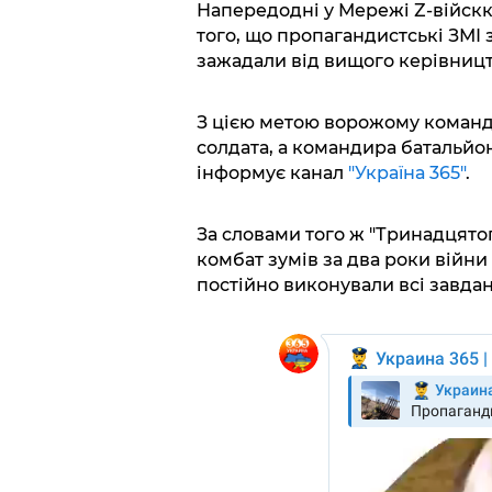
Напередодні у Мережі Z-війскк
того, що пропагандистські ЗМІ 
зажадали від вищого керівництв
З цією метою ворожому команд
солдата, а командира батальйо
інформує канал
"Україна 365"
.
За словами того ж "Тринадцятог
комбат зумів за два роки війни
постійно виконували всі завдан