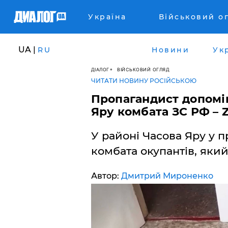
Україна
Військовий о
UA |
RU
Новини
Ук
ДІАЛОГ
ВІЙСЬКОВИЙ ОГЛЯД
ЧИТАТИ НОВИНУ РОСІЙСЬКОЮ
Пропагандист допоміг
Яру комбата ЗС РФ – 
У районі Часова Яру у п
комбата окупантів, який
Автор:
Дмитрий Мироненко