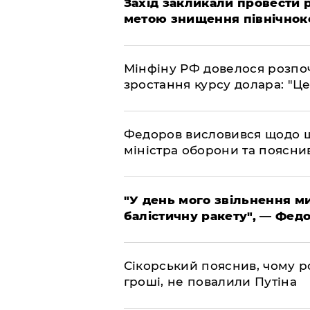
​Захід закликали провести
метою знищення північнок
​Мінфіну РФ довелося розпоч
зростання курсу долара: "Ц
​Федоров висловився щодо 
міністра оборони та пояснив
​"У день мого звільнення 
балістичну ракету", — Фед
​Сікорський пояснив, чому ро
гроші, не повалили Путіна