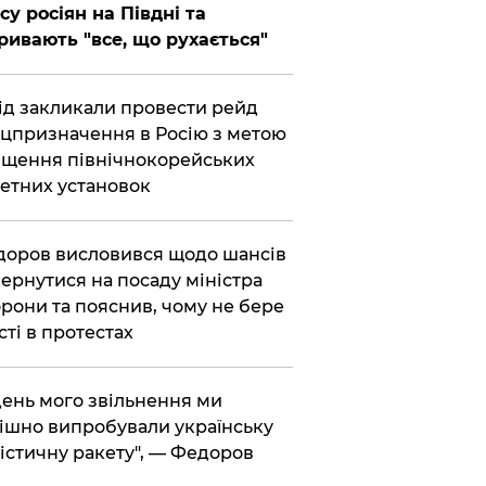
су росіян на Півдні та
ривають "все, що рухається"
хід закликали провести рейд
цпризначення в Росію з метою
щення північнокорейських
етних установок
доров висловився щодо шансів
ернутися на посаду міністра
рони та пояснив, чому не бере
сті в протестах
 день мого звільнення ми
ішно випробували українську
істичну ракету", — Федоров