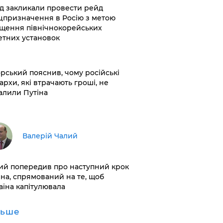
хід закликали провести рейд
цпризначення в Росію з метою
щення північнокорейських
етних установок
корський пояснив, чому російські
архи, які втрачають гроші, не
алили Путіна
Валерій Чалий
лий попередив про наступний крок
іна, спрямований на те, щоб
аїна капітулювала
льше