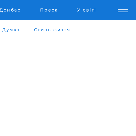
Донбас
Преса
У світі
Думка
Стиль життя