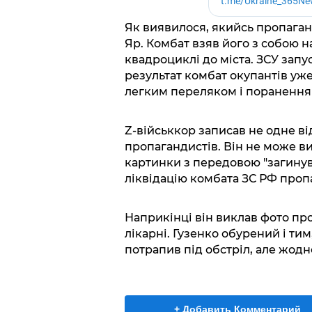
Як виявилося, якийсь пропаган
Яр. Комбат взяв його з собою на
квадроциклі до міста. ЗСУ запу
результат комбат окупантів уже
легким переляком і поранення
Z-військкор записав не одне ві
пропагандистів. Він не може ви
картинки з передовою "загинув 
ліквідацію комбата ЗС РФ проп
Наприкінці він виклав фото пр
лікарні. Гузенко обурений і тим
потрапив під обстріл, але жодн
+ Добавить Комментарий