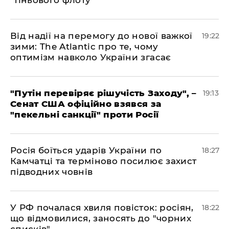
"тіньового флоту"
​Від надії на перемогу до нової важкої
19:22
зими: The Atlantic про те, чому
оптимізм навколо України згасає
​"Путін перевіряє рішучість Заходу", –
19:13
Сенат США офіційно взявся за
"пекельні санкції" проти Росії
​Росія боїться ударів України по
18:27
Камчатці та терміново посилює захист
підводних човнів
​У РФ почалася хвиля повісток: росіян,
18:22
що відмовилися, заносять до "чорних