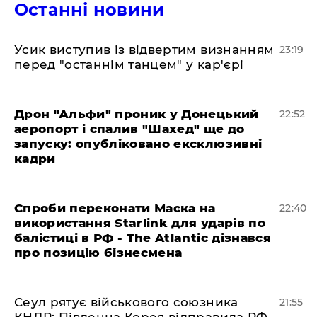
Останні новини
​Усик виступив із відвертим визнанням
23:19
перед "останнім танцем" у кар'єрі
​Дрон "Альфи" проник у Донецький
22:52
аеропорт і спалив "Шахед" ще до
запуску: опубліковано ексклюзивні
кадри
​Спроби переконати Маска на
22:40
використання Starlink для ударів по
балістиці в РФ - The Atlantic дізнався
про позицію бізнесмена
​Сеул рятує військового союзника
21:55