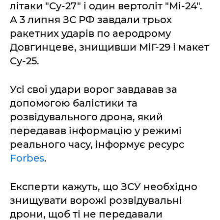
літаки "Су-27" і один вертоліт "Мі-24".
А 3 липня ЗС РФ завдали трьох
ракетних ударів по аеродрому
Довгинцеве, знищивши МіГ-29 і макет
Су-25.
Усі свої удари ворог завдавав за
допомогою балістики та
розвідувального дрона, який
передавав інформацію у режимі
реального часу, інформує ресурс
Forbes
.
Експерти кажуть, що ЗСУ необхідно
знищувати ворожі розвідувальні
дрони, щоб ті не передавали