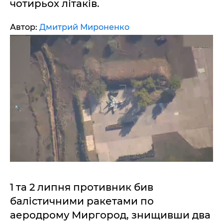
чотирьох літаків.
Автор:
Дмитрий Мироненко
1 та 2 липня противник бив
балістичними ракетами по
аеродрому Миргород, знищивши два