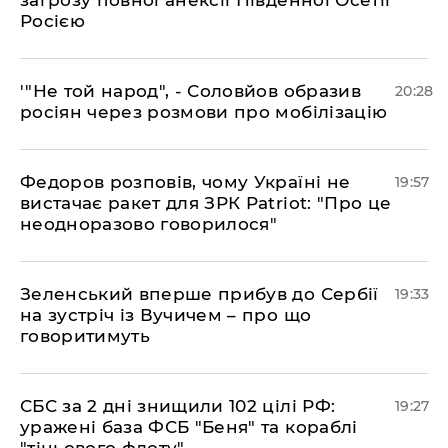
загрозу повної анексії Південної Осетії
Росією
​'"Не той народ", - Соловйов образив
20:28
росіян через розмови про мобілізацію
​Федоров розповів, чому Україні не
19:57
вистачає ракет для ЗРК Patriot: "Про це
неодноразово говорилося"
​Зеленський вперше прибув до Сербії
19:33
на зустріч із Вучичем – про що
говоритимуть
​СБС за 2 дні знищили 102 цілі РФ:
19:27
уражені база ФСБ "Беня" та кораблі