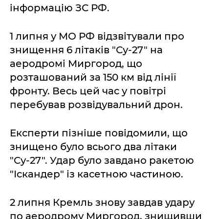
інформацію ЗС РФ.
1 липня у МО РФ відзвітували про
знищення 6 літаків "Су-27" на
аеродромі Миргород, що
розташований за 150 км від лінії
фронту. Весь цей час у повітрі
перебував розвідувальний дрон.
Експерти пізніше повідомили, що
знищено було всього два літаки
"Су-27". Удар було завдано ракетою
"Іскандер" із касетною частиною.
2 липня Кремль знову завдав удару
по аеродрому Миргород, знищивши