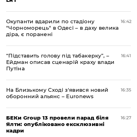
LRT
​Окупанти вдарили по стадіону
16:42
"Чорноморець" в Одесі – в даху велика
діра, є поранені
​“Підставить голову під табакерку”, –
16:41
Ейдман описав сценарій краху влади
Путіна
На Близькому Сході з'явився новий
16:35
оборонний альянс – Euronews
БЕКи Group 13 провели парад біля
16:27
Ялти: опубліковано ексклюзивні
кадри