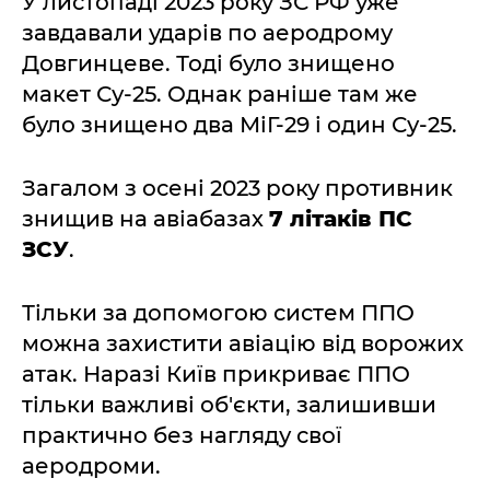
У листопаді 2023 року ЗС РФ уже
завдавали ударів по аеродрому
Довгинцеве. Тоді було знищено
макет Су-25. Однак раніше там же
було знищено два МіГ-29 і один Су-25.
Загалом з осені 2023 року противник
знищив на авіабазах
7 літаків ПС
ЗСУ
.
Тільки за допомогою систем ППО
можна захистити авіацію від ворожих
атак. Наразі Київ прикриває ППО
тільки важливі об'єкти, залишивши
практично без нагляду свої
аеродроми.