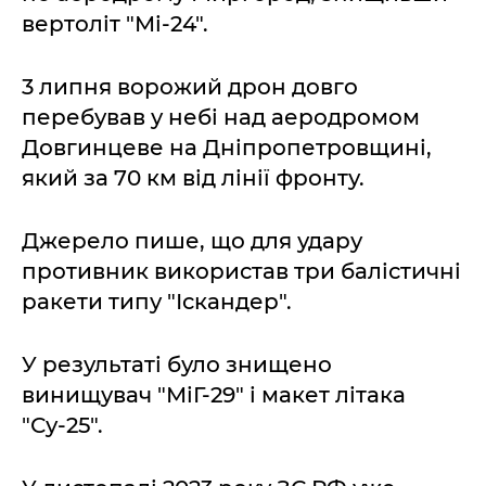
вертоліт "Мі-24".
3 липня ворожий дрон довго
перебував у небі над аеродромом
Довгинцеве на Дніпропетровщині,
який за 70 км від лінії фронту.
Джерело пише, що для удару
противник використав три балістичні
ракети типу "Іскандер".
У результаті було знищено
винищувач "МіГ-29" і макет літака
"Су-25".