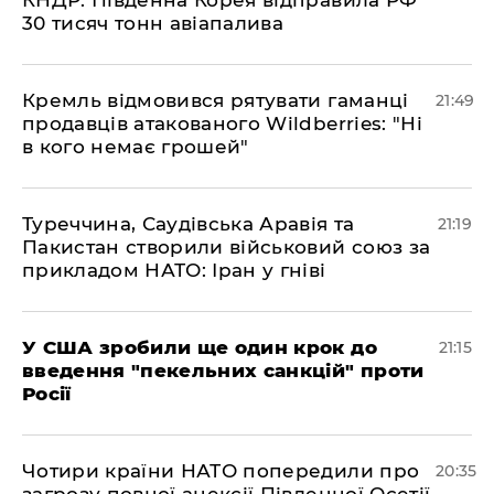
КНДР: Південна Корея відправила РФ
30 тисяч тонн авіапалива
​Кремль відмовився рятувати гаманці
21:49
продавців атакованого Wildberries: "Ні
в кого немає грошей"
​Туреччина, Саудівська Аравія та
21:19
Пакистан створили військовий союз за
прикладом НАТО: Іран у гніві
​У США зробили ще один крок до
21:15
введення "пекельних санкцій" проти
Росії
​Чотири країни НАТО попередили про
20:35