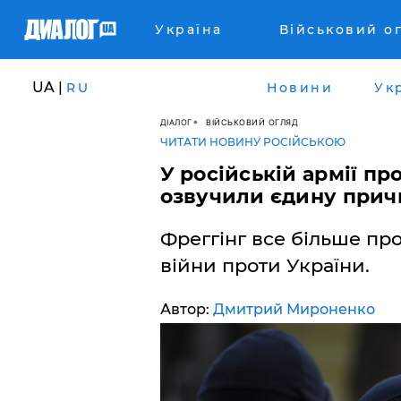
Україна
Військовий о
UA |
RU
Новини
Ук
ДІАЛОГ
ВІЙСЬКОВИЙ ОГЛЯД
ЧИТАТИ НОВИНУ РОСІЙСЬКОЮ
У російській армії пр
озвучили єдину прич
Фреггінг все більше проц
війни проти України.
Автор:
Дмитрий Мироненко