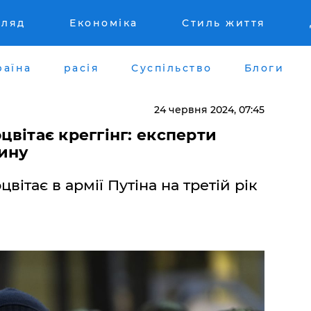
гляд
Економіка
Стиль життя
раїна
расія
Суспільство
Блоги
24 червня 2024, 07:45
оцвітає креггінг: експерти
ину
вітає в армії Путіна на третій рік