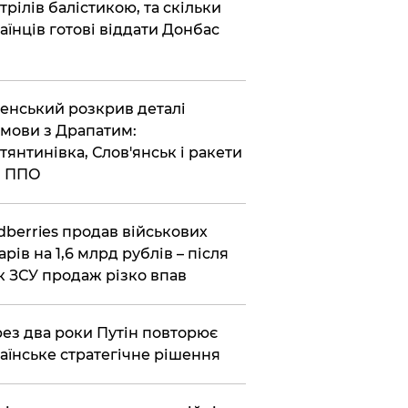
трілів балістикою, та скільки
аїнців готові віддати Донбас
енський розкрив деталі
мови з Драпатим:
тянтинівка, Слов'янськ і ракети
я ППО
dberries продав військових
арів на 1,6 млрд рублів – після
к ЗСУ продаж різко впав
ез два роки Путін повторює
аїнське стратегічне рішення