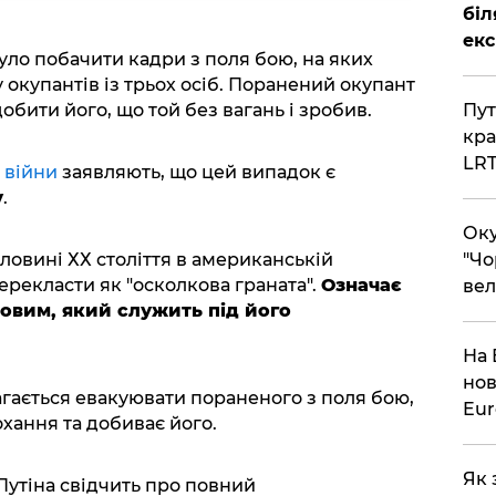
біл
екс
уло побачити кадри з поля бою, на яких
 окупантів із трьох осіб. Поранений окупант
бити його, що той без вагань і зробив.
​Пу
кра
LR
 війни
заявляють, що цей випадок є
у
.
​Ок
оловині ХХ століття в американській
"Чо
ерекласти як "осколкова граната".
Означає
вел
овим, який служить під його
На 
нов
агається евакуювати пораненого з поля бою,
Eu
охання та добиває його.
Як 
Путіна свідчить про повний