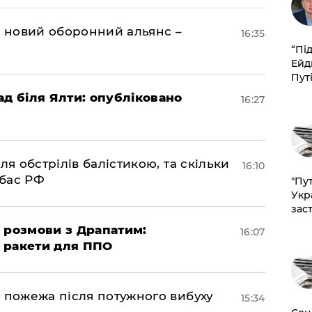
я новий оборонний альянс –
16:35
​“Пі
Ейд
Пут
ад біля Ялти: опубліковано
16:27
ля обстрілів балістикою, та скільки
16:10
нбас РФ
"Пут
Укр
зас
 розмови з Драпатим:
16:07
і ракети для ППО
 пожежа після потужного вибуху
15:34