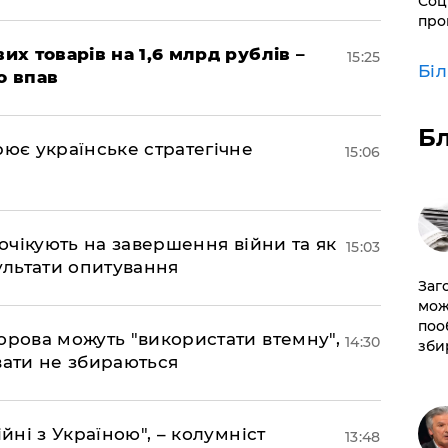
Соц
про
их товарів на 1,6 млрд рублів –
15:25
Бі
о впав
Б
рює українське стратегічне
15:06
 очікують на завершення війни та як
15:03
езультати опитування
Заг
мож
поо
орова можуть "використати втемну",
14:30
зби
вати не збираються
йні з Україною", – колумніст
13:48