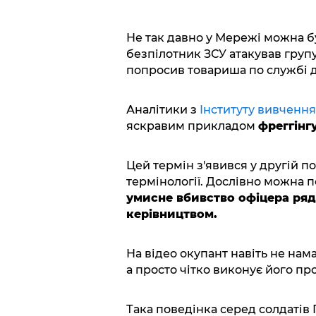
Не так давно у Мережі можна б
безпілотник ЗСУ атакував групу
попросив товариша по службі до
Аналітики з
Інституту вивчення
яскравим прикладом
фреггінг
Цей термін з'явився у другій п
термінології. Дослівно можна п
умисне вбивство офіцера ряд
керівництвом.
На відео окупант навіть не нам
а просто чітко виконує його пр
Така поведінка серед солдатів 