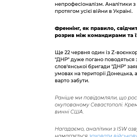
непрофесіоналізм. Аналітики з
протягом усієї війни в Україні.
Френнінг, як правило, свідчи
розрив між командирами та ї
Ще 22 червня один із Z-воєнко
"ДНР" дуже погано поводяться з
слов'янської бригади "ДНР" за
умовах на території Донецька, 
варто забути.
Раніше ми повідомляли, що ро
окупованому Севастополі. Крем
винні США.
Нагадаємо, аналітики з ISW оз
намагається
заховати військову