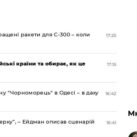
ращені ракети для С-300 – коли
17:25
йські країни та обирає, як це
17:15
ну "Чорноморець" в Одесі – в даху
16:42
М
акерку”, – Ейдман описав сценарій
16:41