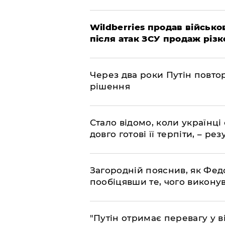
Wildberries продав військов
після атак ЗСУ продаж різк
Через два роки Путін повто
рішення
Стало відомо, коли українці
довго готові її терпіти, – р
Загородній пояснив, як Фед
пообіцявши те, чого викону
"Путін отримає перевагу у ві