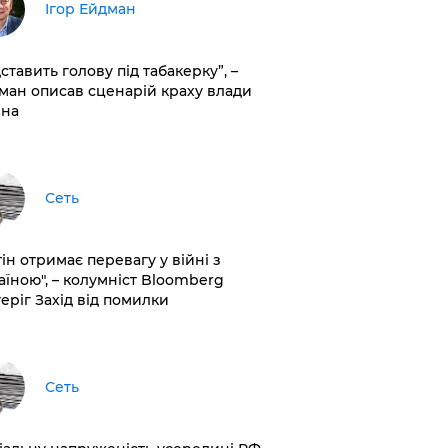
Ігор Ейдман
дставить голову під табакерку”, –
ман описав сценарій краху влади
іна
Сеть
ін отримає перевагу у війні з
аїною", – колумніст Bloomberg
теріг Захід від помилки
Сеть