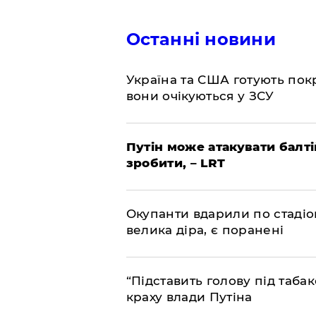
Останні новини
​Україна та США готують пок
вони очікуються у ЗСУ
​Путін може атакувати балті
зробити, – LRT
​Окупанти вдарили по стадіо
велика діра, є поранені
​“Підставить голову під таб
краху влади Путіна