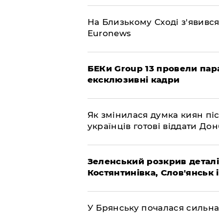
На Близькому Сході з'явивс
Euronews
БЕКи Group 13 провели пар
ексклюзивні кадри
Як змінилася думка киян піс
українців готові віддати До
Зеленський розкрив деталі
Костянтинівка, Слов'янськ 
У Брянську почалася сильна