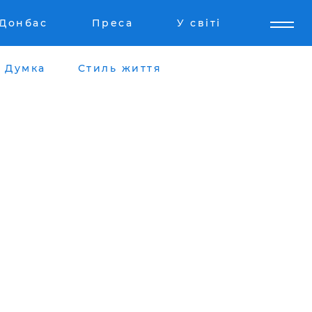
Донбас
Преса
У світі
Думка
Стиль життя