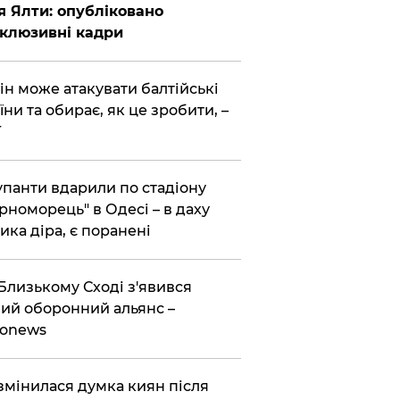
я Ялти: опубліковано
клюзивні кадри
тін може атакувати балтійські
їни та обирає, як це зробити, –
T
упанти вдарили по стадіону
рноморець" в Одесі – в даху
ика діра, є поранені
Близькому Сході з'явився
ий оборонний альянс –
ronews
змінилася думка киян після