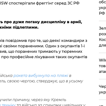
обс
 ISW спостерігали фреггінг серед ЗС РФ
укр
РФ
ть про дуже погану дисципліну в армії,
хніми підлеглими.
Зел
роз
Кос
рів повідомив про те, що деякі командири з
дл
і своїми пораненими. Один з окупантів 1-ї
явив, що поранених тримають у тюремних
а про професійне лікування таких окупантів
Wil
тов
ата
сійська
ракета вибухнула на пляжі
в
ль, своєю чергою, стверджує, що в усьому
Чер
укр
вучили причину, через яку Кремль
 техніку
та війська за спинами цивільних у