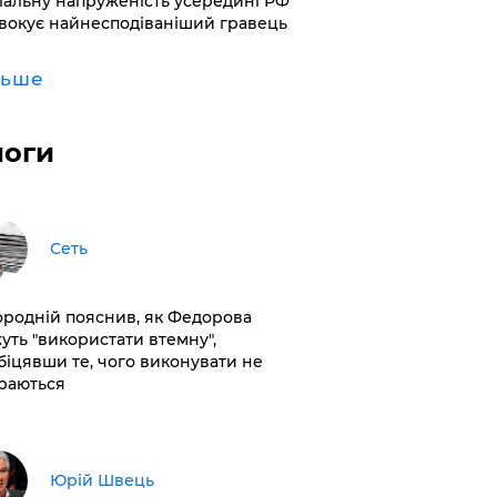
іальну напруженість усередині РФ
вокує найнесподіваніший гравець
льше
логи
Сеть
ородній пояснив, як Федорова
уть "використати втемну",
біцявши те, чого виконувати не
раються
Юрій Швець