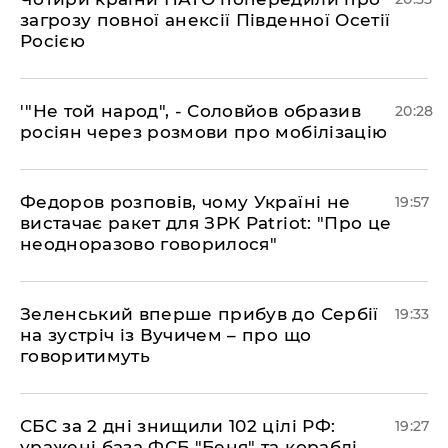
загрозу повної анексії Південної Осетії
Росією
​'"Не той народ", - Соловйов образив
20:28
росіян через розмови про мобілізацію
​Федоров розповів, чому Україні не
19:57
вистачає ракет для ЗРК Patriot: "Про це
неодноразово говорилося"
​Зеленський вперше прибув до Сербії
19:33
на зустріч із Вучичем – про що
говоритимуть
​СБС за 2 дні знищили 102 цілі РФ:
19:27
уражені база ФСБ "Беня" та кораблі