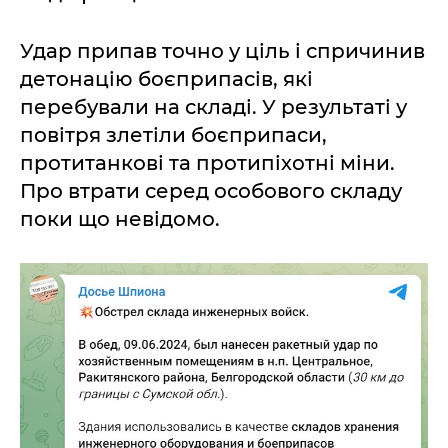
Удар припав точно у ціль і спричинив
детонацію боєприпасів, які
перебували на складі. У результаті у
повітря злетіли боєприпаси,
протитанкові та протипіхотні міни.
Про втрати серед особового складу
поки що невідомо.