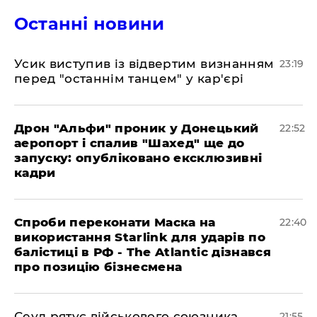
Останні новини
​Усик виступив із відвертим визнанням
23:19
перед "останнім танцем" у кар'єрі
​Дрон "Альфи" проник у Донецький
22:52
аеропорт і спалив "Шахед" ще до
запуску: опубліковано ексклюзивні
кадри
​Спроби переконати Маска на
22:40
використання Starlink для ударів по
балістиці в РФ - The Atlantic дізнався
про позицію бізнесмена
​Сеул рятує військового союзника
21:55