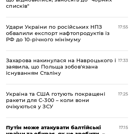
списків"
​Удари України по російських НПЗ
17:55
обвалили експорт нафтопродуктів із
РФ до 10-річного мінімуму
​Захарова накинулася на Навроцького і
17:33
заявила, що Польща зобов'язана
існуванням Сталіну
​Україна та США готують покращені
17:25
ракети для С-300 – коли вони
очікуються у ЗСУ
​Путін може атакувати балтійські
17:15
країни та обирає, як це зробити, –