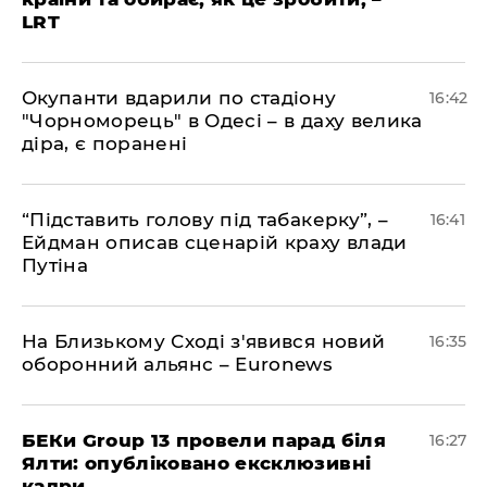
LRT
​Окупанти вдарили по стадіону
16:42
"Чорноморець" в Одесі – в даху велика
діра, є поранені
​“Підставить голову під табакерку”, –
16:41
Ейдман описав сценарій краху влади
Путіна
На Близькому Сході з'явився новий
16:35
оборонний альянс – Euronews
БЕКи Group 13 провели парад біля
16:27
Ялти: опубліковано ексклюзивні
кадри