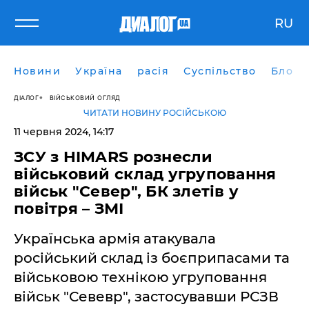
RU
Новини
Україна
расія
Суспільство
Блоги
ДІАЛОГ
ВІЙСЬКОВИЙ ОГЛЯД
ЧИТАТИ НОВИНУ РОСІЙСЬКОЮ
11 червня 2024, 14:17
ЗСУ з HIMARS рознесли
військовий склад угруповання
військ "Север", БК злетів у
повітря – ЗМІ
Українська армія атакувала
російський склад із боєприпасами та
військовою технікою угруповання
військ "Севевр", застосувавши РСЗВ