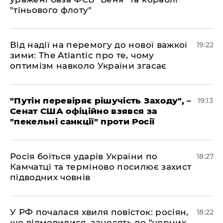
"тіньового флоту"
​Від надії на перемогу до нової важкої
19:22
зими: The Atlantic про те, чому
оптимізм навколо України згасає
​"Путін перевіряє рішучість Заходу", –
19:13
Сенат США офіційно взявся за
"пекельні санкції" проти Росії
​Росія боїться ударів України по
18:27
Камчатці та терміново посилює захист
підводних човнів
​У РФ почалася хвиля повісток: росіян,
18:22
що відмовилися, заносять до "чорних