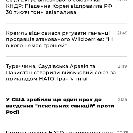
КНДР: Південна Корея відправила РФ
30 тисяч тонн авіапалива
​Кремль відмовився рятувати гаманці
21:49
продавців атакованого Wildberries: "Ні
в кого немає грошей"
​Туреччина, Саудівська Аравія та
21:19
Пакистан створили військовий союз за
прикладом НАТО: Іран у гніві
​У США зробили ще один крок до
21:15
введення "пекельних санкцій" проти
Росії
​Чотири країни НАТО попередили про
20:35