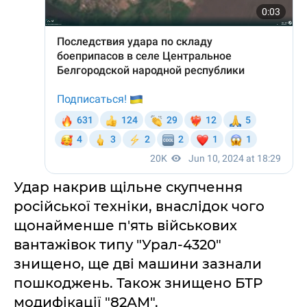
Удар накрив щільне скупчення
російської техніки, внаслідок чого
щонайменше п'ять військових
вантажівок типу "Урал-4320"
знищено, ще дві машини зазнали
пошкоджень. Також знищено БТР
модифікації "82АМ".