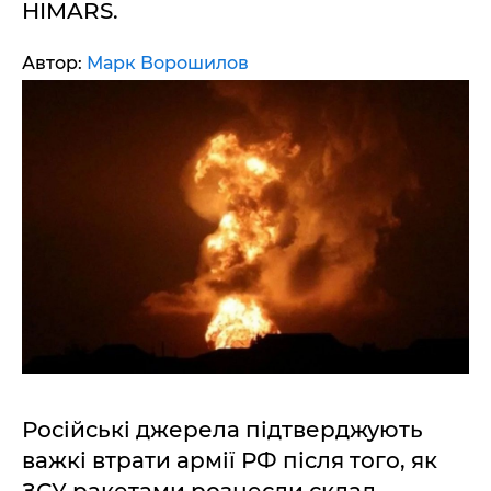
HIMARS.
Автор:
Марк Ворошилов
Російські джерела підтверджують
важкі втрати армії РФ після того, як
ЗСУ ракетами рознесли склад