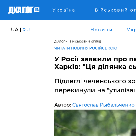
Україна
Військовий о
UA |
RU
Новини
Ук
ДІАЛОГ
ВІЙСЬКОВИЙ ОГЛЯД
ЧИТАТИ НОВИНУ РОСІЙСЬКОЮ
У Росії заявили про 
Харків: "Ця ділянка 
Підлеглі чеченського зр
перекинули на "утилізац
Автор:
Святослав Рыбальченко