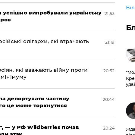
Бі
ми успішно випробували українську
21:53
оров
Б
сійські олігархи, які втрачають
21:19
осіян, які вважають війну проти
20:52
​"М
 мінімуму
Кре
удві
яла депортувати частину
20:44
ого це може торкнутися
", — у РФ Wildberries почав
20:24
Жда
али атак