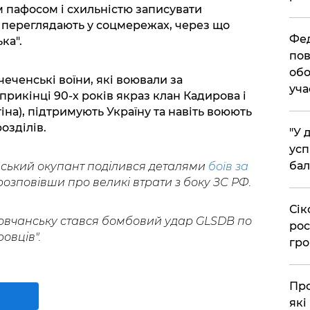
їм пафосом і схильністю записувати
у переглядають у соцмережах, через що
​Фе
ка".
пов
обо
еченські воїни, які воювали за
уча
априкінці 90-х років якраз клан Кадирова і
на), підтримують Україну та навіть воюють
озділів.
​"У
усп
бал
йський окупант поділився деталями
боїв за
 розповівши про великі втрати з боку ЗС РФ.
​Сі
 Вовчанську стався бомбовий удар GLSDB по
рос
овців".
гро
​Пр
які