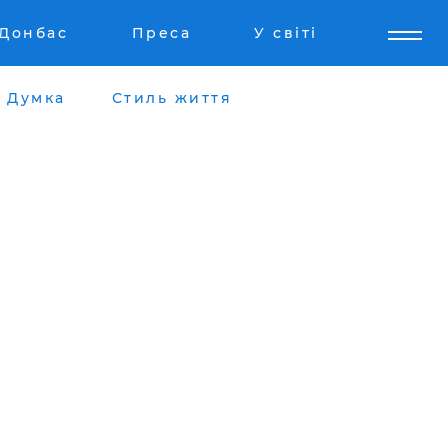
Донбас
Преса
У світі
Думка
Стиль життя