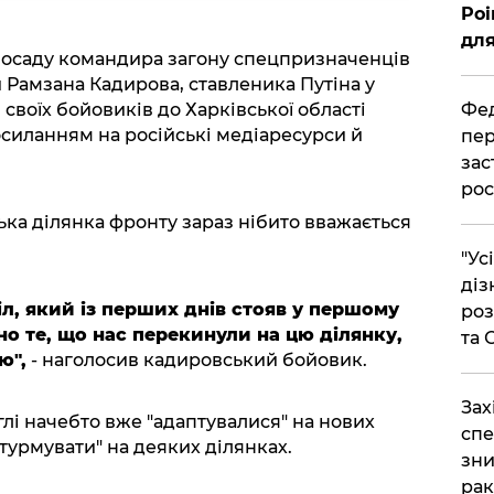
Poi
для
посаду командира загону спецпризначенців
и Рамзана Кадирова, ставленика Путіна у
Фед
своїх бойовиків до Харківської області
силанням на російські медіаресурси й
пер
зас
рос
ька ділянка фронту зараз нібито вважається
"Ус
діз
іл, який із перших днів стояв у першому
роз
но те, що нас перекинули на цю ділянку,
та
ю",
- наголосив кадировський бойовик.
​За
глі начебто вже "адаптувалися" на нових
спе
штурмувати" на деяких ділянках.
зни
рак