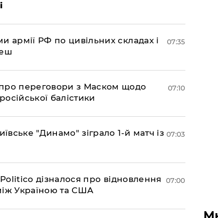
і
и армії РФ по цивільних складах і
07:35
леш
про переговори з Маском щодо
07:10
 російської балістики
иївське "Динамо" зіграло 1-й матч із
07:03
 Politico дізналося про відновлення
07:00
між Україною та США
М