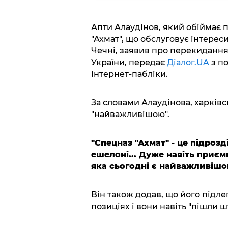
Апти Алаудінов, який обіймає 
"Ахмат", що обслуговує інтерес
Чечні, заявив про перекидання 
України, передає
Діалог.UA
з по
інтернет-пабліки.
За словами Алаудінова, харківс
"найважливішою".
"Спецназ "Ахмат" - це підрозд
ешелоні... Дуже навіть приєм
яка сьогодні є найважливішо
Він також додав, що його підле
позиціях і вони навіть "пішли 