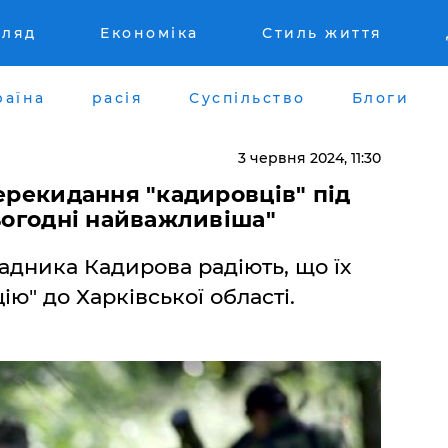
гляд
Економіка
Стиль життя
раїна
расія
Суспільство
Блоги
3 червня 2024, 11:30
перекидання "кадировців" під
сьогодні найважливіша"
адника Кадирова радіють, що їх
ію" до Харківської області.