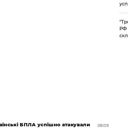
усп
​"Т
РФ 
скл
раїнські БПЛА успішно атакували
08:09