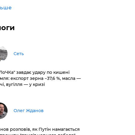
льше
логи
Сеть
оЛоЧКа" завдає удару по кишені
мля: експорт зерна −37,6 %, масла —
чі, вугілля — у кризі
Олег Жданов
нов розповів, як Путін намагається