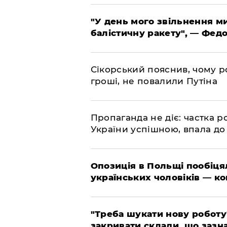
​"У день мого звільнення 
балістичну ракету", — Фед
​Сікорський пояснив, чому ро
гроші, не повалили Путіна
​Пропаганда не діє: частка р
України успішною, впала до
​Опозиція в Польщі пообіц
українських чоловіків — к
​"Треба шукати нову роботу
закривати склади, що зазн