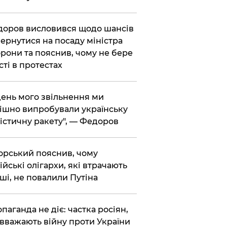
доров висловився щодо шансів
ернутися на посаду міністра
рони та пояснив, чому не бере
сті в протестах
 день мого звільнення ми
ішно випробували українську
істичну ракету", — Федоров
корський пояснив, чому
ійські олігархи, які втрачають
ші, не повалили Путіна
опаганда не діє: частка росіян,
 вважають війну проти України