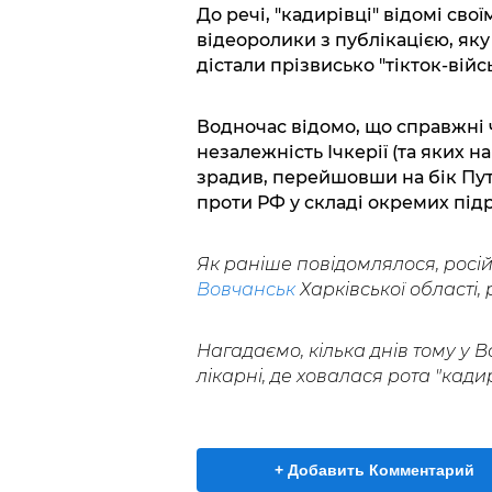
До речі, "кадирівці" відомі сво
відеоролики з публікацією, як
дістали прізвисько "тікток-війсь
Водночас відомо, що справжні ч
незалежність Ічкерії (та яких н
зрадив, перейшовши на бік Путі
проти РФ у складі окремих підр
Як раніше повідомлялося, росі
Вовчанськ
Харківської області,
Нагадаємо, кілька днів тому у
лікарні, де ховалася рота "кадир
+ Добавить Комментарий