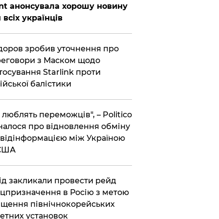
nt анонсувала хорошу новину
 всіх українців
оров зробив уточнення про
еговори з Маском щодо
тосування Starlink проти
ійської балістики
і люблять переможців", – Politico
налося про відновлення обміну
відінформацією між Україною
 США
хід закликали провести рейд
цпризначення в Росію з метою
щення північнокорейських
етних установок