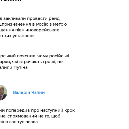
хід закликали провести рейд
цпризначення в Росію з метою
щення північнокорейських
етних установок
корський пояснив, чому російські
архи, які втрачають гроші, не
алили Путіна
Валерій Чалий
лий попередив про наступний крок
іна, спрямований на те, щоб
аїна капітулювала