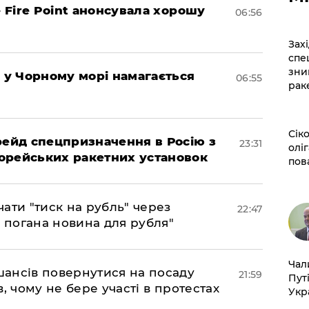
– Fire Point анонсувала хорошу
06:56
​За
спе
зни
я у Чорному морі намагається
06:55
рак
​Сі
 рейд спецпризначення в Росію з
23:31
оліг
орейських ракетних установок
пов
ати "тиск на рубль" через
22:47
е погана новина для рубля"
​Ча
шансів повернутися на посаду
21:59
Пут
, чому не бере участі в протестах
Укр