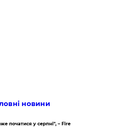
ловні новини
же початися у серпні", – Fire