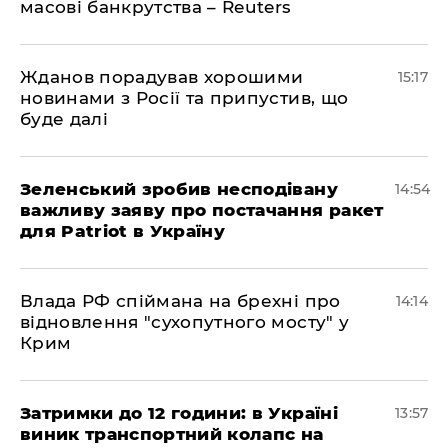
масові банкрутства – Reuters
Жданов порадував хорошими
15:17
новинами з Росії та припустив, що
буде далі
Зеленський зробив несподівану
14:54
важливу заяву про постачання ракет
для Patriot в Україну
Влада РФ спіймана на брехні про
14:14
відновлення "сухопутного мосту" у
Крим
Затримки до 12 години: в Україні
13:57
виник транспортний колапс на