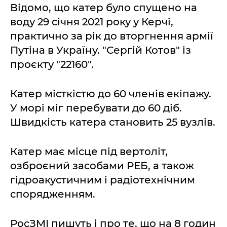
Відомо, що катер було спущено на
воду 29 січня 2021 року у Керчі,
практично за рік до вторгнення армії
Путіна в Україну. "Сергій Котов" із
проєкту "22160".
Катер місткістю до 60 членів екіпажу.
У морі міг перебувати до 60 діб.
Швидкість катера становить 25 вузлів.
Катер має місце під вертоліт,
озброєний засобами РЕБ, а також
гідроакустичним і радіотехнічним
спорядженням.
РосЗМІ пишуть і про те, що на 8 годин