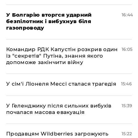
У Болгарію вторгся ударний
16:44
безпілотник і вибухнув біля
газопроводу
Командир РДК Капустін розкрив один
16:05
із "секретів" Путіна, знання якого
допоможе закінчити війну
У сім'ї Ліонеля Мессі сталася трагедія
15:46
У Геленджику після сильних вибухів
15:39
почалася масова евакуація
Продавцям Wildberries загрожують
15:22