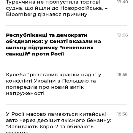
Туреччина не пропустила торгові
19:40
судна, що йшли до Новоросійська, –
Bloomberg дізнався причину
Республіканці та демократи
19:06
об'єдналися: у Сенаті вказали на
сильну підтримку "пекельних
санкцій" проти Росії
Кулеба "розставив крапки над і" у
18:55
конфлікті України з Польщею та
попередив про новий витік
напруженості
У Росії масово ламаються китайські
18:36
авто через дефіцит якісного бензину:
"Заливають Євро-2 та вбивають
машину"