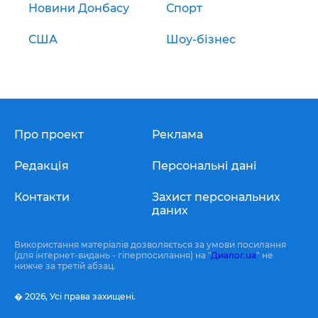
Новини Донбасу
Спорт
США
Шоу-бізнес
Про проект
Реклама
Редакція
Персональні дані
Контакти
Захист персональних
даних
Використання матеріалів дозволяється за умови посилання
(для інтернет-видань - гіперпосилання) на "
Диалог.ua
" не
нижче за третій абзац.
� 2026,
Усі права захищені.