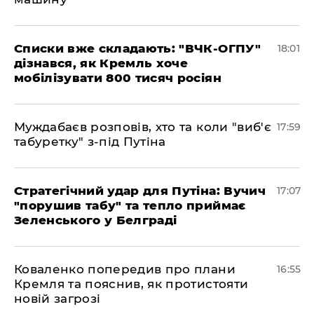
Списки вже складають: "ВЧК-ОГПУ"
18:01
дізнався, як Кремль хоче
мобілізувати 800 тисяч росіян
Муждабаєв розповів, хто та коли "виб'є
17:59
табуретку" з-під Путіна
Стратегічний удар для Путіна: Вучич
17:07
"порушив табу" та тепло приймає
Зеленського у Белграді
Коваленко попередив про плани
16:55
Кремля та пояснив, як протистояти
новій загрозі