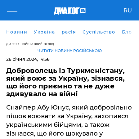
RU
Новини
Україна
расія
Суспільство
Блоги
ДІАЛОГ
ВІЙСЬКОВИЙ ОГЛЯД
ЧИТАТИ НОВИНУ РОСІЙСЬКОЮ
26 січня 2024, 14:56
Доброволець із Туркменістану,
який воює за Україну, зізнався,
що його приємно та не дуже
здивувало на війні
Снайпер Абу Юнус, який добровільно
пішов воювати за Україну, захопився
українськими бійцями, а також
зізнався, що його шокувало у