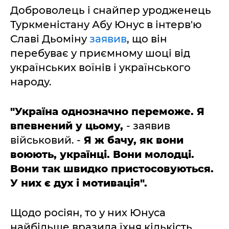
Доброволець і снайпер уродженець
Туркменістану Абу Юнус в інтерв'ю
Славі Дьоміну
заявив
, що він
перебуває у приємному шоці від
українських воїнів і українського
народу.
"Україна однозначно переможе. Я
впевнений у цьому,
- заявив
військовий. -
Я ж бачу, як вони
воюють, українці. Вони молодці.
Вони так швидко пристосовуються.
У них є дух і мотивація".
Щодо росіян, то у них Юнуса
найбільше вразила їхня кількість.