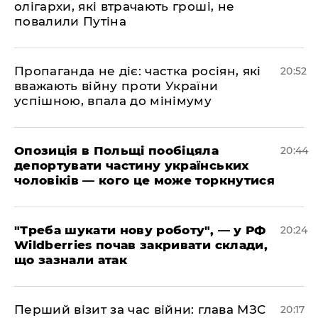
олігархи, які втрачають гроші, не
повалили Путіна
​Пропаганда не діє: частка росіян, які
20:52
вважають війну проти України
успішною, впала до мінімуму
​Опозиція в Польщі пообіцяла
20:44
депортувати частину українських
чоловіків — кого це може торкнутися
​"Треба шукати нову роботу", — у РФ
20:24
Wildberries почав закривати склади,
що зазнали атак
​Перший візит за час війни: глава МЗС
20:17