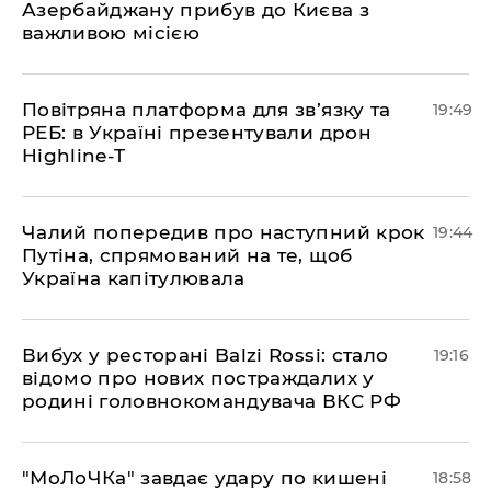
Азербайджану прибув до Києва з
важливою місією
​Повітряна платформа для зв’язку та
19:49
РЕБ: в Україні презентували дрон
Highline-T
​Чалий попередив про наступний крок
19:44
Путіна, спрямований на те, щоб
Україна капітулювала
​Вибух у ресторані Balzi Rossi: стало
19:16
відомо про нових постраждалих у
родині головнокомандувача ВКС РФ
​"МоЛоЧКа" завдає удару по кишені
18:58