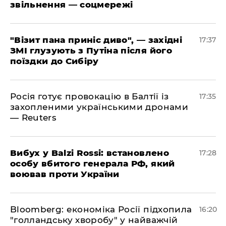
звільнення — соцмережі
"Візит пана приніс диво", — західні
17:37
ЗМІ глузують з Путіна після його
поїздки до Сибіру
Росія готує провокацію в Балтії із
17:35
захопленими українськими дронами
— Reuters
​Вибух у Balzi Rossi: встановлено
17:28
особу вбитого генерала РФ, який
воював проти України
Bloomberg: економіка Росії підхопила
16:20
"голландську хворобу" у найважчій