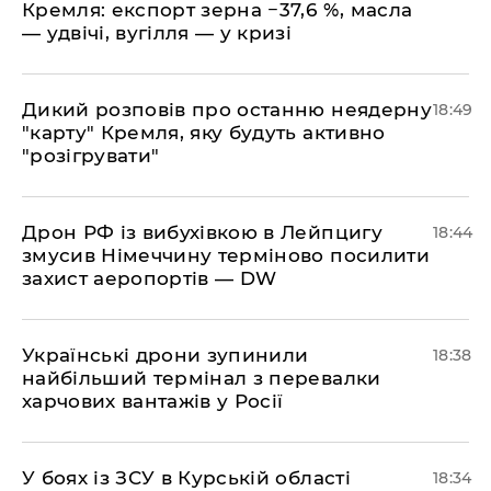
Кремля: експорт зерна −37,6 %, масла
— удвічі, вугілля — у кризі
​Дикий розповів про останню неядерну
18:49
"карту" Кремля, яку будуть активно
"розігрувати"
​Дрон РФ із вибухівкою в Лейпцигу
18:44
змусив Німеччину терміново посилити
захист аеропортів — DW
​Українські дрони зупинили
18:38
найбільший термінал з перевалки
харчових вантажів у Росії
​У боях із ЗСУ в Курській області
18:34