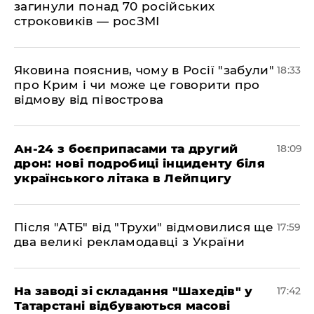
загинули понад 70 російських
строковиків — росЗМІ
​Яковина пояснив, чому в Росії "забули"
18:33
про Крим і чи може це говорити про
відмову від півострова
​Ан-24 з боєприпасами та другий
18:09
дрон: нові подробиці інциденту біля
українського літака в Лейпцигу
​Після "АТБ" від "Трухи" відмовилися ще
17:59
два великі рекламодавці з України
​На заводі зі складання "Шахедів" у
17:42
Татарстані відбуваються масові