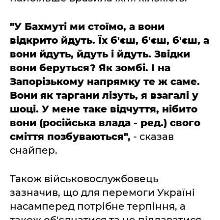
"У Бахмуті ми стоїмо, а вони
відкрито йдуть. Їх б'єш, б'єш, б'єш, а
вони йдуть, йдуть і йдуть. Звідки
вони беруться? Як зомбі. І на
Запорізькому напрямку те ж саме.
Вони як таргани лізуть, я взагалі у
шоці. У мене таке відчуття, нібито
вони (російська влада - ред.) свого
сміття позбуваються",
- сказав
снайпер.
Також військовослужбовець
зазначив, що для перемоги Україні
насамперед потрібне терпіння, а
також об'єднатися та не піддаватися