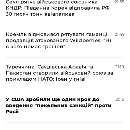
​Сеул рятує військового союзника
21:55
КНДР: Південна Корея відправила РФ
30 тисяч тонн авіапалива
​Кремль відмовився рятувати гаманці
21:49
продавців атакованого Wildberries: "Ні
в кого немає грошей"
​Туреччина, Саудівська Аравія та
21:19
Пакистан створили військовий союз за
прикладом НАТО: Іран у гніві
​У США зробили ще один крок до
21:15
введення "пекельних санкцій" проти
Росії