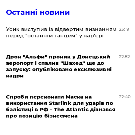
Останні новини
​Усик виступив із відвертим визнанням
23:19
перед "останнім танцем" у кар'єрі
​Дрон "Альфи" проник у Донецький
22:52
аеропорт і спалив "Шахед" ще до
запуску: опубліковано ексклюзивні
кадри
​Спроби переконати Маска на
22:40
використання Starlink для ударів по
балістиці в РФ - The Atlantic дізнався
про позицію бізнесмена