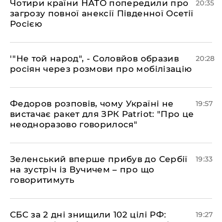
​Чотири країни НАТО попередили про
20:35
загрозу повної анексії Південної Осетії
Росією
​'"Не той народ", - Соловйов образив
20:28
росіян через розмови про мобілізацію
​Федоров розповів, чому Україні не
19:57
вистачає ракет для ЗРК Patriot: "Про це
неодноразово говорилося"
​Зеленський вперше прибув до Сербії
19:33
на зустріч із Вучичем – про що
говоритимуть
​СБС за 2 дні знищили 102 цілі РФ:
19:27