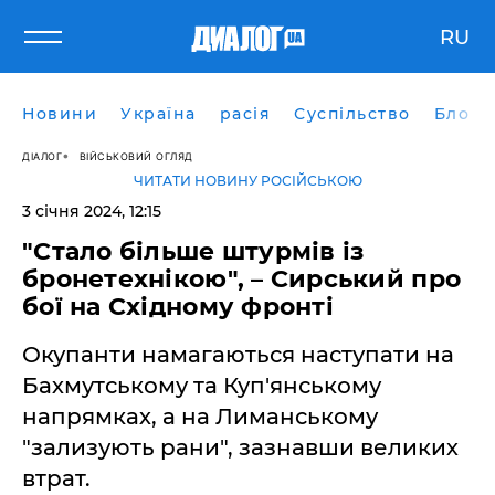
RU
Новини
Україна
расія
Суспільство
Блоги
ДІАЛОГ
ВІЙСЬКОВИЙ ОГЛЯД
ЧИТАТИ НОВИНУ РОСІЙСЬКОЮ
3 січня 2024, 12:15
"Стало більше штурмів із
бронетехнікою", – Сирський про
бої на Східному фронті
Окупанти намагаються наступати на
Бахмутському та Куп'янському
напрямках, а на Лиманському
"зализують рани", зазнавши великих
втрат.