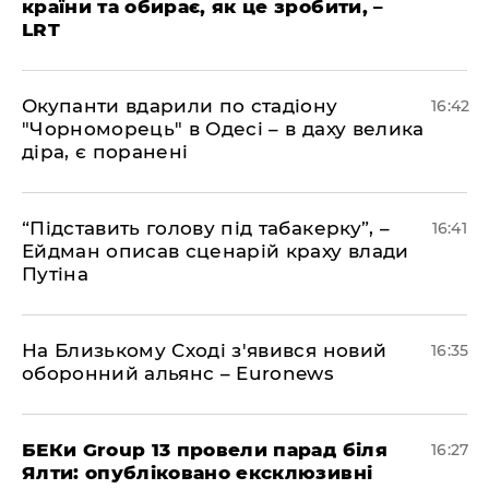
країни та обирає, як це зробити, –
LRT
​Окупанти вдарили по стадіону
16:42
"Чорноморець" в Одесі – в даху велика
діра, є поранені
​“Підставить голову під табакерку”, –
16:41
Ейдман описав сценарій краху влади
Путіна
На Близькому Сході з'явився новий
16:35
оборонний альянс – Euronews
БЕКи Group 13 провели парад біля
16:27
Ялти: опубліковано ексклюзивні