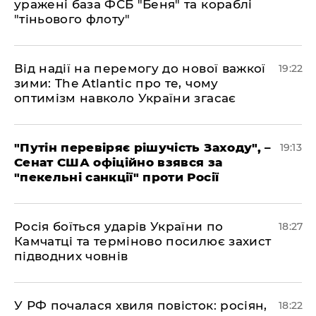
уражені база ФСБ "Беня" та кораблі
"тіньового флоту"
​Від надії на перемогу до нової важкої
19:22
зими: The Atlantic про те, чому
оптимізм навколо України згасає
​"Путін перевіряє рішучість Заходу", –
19:13
Сенат США офіційно взявся за
"пекельні санкції" проти Росії
​Росія боїться ударів України по
18:27
Камчатці та терміново посилює захист
підводних човнів
​У РФ почалася хвиля повісток: росіян,
18:22