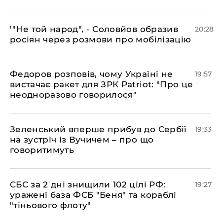
​'"Не той народ", - Соловйов образив
20:28
росіян через розмови про мобілізацію
​Федоров розповів, чому Україні не
19:57
вистачає ракет для ЗРК Patriot: "Про це
неодноразово говорилося"
​Зеленський вперше прибув до Сербії
19:33
на зустріч із Вучичем – про що
говоритимуть
​СБС за 2 дні знищили 102 цілі РФ:
19:27
уражені база ФСБ "Беня" та кораблі
"тіньового флоту"