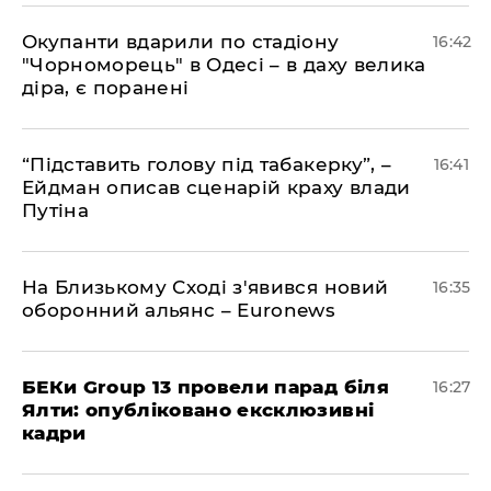
​Окупанти вдарили по стадіону
16:42
"Чорноморець" в Одесі – в даху велика
діра, є поранені
​“Підставить голову під табакерку”, –
16:41
Ейдман описав сценарій краху влади
Путіна
На Близькому Сході з'явився новий
16:35
оборонний альянс – Euronews
БЕКи Group 13 провели парад біля
16:27
Ялти: опубліковано ексклюзивні
кадри