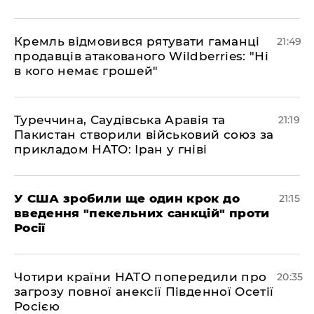
​Кремль відмовився рятувати гаманці
21:49
продавців атакованого Wildberries: "Ні
в кого немає грошей"
​Туреччина, Саудівська Аравія та
21:19
Пакистан створили військовий союз за
прикладом НАТО: Іран у гніві
​У США зробили ще один крок до
21:15
введення "пекельних санкцій" проти
Росії
​Чотири країни НАТО попередили про
20:35
загрозу повної анексії Південної Осетії
Росією