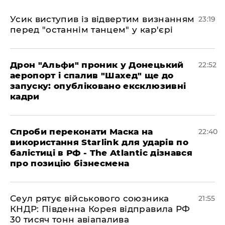
​Усик виступив із відвертим визнанням
23:19
перед "останнім танцем" у кар'єрі
​Дрон "Альфи" проник у Донецький
22:52
аеропорт і спалив "Шахед" ще до
запуску: опубліковано ексклюзивні
кадри
​Спроби переконати Маска на
22:40
використання Starlink для ударів по
балістиці в РФ - The Atlantic дізнався
про позицію бізнесмена
​Сеул рятує військового союзника
21:55
КНДР: Південна Корея відправила РФ
30 тисяч тонн авіапалива