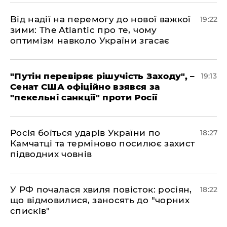
​Від надії на перемогу до нової важкої
19:22
зими: The Atlantic про те, чому
оптимізм навколо України згасає
​"Путін перевіряє рішучість Заходу", –
19:13
Сенат США офіційно взявся за
"пекельні санкції" проти Росії
​Росія боїться ударів України по
18:27
Камчатці та терміново посилює захист
підводних човнів
​У РФ почалася хвиля повісток: росіян,
18:22
що відмовилися, заносять до "чорних
списків"