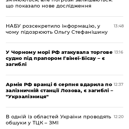
що показало нове дослідження
НАБУ розсекретило інформацію, у
13:48
чому підозрюють Ольгу Стефанішину
У Чорному морі РФ атакувала торгове
13:16
судно під прапором Гвінеї-Бісау – є
загиблі
Армія РФ вранці 6 серпня вдарила по
12:37
залізничній станції Лозова, є загиблі –
"Укрзалізниця"
В одній із областей України проводять
12:20
обшуки у ТЦК – ЗМІ