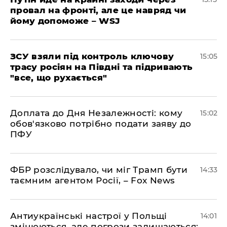
провал на фронті, але це навряд чи
йому допоможе – WSJ
ЗСУ взяли під контроль ключову
15:05
трасу росіян на Півдні та підривають
"все, що рухається"
Доплата до Дня Незалежності: кому
15:02
обов'язково потрібно подати заяву до
ПФУ
ФБР розслідувало, чи міг Трамп бути
14:33
таємним агентом Росії, – Fox News
Антиукраїнські настрої у Польщі
14:01
змінюються, але погрози залишаються: