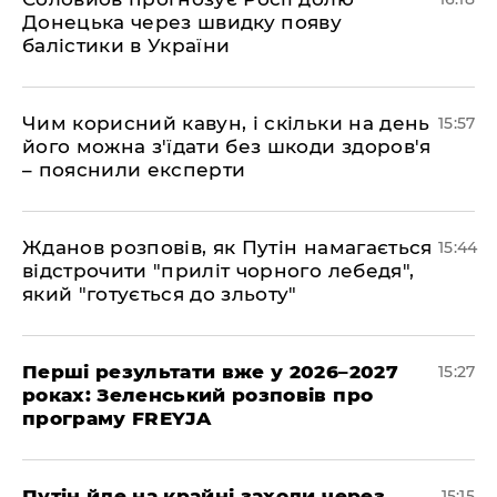
Донецька через швидку появу
балістики в України
Чим корисний кавун, і скільки на день
15:57
його можна з'їдати без шкоди здоров'я
– пояснили експерти
Жданов розповів, як Путін намагається
15:44
відстрочити "приліт чорного лебедя",
який "готується до зльоту"
Перші результати вже у 2026–2027
15:27
роках: Зеленський розповів про
програму FREYJA
Путін йде на крайні заходи через
15:15