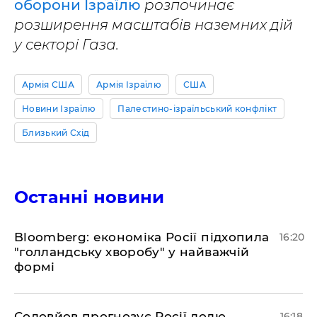
оборони Ізраїлю
розпочинає
розширення масштабів наземних дій
у секторі Газа.
Армія США
Армія Ізраїлю
США
Новини Ізраїлю
Палестино-ізраїльський конфлікт
Близький Схід
Останні новини
Bloomberg: економіка Росії підхопила
16:20
"голландську хворобу" у найважчій
формі
Соловйов прогнозує Росії долю
16:18