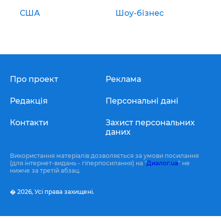
США
Шоу-бізнес
Про проект
Реклама
Редакція
Персональні дані
Контакти
Захист персональних
даних
Використання матеріалів дозволяється за умови посилання
(для інтернет-видань - гіперпосилання) на "
Диалог.ua
" не
нижче за третій абзац.
� 2026,
Усі права захищені.