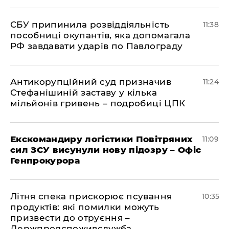
СБУ припинила розвіддіяльність
11:38
пособниці окупантів, яка допомагала
РФ завдавати ударів по Павлограду
Антикорупційний суд призначив
11:24
Стефанішиній заставу у кілька
мільйонів гривень – подробиці ЦПК
Екскомандиру логістики Повітряних
11:09
сил ЗСУ висунули нову підозру – Офіс
Генпрокурора
Літня спека прискорює псування
10:35
продуктів: які помилки можуть
призвести до отруєння –
Держпродспоживслужба