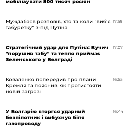
мобілізувати 800 тисяч росіян
Муждабаєв розповів, хто та коли "виб'є
17:59
табуретку" з-під Путіна
Стратегічний удар для Путіна: Вучич
17:07
"порушив табу" та тепло приймає
Зеленського у Белграді
Коваленко попередив про плани
16:55
Кремля та пояснив, як протистояти
новій загрозі
У Болгарію вторгся ударний
16:44
безпілотник і вибухнув біля
газопроводу