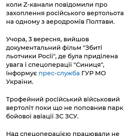
коли Z-канали повідомили про
захоплення російського вертольота
на одному з аеродромів Полтави.
Учора, 3 вересня, вийшов
документальний фільм "Збиті
льотчики Росії", де була приділена
увага і спецоперації "Синиця",
інформує
прес-служба
ГУР МО
України.
Трофейний російський військовий
вертоліт поки що не поповнив парк
бойової авіації ЗС ЗСУ.
Над спецоперацією працювали не