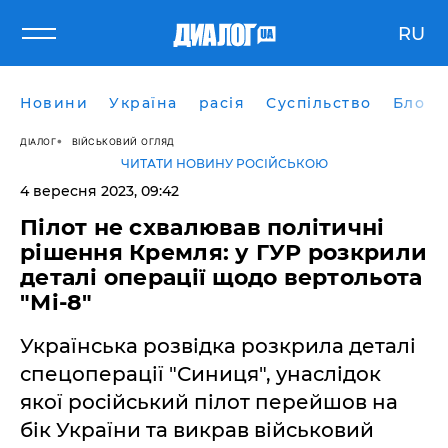
RU
Новини
Україна
расія
Суспільство
Блоги
ДІАЛОГ
ВІЙСЬКОВИЙ ОГЛЯД
ЧИТАТИ НОВИНУ РОСІЙСЬКОЮ
4 вересня 2023, 09:42
Пілот не схвалював політичні
рішення Кремля: у ГУР розкрили
деталі операції щодо вертольота
"Мі-8"
Українська розвідка розкрила деталі
спецоперації "Синиця", унаслідок
якої російський пілот перейшов на
бік України та викрав військовий