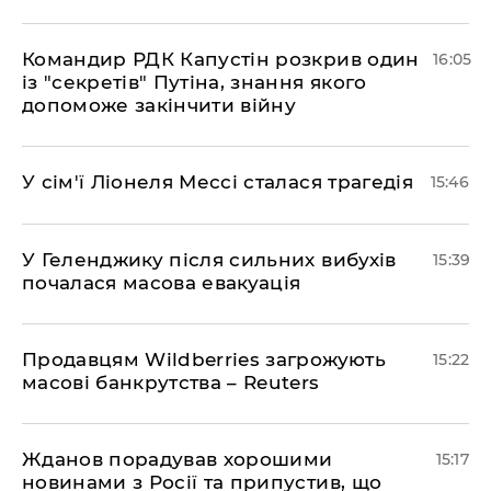
Командир РДК Капустін розкрив один
16:05
із "секретів" Путіна, знання якого
допоможе закінчити війну
У сім'ї Ліонеля Мессі сталася трагедія
15:46
У Геленджику після сильних вибухів
15:39
почалася масова евакуація
Продавцям Wildberries загрожують
15:22
масові банкрутства – Reuters
Жданов порадував хорошими
15:17
новинами з Росії та припустив, що