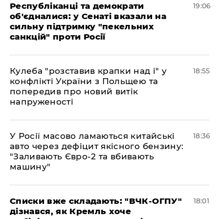
Республіканці та демократи
19:06
об'єдналися: у Сенаті вказали на
сильну підтримку "пекельних
санкцій" проти Росії
Кулеба "розставив крапки над і" у
18:55
конфлікті України з Польщею та
попередив про новий витік
напруженості
У Росії масово ламаються китайські
18:36
авто через дефіцит якісного бензину:
"Заливають Євро-2 та вбивають
машину"
Списки вже складають: "ВЧК-ОГПУ"
18:01
дізнався, як Кремль хоче