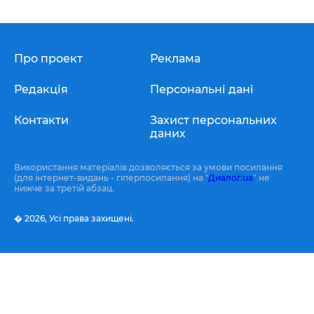
Про проект
Реклама
Редакція
Персональні дані
Контакти
Захист персональних
даних
Використання матеріалів дозволяється за умови посилання
(для інтернет-видань - гіперпосилання) на "
Диалог.ua
" не
нижче за третій абзац.
� 2026,
Усі права захищені.