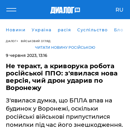
RU
Новини
Україна
расія
Суспільство
Блоги
ДІАЛОГ
ВІЙСЬКОВИЙ ОГЛЯД
ЧИТАТИ НОВИНУ РОСІЙСЬКОЮ
9 червня 2023, 13:16
Не теракт, а криворука робота
російської ППО: з'явилася нова
версія, чий дрон ударив по
Воронежу
З'явилася думка, що БПЛА впав на
будинок у Воронежі, оскільки
російські військові припустилися
помилки під час його знешкодження.