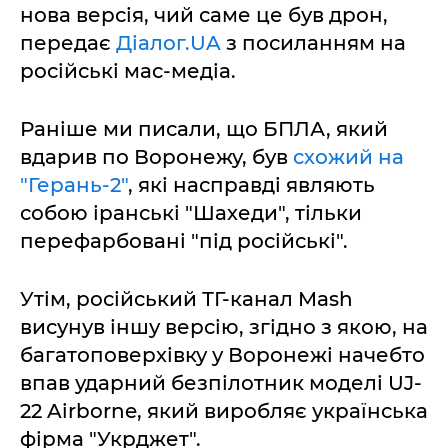
нова версія, чий саме це був дрон,
передає
Діалог.UA
з посиланням на
російські мас-медіа.
Раніше ми писали, що БПЛА, який
вдарив по Воронежу, був
схожий на
"Герань-2"
, які насправді являють
собою іранські "Шахеди", тільки
перефарбовані "під російські".
Утім, російський ТГ-канал Mash
висунув іншу версію, згідно з якою, на
багатоповерхівку у Воронежі начебто
впав ударний безпілотник моделі UJ-
22 Airborne, який виробляє українська
фірма "Укрджет".