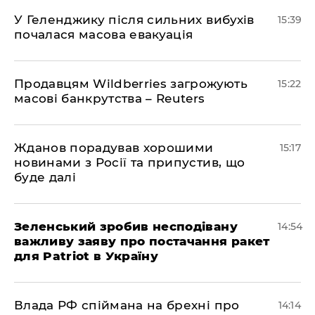
У Геленджику після сильних вибухів
15:39
почалася масова евакуація
Продавцям Wildberries загрожують
15:22
масові банкрутства – Reuters
Жданов порадував хорошими
15:17
новинами з Росії та припустив, що
буде далі
Зеленський зробив несподівану
14:54
важливу заяву про постачання ракет
для Patriot в Україну
Влада РФ спіймана на брехні про
14:14