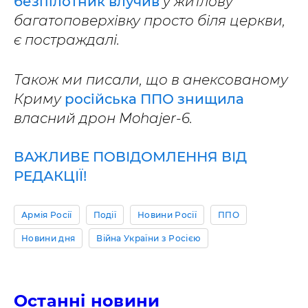
безпілотник влучив
у житлову
багатоповерхівку просто біля церкви,
є постраждалі.
Також ми писали, що в анексованому
Криму
російська ППО знищила
власний дрон Mohajer-6.
ВАЖЛИВЕ ПОВІДОМЛЕННЯ ВІД
РЕДАКЦІЇ!
Армія Росії
Події
Новини Росії
ППО
Новини дня
Війна України з Росією
Останні новини