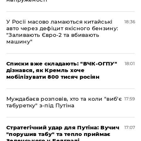
У Росії масово ламаються китайські
18:36
авто через дефіцит якісного бензину:
"Заливають Євро-2 та вбивають
машину"
Списки вже складають: "ВЧК-ОГПУ"
18:01
дізнався, як Кремль хоче
мобілізувати 800 тисяч росіян
Муждабаєв розповів, хто та коли "виб'є
17:59
табуретку" з-під Путіна
Стратегічний удар для Путіна: Вучич
17:07
"порушив табу" та тепло приймає
Зеленського у Белграді