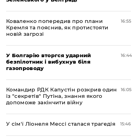
Коваленко попередив про плани
16:55
Кремля та пояснив, як протистояти
новій загрозі
У Болгарію вторгся ударний
16:44
безпілотник і вибухнув біля
газопроводу
Командир РДК Капустін розкрив один
16:05
із "секретів" Путіна, знання якого
допоможе закінчити війну
У сім'ї Ліонеля Мессі сталася трагедія
15:46