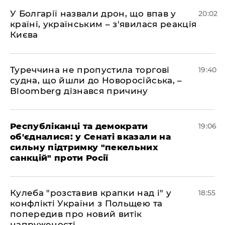
У Болгарії назвали дрон, що впав у
20:02
країні, українським – з'явилася реакція
Києва
Туреччина не пропустила торгові
19:40
судна, що йшли до Новоросійська, –
Bloomberg дізнався причину
Республіканці та демократи
19:06
об'єдналися: у Сенаті вказали на
сильну підтримку "пекельних
санкцій" проти Росії
Кулеба "розставив крапки над і" у
18:55
конфлікті України з Польщею та
попередив про новий витік
напруженості