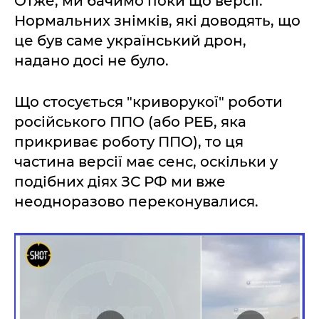
Отже, ми бачимо поки що версії.
Нормальних знімків, які доводять, що
це був саме український дрон,
надано досі не було.
Що стосується "криворукої" роботи
російського ППО (або РЕБ, яка
прикриває роботу ППО), то ця
частина версії має сенс, оскільки у
подібних діях ЗС РФ ми вже
неодноразово переконувалися.