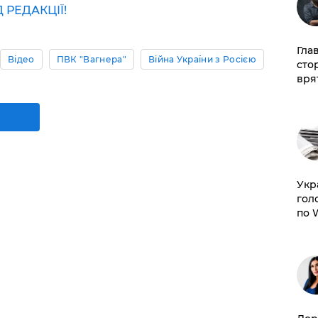
РЕДАКЦІЇ!
Гла
Відео
ПВК "Вагнера"
Війна України з Росією
сто
врят
​Ук
гол
по 