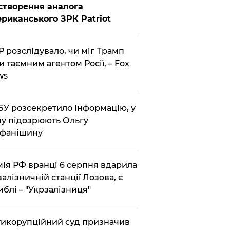
створення аналога
риканського ЗРК Patriot
 розслідувало, чи міг Трамп
и таємним агентом Росії, – Fox
ws
У розсекретило інформацію, у
у підозрюють Ольгу
ефанішину
ія РФ вранці 6 серпня вдарила
залізничній станції Лозова, є
иблі – "Укрзалізниця"
икорупційний суд призначив