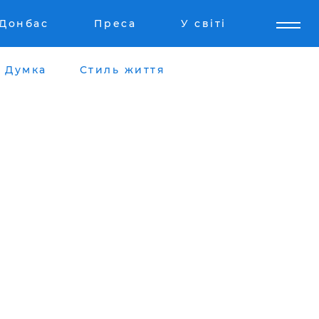
Донбас
Преса
У світі
Думка
Стиль життя