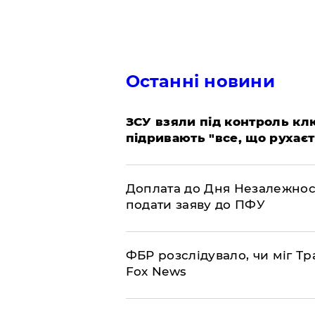
Останні новини
ЗСУ взяли під контроль клю
підривають "все, що рухаєт
Доплата до Дня Незалежност
подати заяву до ПФУ
ФБР розслідувало, чи міг Тр
Fox News