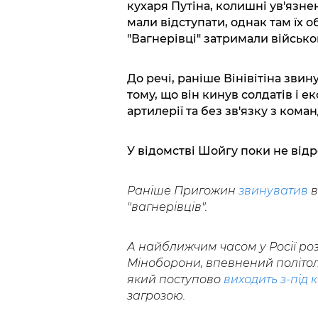
кухаря Путіна, колишні ув'язне
мали відступати, однак там їх 
"Вагнерівці" затримали військ
До речі, раніше Вінівітіна звин
тому, що він кинув солдатів і е
артилерії та без зв'язку з кома
У відомстві Шойгу поки не від
Раніше Пригожин
звинуватив
в
"вагнерівців".
А найближчим часом у Росії ро
Міноборони, впевнений політол
який поступово
виходить з-під 
загрозою.