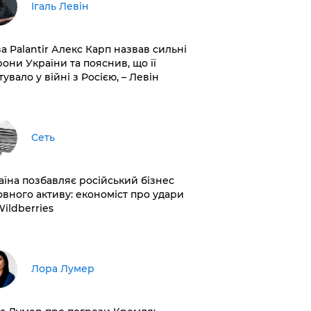
Ігаль Левін
ва Palantir Алекс Карп назвав сильні
рони України та пояснив, що її
увало у війні з Росією, – Левін
Сеть
раїна позбавляє російський бізнес
овного активу: економіст про удари
Wildberries
​Лора Лумер