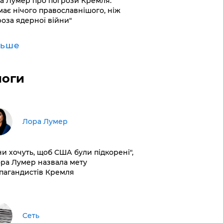
а Лумер про погрози Кремля:
має нічого православнішого, ніж
роза ядерної війни"
льше
логи
​Лора Лумер
ни хочуть, щоб США були підкорені",
ора Лумер назвала мету
пагандистів Кремля
Сеть