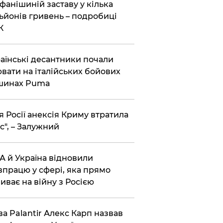
фанішиній заставу у кілька
ьйонів гривень – подробиці
К
аїнські десантники почали
вати на італійських бойових
шинах Puma
я Росії анексія Криму втратила
с", – Залужний
 й Україна відновили
впрацю у сфері, яка прямо
иває на війну з Росією
ва Palantir Алекс Карп назвав