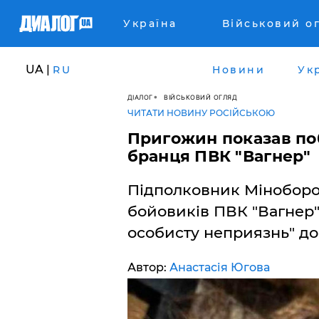
Україна
Військовий о
UA |
RU
Новини
Ук
ДІАЛОГ
ВІЙСЬКОВИЙ ОГЛЯД
ЧИТАТИ НОВИНУ РОСІЙСЬКОЮ
Пригожин показав по
бранця ПВК "Вагнер"
Підполковник Міноборон
бойовиків ПВК "Вагнер"
особисту неприязнь" до
Автор:
Анастасія Югова