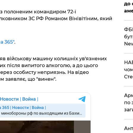
до 
аме
 з полоненим командиром 72-ї
лковником ЗС РФ Романом Вінівітіним, який
ФБР
бут
а 365"
.
Ne
іляв військову машину колишніх ув'язнених
НАБ
х після випитого алкоголю, а до цього
чом
через особисту неприязнь. На відео
Ст
м заявляє, що "винен".
Арм
по 
заг
Ант