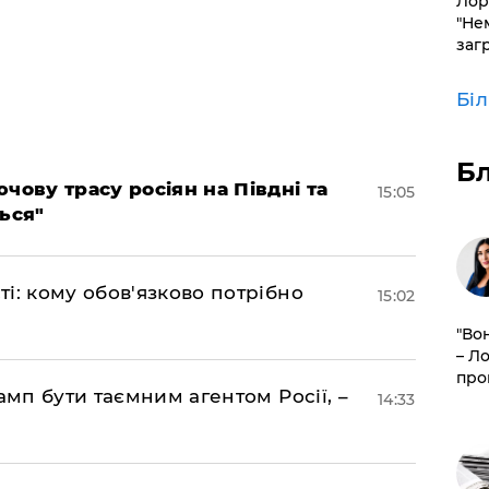
Лор
"Не
заг
Бі
Б
чову трасу росіян на Півдні та
15:05
ься"
і: кому обов'язково потрібно
15:02
"Во
– Л
про
амп бути таємним агентом Росії, –
14:33