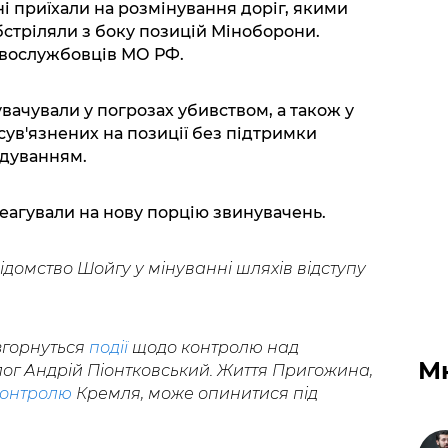
ні приїхали на розмінування доріг, якими
обстріляли з боку позицій Міноборони.
овослужбовців МО РФ.
увачували у погрозах убивством, а також у
ксув'язнених на позиції без підтримки
ндуванням.
реагували на нову порцію звинувачень.
ідомство Шойгу у мінуванні шляхів відступу
згорнуться
події
щодо контролю над
М
ог Андрій Піонтковський. Життя Пригожина,
контролю
Кремля, може опинитися під