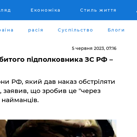
гляд
Економіка
Стиль життя
раїна
расія
Суспільство
Блоги
5 червня 2023, 07:16
битого підполковника ЗС РФ –
и РФ, який дав наказ обстріляти
, заявив, що зробив це "через
 найманців.