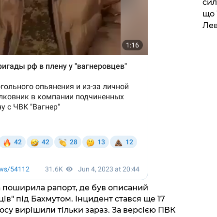
сил
що 
Лев
поширила рапорт, де був описаний
ців" під Бахмутом. Інцидент стався ще 17
осу вирішили тільки зараз. За версією ПВК