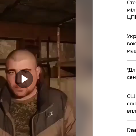
Сте
міл
ЦП
Укр
вою
ма
"Дл
сен
США
спі
впл
Гла