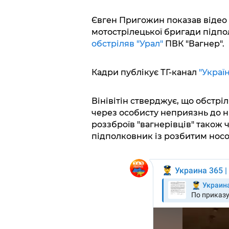
Євген Пригожин показав відео
мотострілецької бригади підпо
обстріляв "Урал"
ПВК "Вагнер".
Кадри публікує ТГ-канал
"Україн
Вінівітін стверджує, що обстр
через особисту неприязнь до ни
роззброїв "вагнерівців" також 
підполковник із розбитим носо