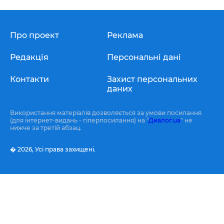
Про проект
Реклама
Редакція
Персональні дані
Контакти
Захист персональних
даних
Використання матеріалів дозволяється за умови посилання
(для інтернет-видань - гіперпосилання) на "
Диалог.ua
" не
нижче за третій абзац.
� 2026,
Усі права захищені.