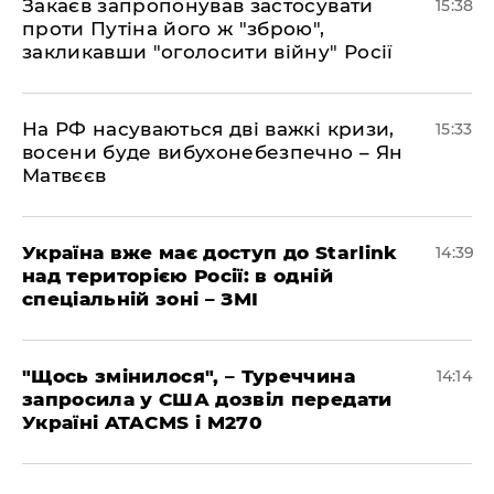
Закаєв запропонував застосувати
15:38
проти Путіна його ж "зброю",
закликавши "оголосити війну" Росії
На РФ насуваються дві важкі кризи,
15:33
восени буде вибухонебезпечно – Ян
Матвєєв
Україна вже має доступ до Starlink
14:39
над територією Росії: в одній
спеціальній зоні – ЗМІ
"Щось змінилося", – Туреччина
14:14
запросила у США дозвіл передати
Україні ATACMS і M270