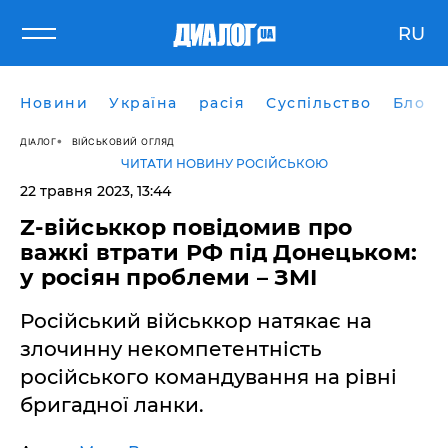
RU
Новини
Україна
расія
Суспільство
Блоги
ДІАЛОГ
ВІЙСЬКОВИЙ ОГЛЯД
ЧИТАТИ НОВИНУ РОСІЙСЬКОЮ
22 травня 2023, 13:44
Z-військкор повідомив про
важкі втрати РФ під Донецьком:
у росіян проблеми – ЗМІ
Російський військкор натякає на
злочинну некомпетентність
російського командування на рівні
бригадної ланки.