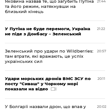
Яковина назвав те, що загубить Путіна
21:44
та його режим, натякнувши на
близький кінець
У Путіна не буде перемоги, Україна
21:22
не піде з Донбасу – Зеленський
Зеленський про удари по Wildberries:
20:57
там втрати, які вражають, це успіх
українських сил
Удари морських дронів ВМС ЗСУ по
20:11
посту "Сиваш" у Чорному морі
показали на відео
У Болгарії назвали дрон, що впав у
20:02