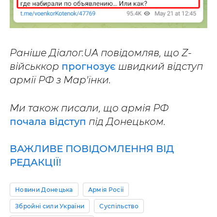
Раніше Діалог.UA повідомляв, що Z-
військкор
прогнозує
швидкий відступ
армії РФ з Мар'їнки.
Ми також писали, що армія РФ
почала відступ
під Донецьком.
ВАЖЛИВЕ ПОВІДОМЛЕННЯ ВІД
РЕДАКЦІЇ!
Новини Донецька
Армія Росії
Збройні сили України
Суспільство