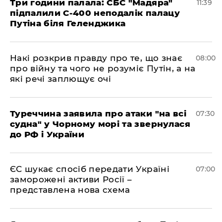
Три години палала: СБС "Мадяра"
11:39
підпалили С-400 неподалік палацу
Путіна біля Геленджика
Накі розкрив правду про те, що знає
08:00
про війну та чого не розуміє Путін, а на
які речі заплющує очі
Туреччина заявила про атаки "на всі
07:30
судна" у Чорному морі та звернулася
до РФ і України
ЄС шукає спосіб передати Україні
07:00
заморожені активи Росії –
представлена ​​нова схема