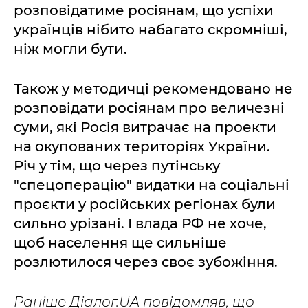
розповідатиме росіянам, що успіхи
українців нібито набагато скромніші,
ніж могли бути.
Також у методичці рекомендовано не
розповідати росіянам про величезні
суми, які Росія витрачає на проекти
на окупованих територіях України.
Річ у тім, що через путінську
"спецоперацію" видатки на соціальні
проєкти у російських регіонах були
сильно урізані. І влада РФ не хоче,
щоб населення ще сильніше
розлютилося через своє зубожіння.
Раніше Діалог.UA повідомляв, що