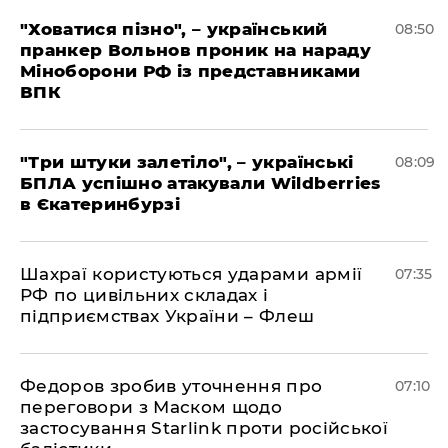
"Ховатися пізно", – український
08:50
пранкер Вольнов проник на нараду
Міноборони РФ із представниками
ВПК
"Три штуки залетіло", – українські
08:09
БПЛА успішно атакували Wildberries
в Єкатеринбурзі
Шахраї користуються ударами армії
07:35
РФ по цивільних складах і
підприємствах України – Флеш
Федоров зробив уточнення про
07:10
переговори з Маском щодо
застосування Starlink проти російської