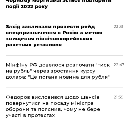
Чорному морі намагається повторити
події 2022 року
​Захід закликали провести рейд
23:31
спецпризначення в Росію з метою
знищення північнокорейських
ракетних установок
​Мінфіну РФ довелося розпочати "тиск
22:47
на рубль" через зростання курсу
долара: "Це погана новина для рубля"
​Федоров висловився щодо шансів
21:59
повернутися на посаду міністра
оборони та пояснив, чому не бере
участі в протестах