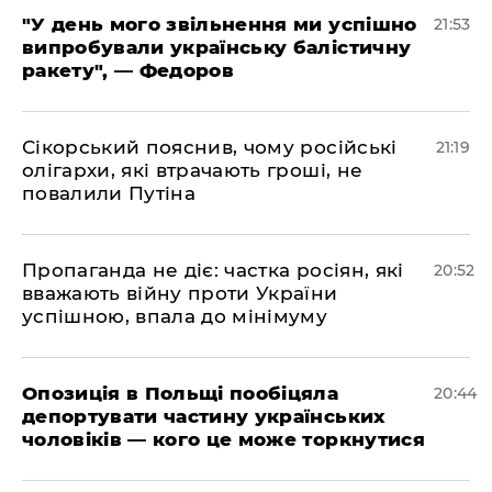
​"У день мого звільнення ми успішно
21:53
випробували українську балістичну
ракету", — Федоров
​Сікорський пояснив, чому російські
21:19
олігархи, які втрачають гроші, не
повалили Путіна
​Пропаганда не діє: частка росіян, які
20:52
вважають війну проти України
успішною, впала до мінімуму
​Опозиція в Польщі пообіцяла
20:44
депортувати частину українських
чоловіків — кого це може торкнутися