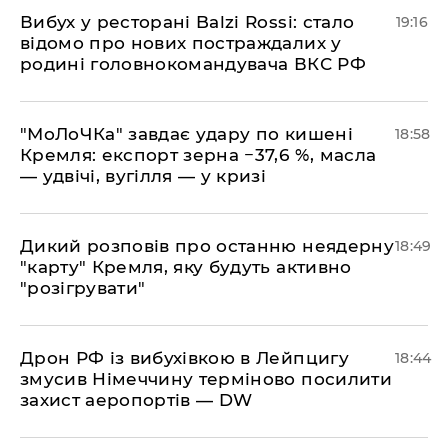
​Вибух у ресторані Balzi Rossi: стало
19:16
відомо про нових постраждалих у
родині головнокомандувача ВКС РФ
​"МоЛоЧКа" завдає удару по кишені
18:58
Кремля: експорт зерна −37,6 %, масла
— удвічі, вугілля — у кризі
​Дикий розповів про останню неядерну
18:49
"карту" Кремля, яку будуть активно
"розігрувати"
​Дрон РФ із вибухівкою в Лейпцигу
18:44
змусив Німеччину терміново посилити
захист аеропортів — DW