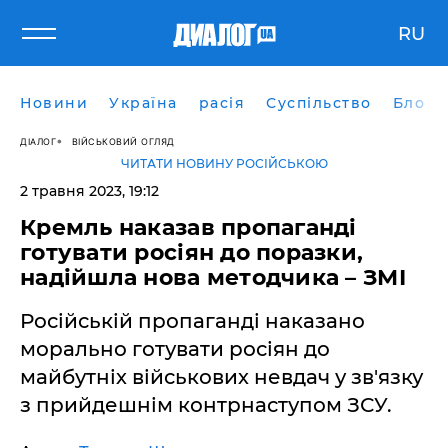
RU
Новини
Україна
расія
Суспільство
Блоги
ДІАЛОГ
ВІЙСЬКОВИЙ ОГЛЯД
ЧИТАТИ НОВИНУ РОСІЙСЬКОЮ
2 травня 2023, 19:12
Кремль наказав пропаганді
готувати росіян до поразки,
надійшла нова методчика – ЗМІ
Російській пропаганді наказано
морально готувати росіян до
майбутніх військових невдач у зв'язку
з прийдешнім контрнаступом ЗСУ.