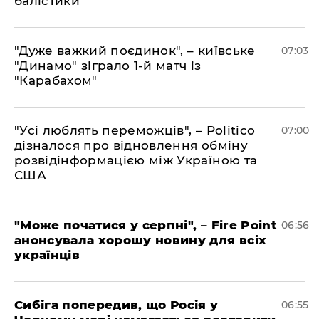
балістики
"Дуже важкий поєдинок", – київське
07:03
"Динамо" зіграло 1-й матч із
"Карабахом"
"Усі люблять переможців", – Politico
07:00
дізналося про відновлення обміну
розвідінформацією між Україною та
США
"Може початися у серпні", – Fire Point
06:56
анонсувала хорошу новину для всіх
українців
Сибіга попередив, що Росія у
06:55