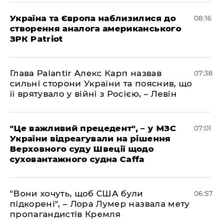
Україна та Європа наблизилися до
08:16
створення аналога американського
ЗРК Patriot
Глава Palantir Алекс Карп назвав
07:38
сильні сторони України та пояснив, що
її врятувало у війні з Росією, – Левін
"Це важливий прецедент", – у МЗС
07:01
України відреагували на рішення
Верховного суду Швеції щодо
суховантажного судна Caffa
"Вони хочуть, щоб США були
06:57
підкорені", – Лора Лумер назвала мету
пропагандистів Кремля