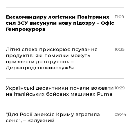
Екскомандиру логістики Повітряних
11:09
сил ЗСУ висунули нову підозру – Офіс
Генпрокурора
Літня спека прискорює псування
10:35
продуктів: які помилки можуть
призвести до отруєння –
Держпродспоживслужба
Українські десантники почали воювати
10:29
на італійських бойових машинах Puma
"Для Росії анексія Криму втратила
09:44
сенс", – Залужний