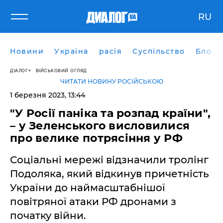
RU
Новини
Україна
расія
Суспільство
Блоги
ДІАЛОГ
ВІЙСЬКОВИЙ ОГЛЯД
ЧИТАТИ НОВИНУ РОСІЙСЬКОЮ
1 березня 2023, 13:44
"У Росії паніка та розпад країни",
– у Зеленського висловилися
про велике потрясіння у РФ
Соціальні мережі відзначили тролінг
Подоляка, який відкинув причетність
України до наймасштабнішої
повітряної атаки РФ дронами з
початку війни.