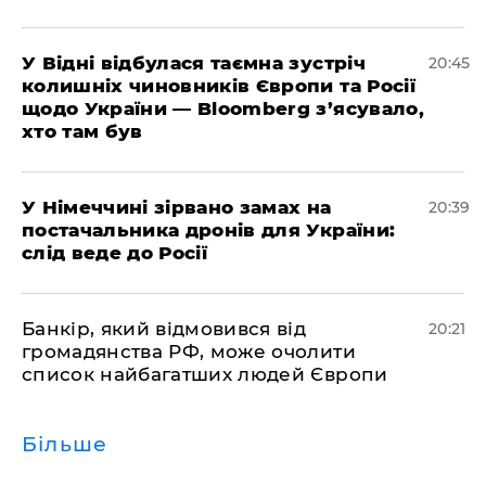
​У Відні відбулася таємна зустріч
20:45
колишніх чиновників Європи та Росії
щодо України — Bloomberg з’ясувало,
хто там був
​У Німеччині зірвано замах на
20:39
постачальника дронів для України:
слід веде до Росії
​Банкір, який відмовився від
20:21
громадянства РФ, може очолити
список найбагатших людей Європи
Більше