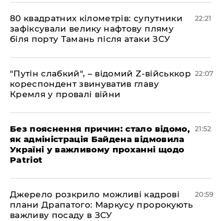
​80 квадратних кілометрів: супутники
22:21
зафіксували велику нафтову пляму
біля порту Тамань після атаки ЗСУ
"Путін слабкий", – відомий Z-військкор
22:07
кореспондент звинуватив главу
Кремля у провалі війни
​Без пояснення причин: стало відомо,
21:52
як адміністрація Байдена відмовила
Україні у важливому проханні щодо
Patriot
​Джерело розкрило можливі кадрові
20:59
плани Драпатого: Маркусу пророкують
важливу посаду в ЗСУ