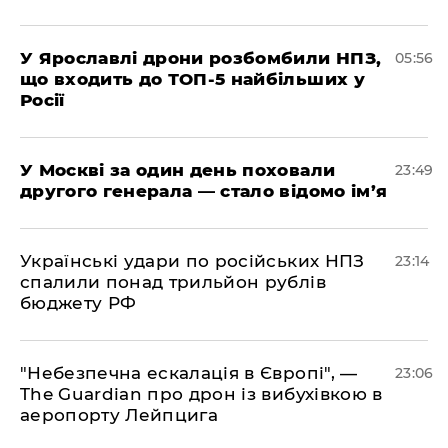
У Ярославлі дрони розбомбили НПЗ,
05:56
що входить до ТОП-5 найбільших у
Росії
​У Москві за один день поховали
23:49
другого генерала — стало відомо ім’я
​Українські удари по російських НПЗ
23:14
спалили понад трильйон рублів
бюджету РФ
​"Небезпечна ескалація в Європі", —
23:06
The Guardian про дрон із вибухівкою в
аеропорту Лейпцига