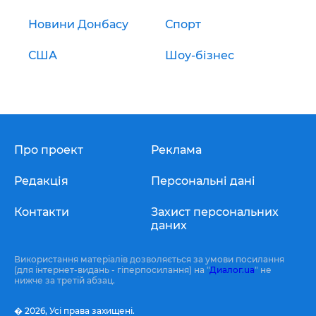
Новини Донбасу
Спорт
США
Шоу-бізнес
Про проект
Реклама
Редакція
Персональні дані
Контакти
Захист персональних
даних
Використання матеріалів дозволяється за умови посилання
(для інтернет-видань - гіперпосилання) на "
Диалог.ua
" не
нижче за третій абзац.
� 2026,
Усі права захищені.