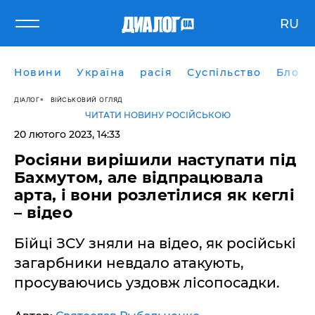
RU
Новини
Україна
расія
Суспільство
Блоги
ДІАЛОГ
ВІЙСЬКОВИЙ ОГЛЯД
ЧИТАТИ НОВИНУ РОСІЙСЬКОЮ
20 лютого 2023, 14:33
Росіяни вирішили наступати під
Бахмутом, але відпрацювала
арта, і вони розлетілися як кеглі
– відео
Бійці ЗСУ зняли на відео, як російські
загарбники невдало атакують,
просуваючись уздовж лісопосадки.