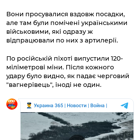
Вони просувалися вздовж посадки,
але там були помічені українськими
військовими, які одразу ж
відпрацювали по них з артилерії.
По російській піхоті випустили 120-
міліметрові міни. Після кожного
удару було видно, як падає черговий
"вагнерівець", іноді не один.