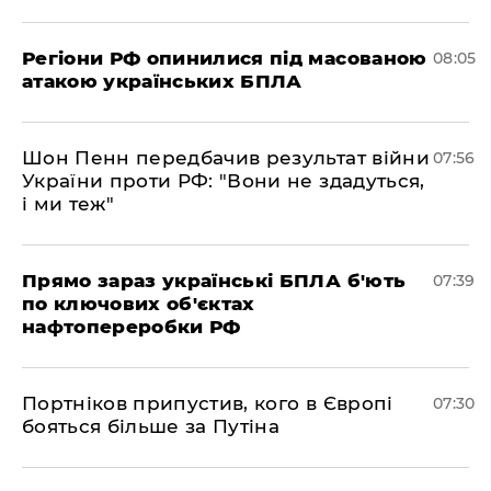
Регіони РФ опинилися під масованою
08:05
атакою українських БПЛА
Шон Пенн передбачив результат війни
07:56
України проти РФ: "Вони не здадуться,
і ми теж"
Прямо зараз українські БПЛА б'ють
07:39
по ключових об'єктах
нафтопереробки РФ
Портніков припустив, кого в Європі
07:30
бояться більше за Путіна