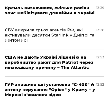
Кремль визначився, скільки росіян
13:39
хоче мобілізувати для війни в Україні
СБУ викрила трьох агентів РФ, які
13:28
активували десятки Starlink у Дніпрі та
Житомирі
США не дають Україні ліцензію на
12:53
виробництво ракет для Patriot через
несподівану причину – The Atlantic
ГУР знищило дві установки "С-400" й
12:52
антену керування "Оріон" у Криму – у
Мережі з'явилося відео