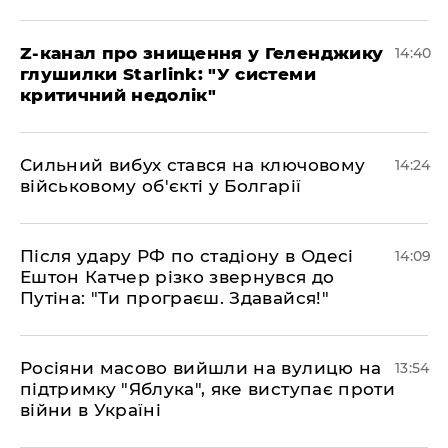
Z-канал про знищення у Геленджику
14:40
глушилки Starlink: "У системи
критичний недолік"
Сильний вибух стався на ключовому
14:24
військовому об'єкті у Болгарії
Після удару РФ по стадіону в Одесі
14:09
Ештон Катчер різко звернувся до
Путіна: "Ти програєш. Здавайся!"
Росіяни масово вийшли на вулицю на
13:54
підтримку "Яблука", яке виступає проти
війни в Україні