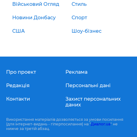
Військовий Огляд
Стиль
Новини Донбасу
Спорт
США
Шоу-бізнес
Про проект
Реклама
Редакція
Персональні дані
Контакти
Захист персональних
даних
Використання матеріалів дозволяється за умови посилання
(для інтернет-видань - гіперпосилання) на "
Диалог.ua
" не
нижче за третій абзац.