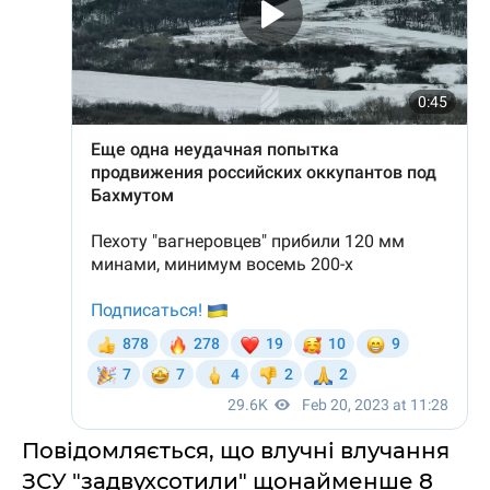
Повідомляється, що влучні влучання
ЗСУ "задвухсотили" щонайменше 8