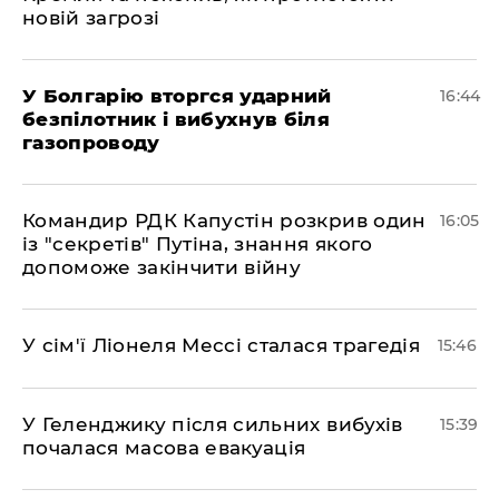
новій загрозі
У Болгарію вторгся ударний
16:44
безпілотник і вибухнув біля
газопроводу
Командир РДК Капустін розкрив один
16:05
із "секретів" Путіна, знання якого
допоможе закінчити війну
У сім'ї Ліонеля Мессі сталася трагедія
15:46
У Геленджику після сильних вибухів
15:39
почалася масова евакуація