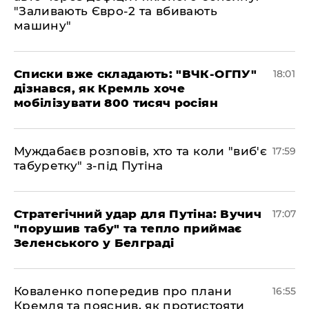
"Заливають Євро-2 та вбивають
машину"
Списки вже складають: "ВЧК-ОГПУ"
18:01
дізнався, як Кремль хоче
мобілізувати 800 тисяч росіян
Муждабаєв розповів, хто та коли "виб'є
17:59
табуретку" з-під Путіна
Стратегічний удар для Путіна: Вучич
17:07
"порушив табу" та тепло приймає
Зеленського у Белграді
Коваленко попередив про плани
16:55
Кремля та пояснив, як протистояти