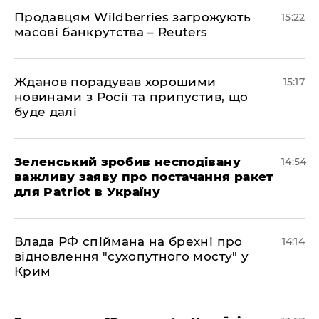
Продавцям Wildberries загрожують
15:22
масові банкрутства – Reuters
Жданов порадував хорошими
15:17
новинами з Росії та припустив, що
буде далі
Зеленський зробив несподівану
14:54
важливу заяву про постачання ракет
для Patriot в Україну
Влада РФ спіймана на брехні про
14:14
відновлення "сухопутного мосту" у
Крим