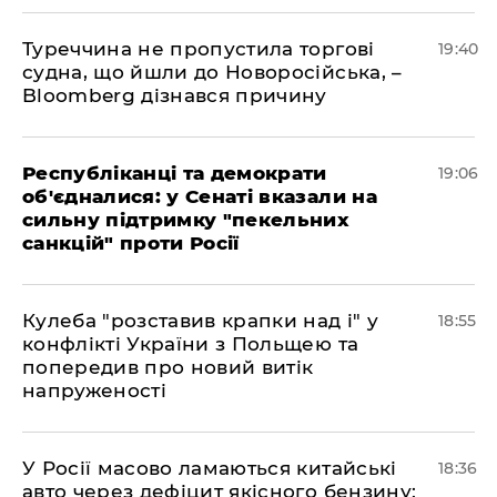
Туреччина не пропустила торгові
19:40
судна, що йшли до Новоросійська, –
Bloomberg дізнався причину
Республіканці та демократи
19:06
об'єдналися: у Сенаті вказали на
сильну підтримку "пекельних
санкцій" проти Росії
Кулеба "розставив крапки над і" у
18:55
конфлікті України з Польщею та
попередив про новий витік
напруженості
У Росії масово ламаються китайські
18:36
авто через дефіцит якісного бензину: