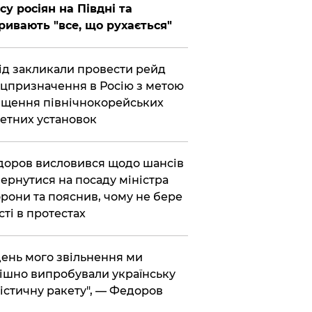
су росіян на Півдні та
ривають "все, що рухається"
хід закликали провести рейд
цпризначення в Росію з метою
щення північнокорейських
етних установок
доров висловився щодо шансів
ернутися на посаду міністра
рони та пояснив, чому не бере
сті в протестах
 день мого звільнення ми
ішно випробували українську
істичну ракету", — Федоров