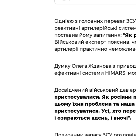
Однією з головних переваг ЗСУ 
реактивні артилерійські систе
поставив йому запитання:
"Як 
Військовий експерт пояснив, ч
артилерії практично неможлив
Думку Олега Жданова з приводу 
ефективні системи HIMARS, мож
Досвідчений військовий дав ар
пристосувалися. Як росіяни 
цьому їхня проблема та наша 
пристосуватися. Усі, хто пер
і озираються вдень, і вночі".
Полковник запасу ЗСУ розповів