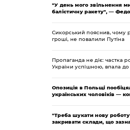
​"У день мого звільнення 
балістичну ракету", — Фед
​Сикорський пояснив, чому р
гроші, не повалили Путіна
​Пропаганда не діє: частка р
України успішною, впала до
​Опозиція в Польщі пообіц
українських чоловіків — к
​"Треба шукати нову роботу
закривати склади, що зазн