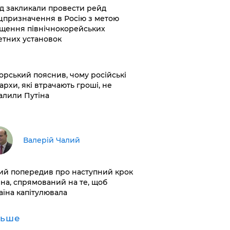
хід закликали провести рейд
цпризначення в Росію з метою
щення північнокорейських
етних установок
корський пояснив, чому російські
архи, які втрачають гроші, не
алили Путіна
Валерій Чалий
лий попередив про наступний крок
іна, спрямований на те, щоб
аїна капітулювала
льше