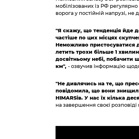
мобілізованих із РФ регулярн
ворога у постійній напрузі, не 
"Я скажу, що тенденція йде д
частіше по цих місцях скупчен
Неможливо пристосуватися до
летить трохи більше 1 хвилин
досвітньому небі, побачити шл
км",
- озвучив інформацію щод
"Не дивлячись на те, що прес
повідомила, що вони знищили
HIMARSів. У нас їх кілька дес
на завершення своєї розповіді