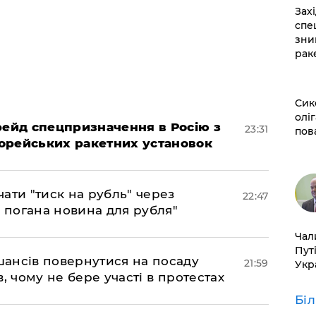
​За
спе
зни
рак
​Си
оліг
 рейд спецпризначення в Росію з
23:31
пов
орейських ракетних установок
ати "тиск на рубль" через
22:47
е погана новина для рубля"
​Ча
Пут
шансів повернутися на посаду
21:59
Укр
, чому не бере участі в протестах
Бі