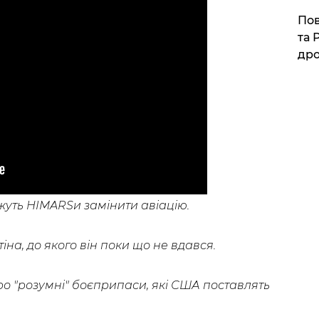
​По
та 
дро
ожуть HIMARSи замінити авіацію.
іна, до якого він поки що не вдався.
о "розумні" боєприпаси, які США поставлять