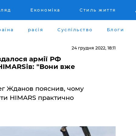
гляд
Економіка
Стиль життя
раїна
расія
Суспільство
Блоги
24 грудня 2022, 18:11
вдалося армії РФ
HIMARSів: "Вони вже
ег Жданов пояснив, чому
оти HIMARS практично