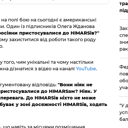
тра
під
на полі бою на сьогодні є американські
ми. Один із підписників Олега Жданова
​За
росіяни пристосувалися до HIMARSів?"
спе
ому захиститися від роботи такого роду
зни
о.
рак
того, чим унікальні та чому настільки
​Фе
на дізнатися з відео на каналі
YouTube
.
пов
обо
гументовану відповідь:
"Вони ніяк не
уча
пристосувалися до HIMARSам? Ніяк. У
перевага. До HIMARSів ніхто не може
ебуває у зоні досяжності HIMARSів, ходять
​"У
усп
бал
, що навіть за місцями розміщення