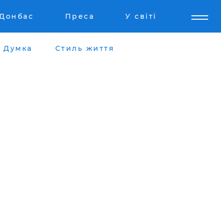
Донбас
Преса
У світі
Думка
Стиль життя