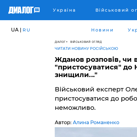
Україна
Військовий о
UA |
RU
Новини
Ук
ДІАЛОГ
ВІЙСЬКОВИЙ ОГЛЯД
ЧИТАТИ НОВИНУ РОСІЙСЬКОЮ
Жданов розповів, чи 
"пристосуватися" до 
знищили..."
Військовий експерт Ол
пристосуватися до роб
неможливо.
Автор:
Алина Романенко