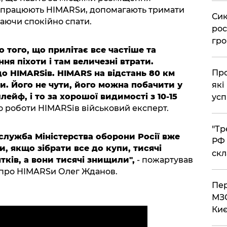
о працюють HIMARSи, допомагають тримати
​Си
даючи спокійно спати.
рос
гро
о того, що прилітає все частіше та
ня піхоти і там величезні втрати.
​Пр
 HIMARSів. HIMARS на відстань 80 км
які
и. Його не чути, його можна побачити у
ейф, і то за хорошої видимості з 10-15
усп
о роботи HIMARSів військовий експерт.
​"Т
служба Міністерства оборони Росії вже
РФ 
, якщо зібрати все до купи, тисячі
скл
ятків, а вони тисячі знищили",
- пожартував
 про HIMARSи Олег Жданов.
​Пе
МЗС
Киє