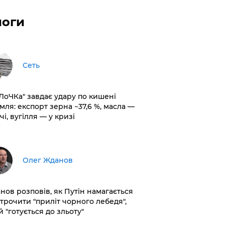
логи
Сеть
оЛоЧКа" завдає удару по кишені
мля: експорт зерна −37,6 %, масла —
чі, вугілля — у кризі
Олег Жданов
нов розповів, як Путін намагається
строчити "приліт чорного лебедя",
 "готується до зльоту"