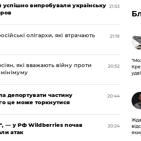
ми успішно випробували українську
21:53
Б
оров
осійські олігархи, які втрачають
21:19
​"М
осіян, які вважають війну проти
20:52
Кре
 мінімуму
удві
яла депортувати частину
20:44
ого це може торкнутися
Жда
", — у РФ Wildberries почав
20:24
від
али атак
який