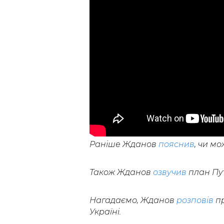
Раніше Жданов
пояснив
, чи м
Також Жданов
озвучив
план Пут
Нагадаємо, Жданов
розповів
пр
Україні.