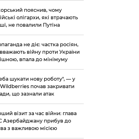
корський пояснив, чому
ійські олігархи, які втрачають
ші, не повалили Путіна
опаганда не діє: частка росіян,
 вважають війну проти України
ішною, впала до мінімуму
реба шукати нову роботу", — у
Wildberries почав закривати
ади, що зазнали атак
рший візит за час війни: глава
 Азербайджану прибув до
ва з важливою місією