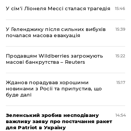
У сім'ї Ліонеля Мессі сталася трагедія
15:46
У Геленджику після сильних вибухів
15:39
почалася масова евакуація
Продавцям Wildberries загрожують
15:22
масові банкрутства – Reuters
Жданов порадував хорошими
15:17
новинами з Росії та припустив, що
буде далі
Зеленський зробив несподівану
14:54
важливу заяву про постачання ракет
для Patriot в Україну