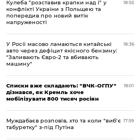
Кулеба "розставив крапки над і" у
18:55
конфлікті України з Польщею та
попередив про новий витік
напруженості
У Росії масово ламаються китайські
18:36
авто через дефіцит якісного бензину:
"Заливають Євро-2 та вбивають
машину"
Списки вже складають: "ВЧК-ОГПУ"
18:01
дізнався, як Кремль хоче
мобілізувати 800 тисяч росіян
Муждабаєв розповів, хто та коли "виб'є
17:59
табуретку" з-під Путіна