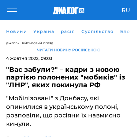
RU
Новини
Україна
расія
Суспільство
Блоги
ДІАЛОГ
ВІЙСЬКОВИЙ ОГЛЯД
ЧИТАТИ НОВИНУ РОСІЙСЬКОЮ
4 жовтня 2022, 09:03
"Вас забули?" – кадри з новою
партією полонених "мобиків" із
"ЛНР", яких покинула РФ
"Мобілізовані" з Донбасу, які
опинилися в українському полоні,
розповіли, що росіяни їх навмисно
кинули.