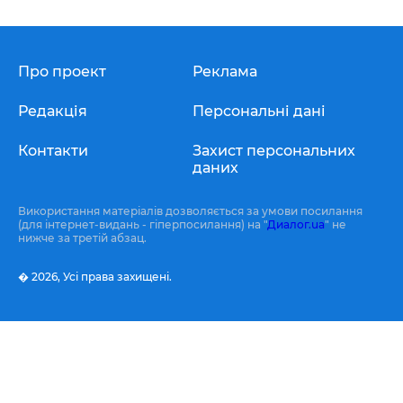
Про проект
Реклама
Редакція
Персональні дані
Контакти
Захист персональних
даних
Використання матеріалів дозволяється за умови посилання
(для інтернет-видань - гіперпосилання) на "
Диалог.ua
" не
нижче за третій абзац.
� 2026,
Усі права захищені.