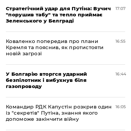
Стратегічний удар для Путіна: Вучич
17:07
"порушив табу" та тепло приймає
Зеленського у Белграді
Коваленко попередив про плани
16:55
Кремля та пояснив, як протистояти
новій загрозі
У Болгарію вторгся ударний
16:44
безпілотник і вибухнув біля
газопроводу
Командир РДК Капустін розкрив один
16:05
із "секретів" Путіна, знання якого
допоможе закінчити війну