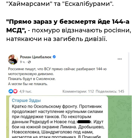
"Хаймарсами" та "Ескалібурами".
"Прямо зараз у безсмертя йде 144-а
МСД",
- похмуро відзначають росіяни,
натякаючи на загибель дивізії.