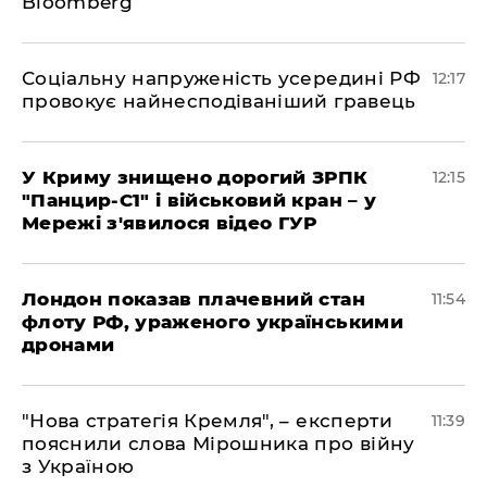
Bloomberg
Соціальну напруженість усередині РФ
12:17
провокує найнесподіваніший гравець
У Криму знищено дорогий ЗРПК
12:15
"Панцир-С1" і військовий кран – у
Мережі з'явилося відео ГУР
Лондон показав плачевний стан
11:54
флоту РФ, ураженого українськими
дронами
"Нова стратегія Кремля", – експерти
11:39
пояснили слова Мірошника про війну
з Україною