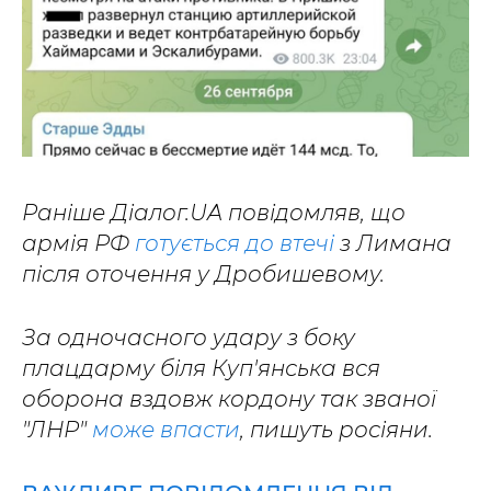
Раніше Діалог.UA повідомляв, що
армія РФ
готується до втечі
з Лимана
після оточення у Дробишевому.
За одночасного удару з боку
плацдарму біля Куп'янська вся
оборона вздовж кордону так званої
"ЛНР"
може впасти
, пишуть росіяни.