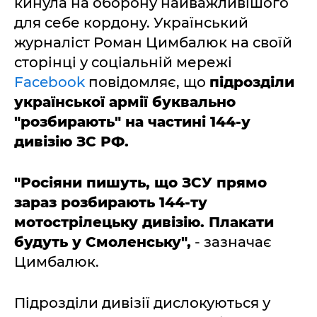
кинула на оборону найважливішого
для себе кордону. Український
журналіст Роман Цимбалюк на своїй
сторінці у соціальній мережі
Facebook
повідомляє, що
підрозділи
української армії буквально
"розбирають" на частині 144-у
дивізію ЗС РФ.
"Росіяни пишуть, що ЗСУ прямо
зараз розбирають 144-ту
мотострілецьку дивізію. Плакати
будуть у Смоленську",
- зазначає
Цимбалюк.
Підрозділи дивізії дислокуються у