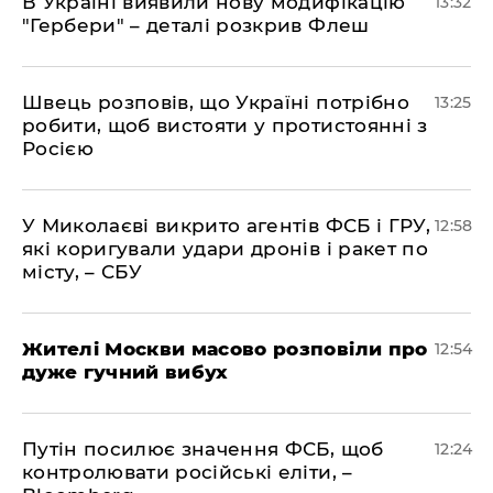
В Україні виявили нову модифікацію
13:32
"Гербери" – деталі розкрив Флеш
Швець розповів, що Україні потрібно
13:25
робити, щоб вистояти у протистоянні з
Росією
У Миколаєві викрито агентів ФСБ і ГРУ,
12:58
які коригували удари дронів і ракет по
місту, – СБУ
Жителі Москви масово розповіли про
12:54
дуже гучний вибух
Путін посилює значення ФСБ, щоб
12:24
контролювати російські еліти, –