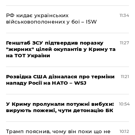
РФ кидає українських
11:34
військовополонених у бої – ISW
Генштаб ЗСУ підтвердив поразку
11:27
"жирних" цілей окупантів у Криму та
на ТОТ України
Розвідка США дізналася про терміни
11:21
нападу Росії на НАТО – WSJ
У Криму пролунали потужні вибухи:
10:54
вирують пожежі, чути детонацію БК
Трамп пояснив, чому він поки що не
10:12