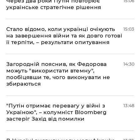
Через два роки Путін повторює
15:06
українське стратегічне рішення
Стало відомо, коли українці очікують
15:03
на завершення війни та як довго готові
її терпіти, – результати опитування
Загородній пояснив, як Федорова
14:30
можуть "використати втемну",
пообіцявши те, чого виконувати не
збираються
"Путін отримає перевагу у війні з
13:48
Україною", – колумніст Bloomberg
застеріг Захід від помилки