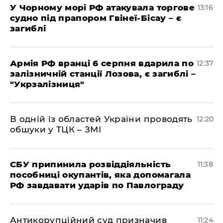
У Чорному морі РФ атакувала торгове
13:16
судно під прапором Гвінеї-Бісау – є
загиблі
Армія РФ вранці 6 серпня вдарила по
12:37
залізничній станції Лозова, є загиблі –
"Укрзалізниця"
В одній із областей України проводять
12:20
обшуки у ТЦК – ЗМІ
СБУ припинила розвіддіяльність
11:38
пособниці окупантів, яка допомагала
РФ завдавати ударів по Павлограду
Антикорупційний суд призначив
11:24