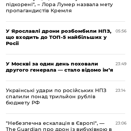
підкорені", – Лора Лумер назвала мету
пропагандистів Кремля
У Ярославлі дрони розбомбили НПЗ,
05:56
що входить до ТОП-5 найбільших у
Росії
​У Москві за один день поховали
23:49
другого генерала — стало відомо ім’я
​Українські удари по російських НПЗ
23:14
спалили понад трильйон рублів
бюджету РФ
​"Небезпечна ескалація в Європі", —
23:06
The Guardian про дрон із вибухівкою в