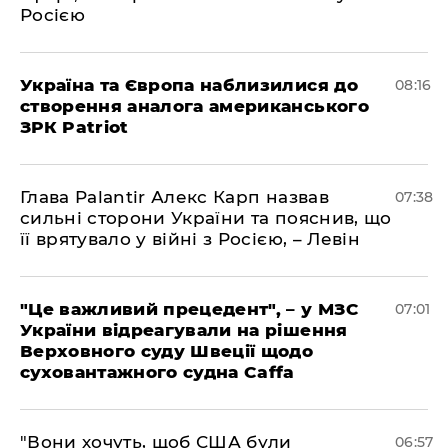
Росією
Україна та Європа наблизилися до
08:16
створення аналога американського
ЗРК Patriot
Глава Palantir Алекс Карп назвав
07:38
сильні сторони України та пояснив, що
її врятувало у війні з Росією, – Левін
"Це важливий прецедент", – у МЗС
07:01
України відреагували на рішення
Верховного суду Швеції щодо
суховантажного судна Caffa
"Вони хочуть, щоб США були
06:57