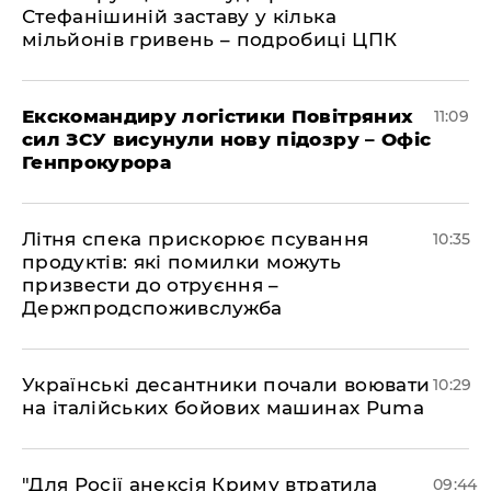
Стефанішиній заставу у кілька
мільйонів гривень – подробиці ЦПК
Екскомандиру логістики Повітряних
11:09
сил ЗСУ висунули нову підозру – Офіс
Генпрокурора
Літня спека прискорює псування
10:35
продуктів: які помилки можуть
призвести до отруєння –
Держпродспоживслужба
Українські десантники почали воювати
10:29
на італійських бойових машинах Puma
"Для Росії анексія Криму втратила
09:44