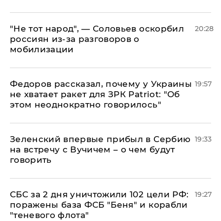
​"Не тот народ", — Соловьев оскорбил
20:28
россиян из-за разговоров о
мобилизации
Федоров рассказал, почему у Украины
19:57
не хватает ракет для ЗРК Patriot: "Об
этом неоднократно говорилось"
Зеленский впервые прибыл в Сербию
19:33
на встречу с Вучичем – о чем будут
говорить
СБС за 2 дня уничтожили 102 цели РФ:
19:27
поражены база ФСБ "Беня" и корабли
"теневого флота"