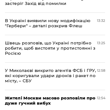
застеріг Захід від помилки
В Україні виявили нову модифікацію
13:32
"Гербери" – деталі розкрив Флеш
Швець розповів, що Україні потрібно
13:25
робити, щоб вистояти у протистоянні з
Росією
У Миколаєві викрито агентів ФСБ і ГРУ,
12:58
які коригували удари дронів і ракет по
місту, – СБУ
Жителі Москви масово розповіли про
12:54
дуже гучний вибух