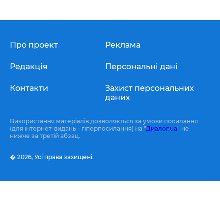
Про проект
Реклама
Редакція
Персональні дані
Контакти
Захист персональних
даних
Використання матеріалів дозволяється за умови посилання
(для інтернет-видань - гіперпосилання) на "
Диалог.ua
" не
нижче за третій абзац.
� 2026,
Усі права захищені.