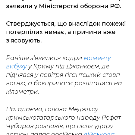
заявили у Міністерстві оборони РФ.
Стверджується, що внаслідок пожежі
потерпілих немає, а причини вже
з'ясовують.
Раніше з'явилися кадри
моменту
вибуху
у Криму під Джанкоєм, де
піднявся у повітря гігантський стовп
вогню, а боєприпаси розліталися на
кілометри.
Нагадаємо, голова Меджлісу
кримськотатарського народу Рефат
Чубаров розповів, що після удару
вогнем палає російська
військова