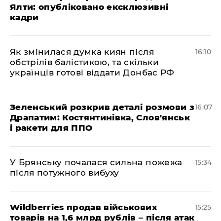
Ялти: опубліковано ексклюзивні
кадри
Як змінилася думка киян після
16:10
обстрілів балістикою, та скільки
українців готові віддати Донбас РФ
Зеленський розкрив деталі розмови з
16:07
Драпатим: Костянтинівка, Слов'янськ
і ракети для ППО
У Брянську почалася сильна пожежа
15:34
після потужного вибуху
Wildberries продав військових
15:25
товарів на 1,6 млрд рублів – після атак