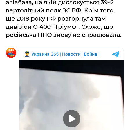
авіабаза, на якій дислокується 39-й
вертолітний полк ЗС РФ. Крім того,
ще 2018 року РФ розгорнула там
дивізіон С-400 "Тріумф". Схоже, що
російська ППО знову не спрацювала.