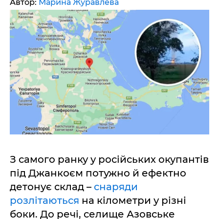
Автор:
Марина Журавлева
З самого ранку у російських окупантів
під Джанкоєм потужно й ефектно
детонує склад –
снаряди
розлітаються
на кілометри у різні
боки. До речі, селище Азовське