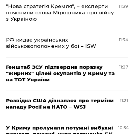
"Нова стратегія Кремля", – експерти
11:39
пояснили слова Мірошника про війну
з Україною
РФ кидає українських
11:34
військовополонених у бої – ISW
Генштаб ЗСУ підтвердив поразку
11:27
"жирних" цілей окупантів у Криму та
на ТОТ України
Розвідка США дізналася про терміни
11:21
нападу Росії на НАТО – WSJ
У Криму пролунали потужні вибухи:
10:54
вирують пожежі, чути детонацію БК