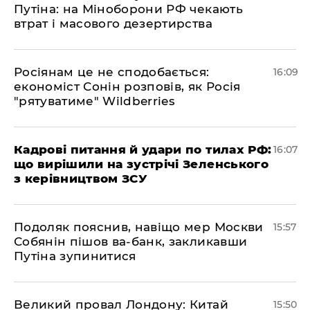
Путіна: на Міноборони РФ чекають
втрат і масового дезертирства
Росіянам це не сподобається:
16:09
економіст Сонін розповів, як Росія
"рятуватиме" Wildberries
Кадрові питання й удари по тилах РФ:
16:07
що вирішили на зустрічі Зеленського
з керівництвом ЗСУ
Подоляк пояснив, навіщо мер Москви
15:57
Собянін пішов ва-банк, закликавши
Путіна зупинитися
Великий провал Лондону: Китай
15:50