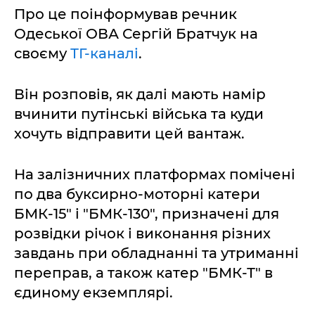
Про це поінформував речник
Одеської ОВА Сергій Братчук на
своєму
ТГ-каналі
.
Він розповів, як далі мають намір
вчинити путінські війська та куди
хочуть відправити цей вантаж.
На залізничних платформах помічені
по два буксирно-моторні катери
БМК-15" і "БМК-130", призначені для
розвідки річок і виконання різних
завдань при обладнанні та утриманні
переправ, а також катер "БМК-Т" в
єдиному екземплярі.