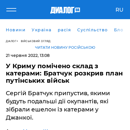
RU
Новини
Україна
расія
Суспільство
Блоги
ДІАЛОГ
ВІЙСЬКОВИЙ ОГЛЯД
ЧИТАТИ НОВИНУ РОСІЙСЬКОЮ
21 червня 2022, 13:08
У Криму помічено склад з
катерами: Братчук розкрив план
путінських військ
Сергій Братчук припустив, якими
будуть подальші дії окупантів, які
зібрали ешелон із катерами у
Джанкої.