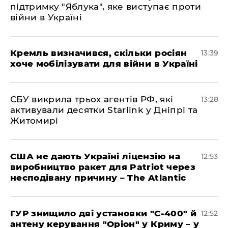
підтримку "Яблука", яке виступає проти
війни в Україні
Кремль визначився, скільки росіян
13:39
хоче мобілізувати для війни в Україні
СБУ викрила трьох агентів РФ, які
13:28
активували десятки Starlink у Дніпрі та
Житомирі
США не дають Україні ліцензію на
12:53
виробництво ракет для Patriot через
несподівану причину – The Atlantic
ГУР знищило дві установки "С-400" й
12:52
антену керування "Оріон" у Криму – у