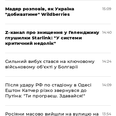
Мадяр розповів, як Україна
15:09
"добиватиме" Wildberries
Z-канал про знищення у Геленджику
14:40
глушилки Starlink: "У системи
критичний недолік"
Сильний вибух стався на ключовому
14:24
військовому об'єкті у Болгарії
Після удару РФ по стадіону в Одесі
14:09
Ештон Катчер різко звернувся до
Путіна: "Ти програєш. Здавайся!"
Росіяни масово вийшли на вулицю на
13:54