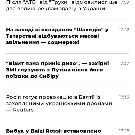
​Після "АТБ" від "Трухи" відмовилися ще
17:59
два великі рекламодавці з України
​На заводі зі складання "Шахедів" у
17:42
Татарстані відбуваються масові
звільнення — соцмережі
"Візит пана приніс диво", — західні
17:37
ЗМІ глузують з Путіна після його
поїздки до Сибіру
Росія готує провокацію в Балтії із
17:35
захопленими українськими дронами
— Reuters
​Вибух у Balzi Rossi: встановлено
17:28