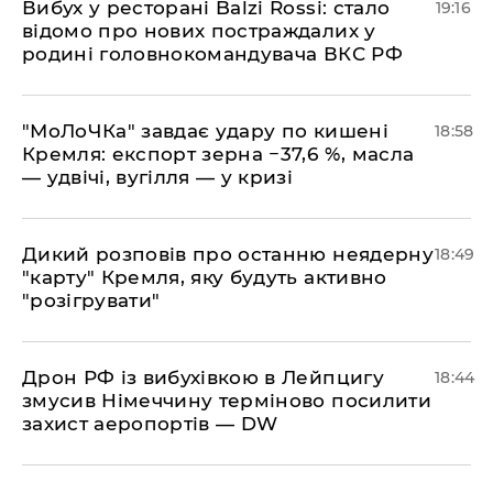
​Вибух у ресторані Balzi Rossi: стало
19:16
відомо про нових постраждалих у
родині головнокомандувача ВКС РФ
​"МоЛоЧКа" завдає удару по кишені
18:58
Кремля: експорт зерна −37,6 %, масла
— удвічі, вугілля — у кризі
​Дикий розповів про останню неядерну
18:49
"карту" Кремля, яку будуть активно
"розігрувати"
​Дрон РФ із вибухівкою в Лейпцигу
18:44
змусив Німеччину терміново посилити
захист аеропортів — DW