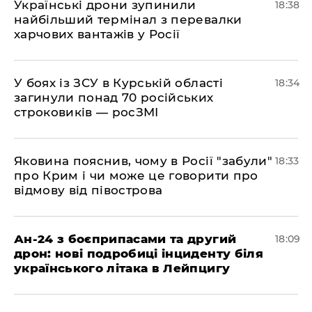
​Українські дрони зупинили
18:38
найбільший термінал з перевалки
харчових вантажів у Росії
​У боях із ЗСУ в Курській області
18:34
загинули понад 70 російських
строковиків — росЗМІ
​Яковина пояснив, чому в Росії "забули"
18:33
про Крим і чи може це говорити про
відмову від півострова
​Ан-24 з боєприпасами та другий
18:09
дрон: нові подробиці інциденту біля
українського літака в Лейпцигу