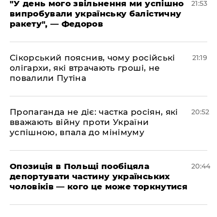
​"У день мого звільнення ми успішно
21:53
випробували українську балістичну
ракету", — Федоров
​Сікорський пояснив, чому російські
21:19
олігархи, які втрачають гроші, не
повалили Путіна
​Пропаганда не діє: частка росіян, які
20:52
вважають війну проти України
успішною, впала до мінімуму
​Опозиція в Польщі пообіцяла
20:44
депортувати частину українських
чоловіків — кого це може торкнутися