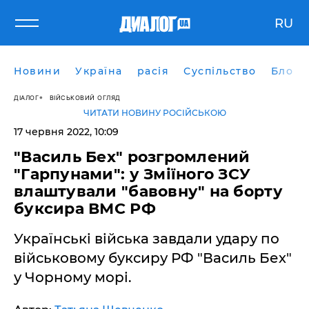
RU
Новини
Україна
расія
Суспільство
Блоги
ДІАЛОГ
ВІЙСЬКОВИЙ ОГЛЯД
ЧИТАТИ НОВИНУ РОСІЙСЬКОЮ
17 червня 2022, 10:09
"Василь Бех" розгромлений
"Гарпунами": у Зміїного ЗСУ
влаштували "бавовну" на борту
буксира ВМС РФ
Українські війська завдали удару по
військовому буксиру РФ "Василь Бех"
у Чорному морі.