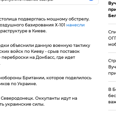
Вуч
при
Бе
 столица подверглась мощному обстрелу.
оздушного базирования Х-101
нанесли
аструктуре в Киеве.
Спи
ОГП
моб
едки объяснили данную военную тактику
ских войск по Киеву - срыв поставок
 переброски на Донбасс, где идет
Стр
.
Вуч
при
обороны Британии, которое поделилось
иков по Украине.
В Б
бес
я Северодонецк. Оккупанты идут на
важ
ть украинские силы.