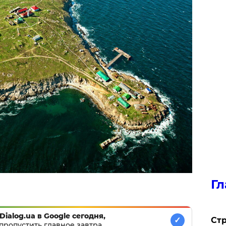
Гл
Dialog.ua в Google сегодня,
Стр
✓
пропустить главное завтра.