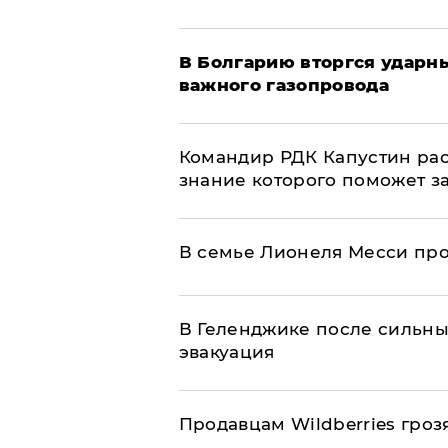
В Болгарию вторгся ударн
важного газопровода
Командир РДК Капустин рас
знание которого поможет з
В семье Лионеля Месси пр
В Геленджике после сильны
эвакуация
Продавцам Wildberries гроз