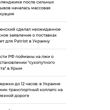
еленджике после сильных
ывов началась массовая
куация
енский сделал неожиданное
ное заявление о поставках
ет для Patriot в Украину
сти РФ пойманы на лжи о
становлении "сухопутного
та" в Крым
ержки до 12 часов: в Украине
ник транспортный коллапс на
езной дороге