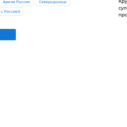
Кр
Армия России
Северодонецк
суп
 с Россией
про