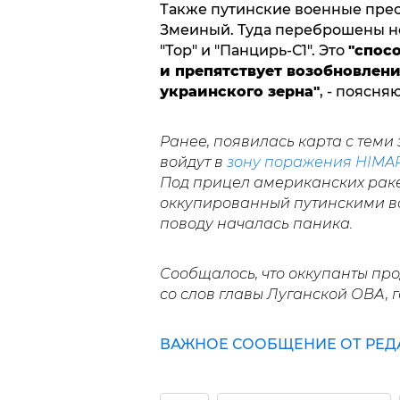
Также путинские военные прес
Змеиный. Туда переброшены не
"Тор" и "Панцирь-С1". Это
"спос
и препятствует возобновлен
украинского зерна"
, - поясн
Ранее, появилась карта с теми
войдут в
зону поражения HIMA
Под прицел американских раке
оккупированный путинскими во
поводу началась паника.
Сообщалось, что оккупанты п
со слов главы Луганской ОВА, 
ВАЖНОЕ СООБЩЕНИЕ ОТ РЕД