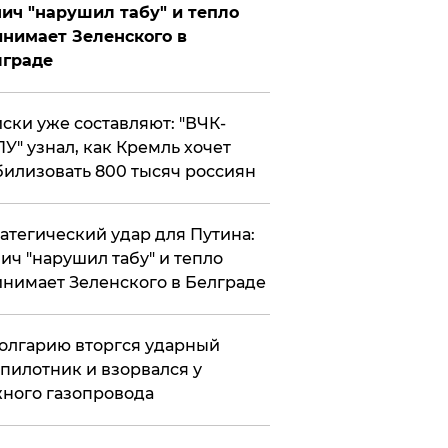
ич "нарушил табу" и тепло
нимает Зеленского в
лграде
ски уже составляют: "ВЧК-
У" узнал, как Кремль хочет
илизовать 800 тысяч россиян
атегический удар для Путина:
ич "нарушил табу" и тепло
нимает Зеленского в Белграде
олгарию вторгся ударный
пилотник и взорвался у
ного газопровода