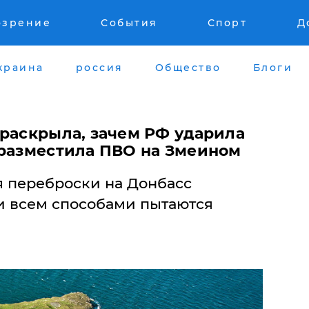
озрение
События
Спорт
Д
краина
россия
Общество
Блоги
 раскрыла, зачем РФ ударила
 разместила ПВО на Змеином
я переброски на Донбасс
и всем способами пытаются