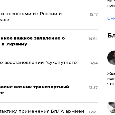
из 
пом
и новостями из России и
15:17
См
льше
Б
нное важное заявление о
14:54
t в Украину
о восстановлении "сухопутного
14:14
Жда
нов
что
краине возник транспортный
13:57
ге
 тактику применения БпЛА армией
13:49