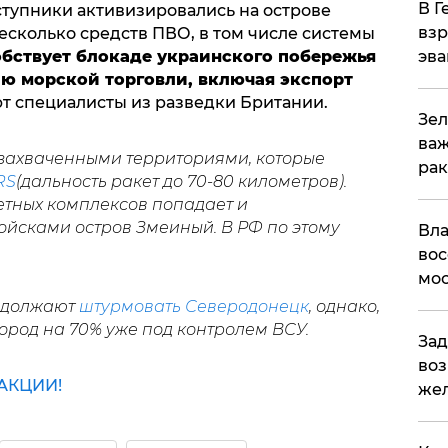
В Г
тупники активизировались на острове
взр
сколько средств ПВО, в том числе системы
обствует блокаде украинского побережья
эва
ию морской торговли, включая экспорт
яют специалисты из разведки Британии.
Зел
важ
 захваченными территориями, которые
рак
RS
(дальность ракет до 70-80 километров).
тных комплексов попадает и
йсками остров Змеиный. В РФ по этому
Вла
вос
мос
родолжают
штурмовать Северодонецк
, однако,
город на 70% уже под контролем ВСУ.
Зад
воз
АКЦИИ!
жел