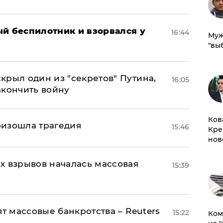
ый беспилотник и взорвался у
16:44
Муж
"вы
крыл один из "секретов" Путина,
16:05
акончить войну
Ков
оизошла трагедия
15:46
Кре
нов
х взрывов началась массовая
15:39
ят массовые банкротства – Reuters
15:22
Ком