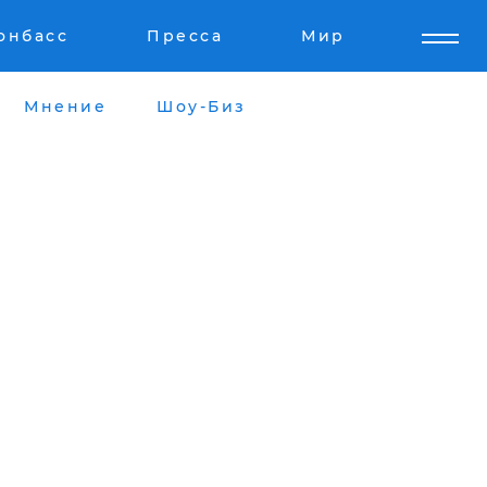
онбасс
Пресса
Мир
Мнение
Шоу-Биз