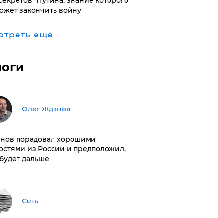
"секретов" Путина, знание которого
ожет закончить войну
отреть ещё
логи
Олег Жданов
нов порадовал хорошими
остями из России и предположил,
 будет дальше
Сеть