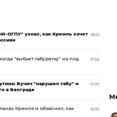
ЧК-ОГПУ" узнал, как Кремль хочет
18:01
оссиян
когда "выбьет табуретку" из-под
17:59
утина: Вучич "нарушил табу" и
17:07
го в Белграде
М
ланах Кремля и объяснил, как
16:55