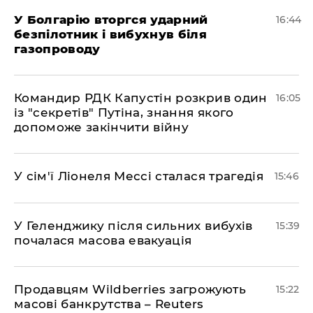
У Болгарію вторгся ударний
16:44
безпілотник і вибухнув біля
газопроводу
Командир РДК Капустін розкрив один
16:05
із "секретів" Путіна, знання якого
допоможе закінчити війну
У сім'ї Ліонеля Мессі сталася трагедія
15:46
У Геленджику після сильних вибухів
15:39
почалася масова евакуація
Продавцям Wildberries загрожують
15:22
масові банкрутства – Reuters