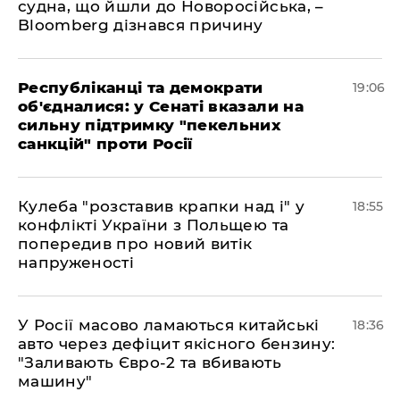
судна, що йшли до Новоросійська, –
Bloomberg дізнався причину
Республіканці та демократи
19:06
об'єдналися: у Сенаті вказали на
сильну підтримку "пекельних
санкцій" проти Росії
Кулеба "розставив крапки над і" у
18:55
конфлікті України з Польщею та
попередив про новий витік
напруженості
У Росії масово ламаються китайські
18:36
авто через дефіцит якісного бензину:
"Заливають Євро-2 та вбивають
машину"