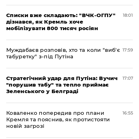
Списки вже складають: "ВЧК-ОГПУ"
18:01
дізнався, як Кремль хоче
мобілізувати 800 тисяч росіян
Муждабаєв розповів, хто та коли "виб'є
17:59
табуретку" з-під Путіна
Стратегічний удар для Путіна: Вучич
17:07
"порушив табу" та тепло приймає
Зеленського у Белграді
Коваленко попередив про плани
16:55
Кремля та пояснив, як протистояти
новій загрозі