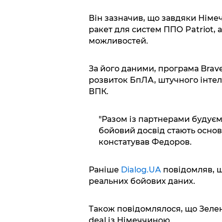
Він зазначив, що завдяки Німеч
ракет для систем ППО Patriot, 
можливостей.
За його даними, програма Brav
розвиток БпЛА, штучного інтеле
ВПК.
"Разом із партнерами будуємо 
бойовий досвід стають основ
констатував Федоров.
Раніше
Dialog.UA
повідомляв, 
реальних бойових даних.
Також повідомлялося, що Зел
deal із Німеччиною.