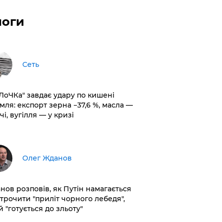
логи
Сеть
оЛоЧКа" завдає удару по кишені
мля: експорт зерна −37,6 %, масла —
чі, вугілля — у кризі
Олег Жданов
нов розповів, як Путін намагається
строчити "приліт чорного лебедя",
 "готується до зльоту"