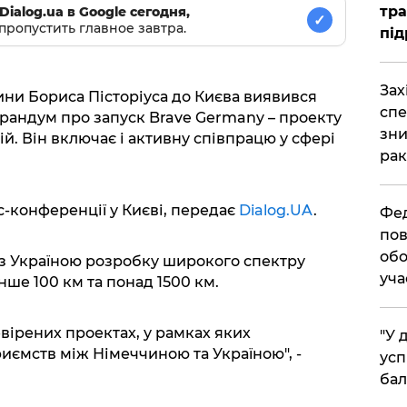
тра
Dialog.ua в Google сегодня,
✓
пропустить главное завтра.
під
​За
ини Бориса Пісторіуса до Києва виявився
спе
рандум про запуск Brave Germany – проекту
зни
й. Він включає і активну співпрацю у сфері
рак
с-конференції у Києві, передає
Dialog.UA
.
​Фе
пов
обо
 з Україною розробку широкого спектру
уча
нше 100 км та понад 1500 км.
ірених проектах, у рамках яких
​"У
ємств між Німеччиною та Україною", -
усп
бал