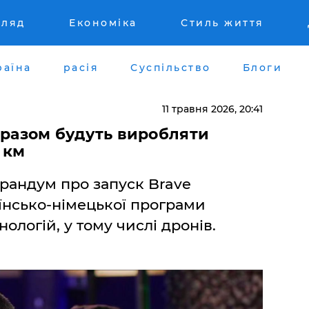
гляд
Економіка
Стиль життя
раїна
расія
Суспільство
Блоги
11 травня 2026, 20:41
а разом будуть виробляти
 км
рандум про запуск Brave
аїнсько-німецької програми
ологій, у тому числі дронів.