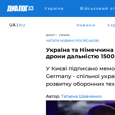
Україна
Військовий о
UA |
RU
Новини
Ук
ДІАЛОГ
УКРАЇНА
ЧИТАТИ НОВИНУ РОСІЙСЬКОЮ
​Україна та Німеччин
дрони дальністю 1500
У Києві підписано мемо
Germany - спільної укр
розвитку оборонних техн
Автор:
Татьяна Шевченко