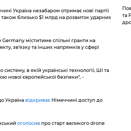
​По
чині Україна незабаром отримає нові партії
та 
а також близько $1 млрд на розвиток ударних
дро
e Germany міститиме спільні гранти на
кту, зв'язку та інших напрямків у сфері
систему, в якій українські технології, ШI та
ою нової європейської безпеки", -
що Україна
відкриває
Німеччині доступ до
енський
оголосив
про старт великого drone