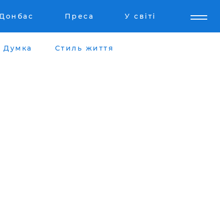
Донбас
Преса
У світі
Думка
Стиль життя