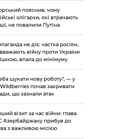
корський пояснив, чому
ійські олігархи, які втрачають
ші, не повалили Путіна
опаганда не діє: частка росіян,
 вважають війну проти України
ішною, впала до мінімуму
реба шукати нову роботу", — у
Wildberries почав закривати
ади, що зазнали атак
рший візит за час війни: глава
 Азербайджану прибув до
ва з важливою місією