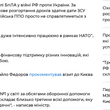
лі БпЛА у війні РФ проти України. За
​Сі
ове розгортання дронів здатне дати ЗСУ
рос
сійська ППО просто не справлятиметься з
гро
​Пр
и дуже інтенсивно працюємо в рамках НАТО”,
які
усп
фінансову підтримку різних інновацій, які
бою.
​"Т
РФ 
скл
хайло Федоров
прокоментував
візит до Києва
​Пе
 №1 у світі за обсягами оборонної допомоги
МЗС
складає близько третини всієї допомоги, яку
Киє
чні", - написав міністр.