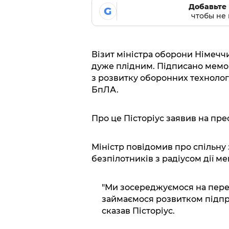
Добавьте 
G
чтобы не 
Візит міністра оборони Німечч
дуже плідним. Підписано мемо
з розвитку оборонних технологі
БпЛА.
Про це Пісторіус заявив на пре
Міністр повідомив про спільну
безпілотників з радіусом дії ме
"Ми зосереджуємося на перев
займаємося розвитком підпри
сказав Пісторіус.