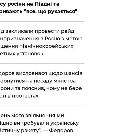
су росіян на Півдні та
ривають "все, що рухається"
хід закликали провести рейд
цпризначення в Росію з метою
щення північнокорейських
етних установок
доров висловився щодо шансів
ернутися на посаду міністра
рони та пояснив, чому не бере
сті в протестах
 день мого звільнення ми
ішно випробували українську
істичну ракету", — Федоров