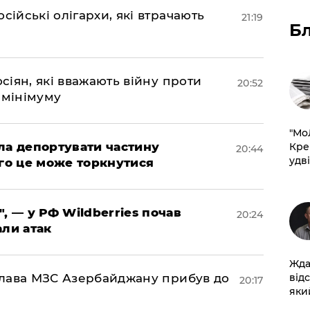
сійські олігархи, які втрачають
21:19
Б
осіян, які вважають війну проти
20:52
 мінімуму
​"М
яла депортувати частину
Кре
20:44
удві
ого це може торкнутися
", — у РФ Wildberries почав
20:24
али атак
Жда
від
: глава МЗС Азербайджану прибув до
20:17
який