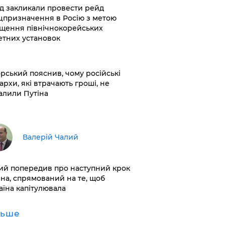
хід закликали провести рейд
цпризначення в Росію з метою
щення північнокорейських
етних установок
корський пояснив, чому російські
архи, які втрачають гроші, не
алили Путіна
Валерій Чалий
лий попередив про наступний крок
іна, спрямований на те, щоб
аїна капітулювала
льше