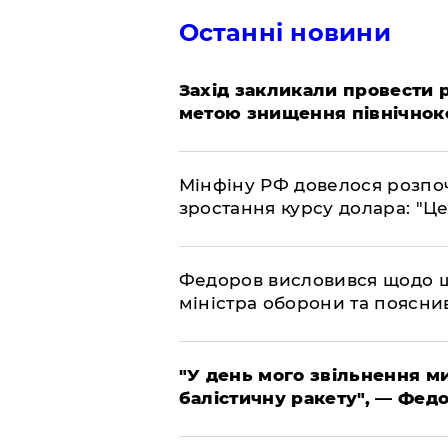
Останні новини
​Захід закликали провести
метою знищення північнок
​Мінфіну РФ довелося розпоч
зростання курсу долара: "Ц
​Федоров висловився щодо 
міністра оборони та пояснив
​"У день мого звільнення 
балістичну ракету", — Фед