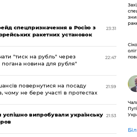
​За
спе
зни
рак
 рейд спецпризначення в Росію з
23:31
орейських ракетних установок
​Сі
оліг
ати "тиск на рубль" через
пов
22:47
е погана новина для рубля"
шансів повернутися на посаду
21:59
, чому не бере участі в протестах
​Ча
Пут
ми успішно випробували українську
Укр
21:53
оров
Бі