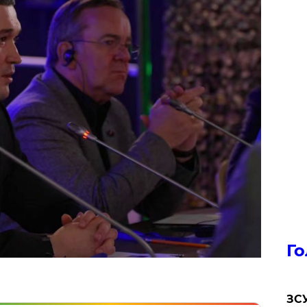
Го
ЗСУ