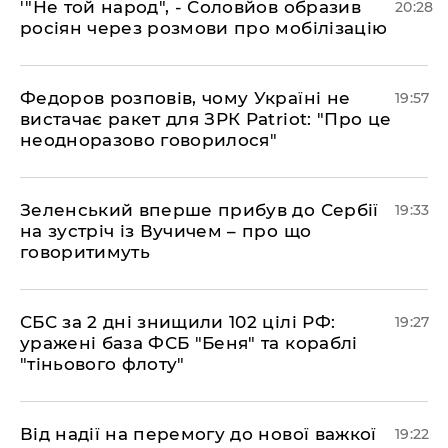
​'"Не той народ", - Соловйов образив
20:28
росіян через розмови про мобілізацію
​Федоров розповів, чому Україні не
19:57
вистачає ракет для ЗРК Patriot: "Про це
неодноразово говорилося"
​Зеленський вперше прибув до Сербії
19:33
на зустріч із Вучичем – про що
говоритимуть
​СБС за 2 дні знищили 102 цілі РФ:
19:27
уражені база ФСБ "Беня" та кораблі
"тіньового флоту"
​Від надії на перемогу до нової важкої
19:22