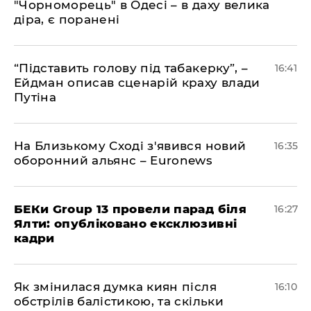
"Чорноморець" в Одесі – в даху велика
діра, є поранені
​“Підставить голову під табакерку”, –
16:41
Ейдман описав сценарій краху влади
Путіна
На Близькому Сході з'явився новий
16:35
оборонний альянс – Euronews
БЕКи Group 13 провели парад біля
16:27
Ялти: опубліковано ексклюзивні
кадри
Як змінилася думка киян після
16:10
обстрілів балістикою, та скільки