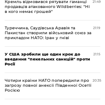
​Кремль відмовився рятувати гаманці
21:49
продавців атакованого Wildberries: "Ні
в кого немає грошей"
​Туреччина, Саудівська Аравія та
21:19
Пакистан створили військовий союз за
прикладом НАТО: Іран у гніві
​У США зробили ще один крок до
21:15
введення "пекельних санкцій" проти
Росії
​Чотири країни НАТО попередили про
20:35
загрозу повної анексії Південної Осетії
Росією