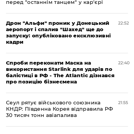
перед "останнім танцем" у кар'єрі
​Дрон "Альфи" проник у Донецький
22:52
аеропорт і спалив "Шахед" ще до
запуску: опубліковано ексклюзивні
кадри
​Спроби переконати Маска на
22:40
використання Starlink для ударів по
балістиці в РФ - The Atlantic дізнався
про позицію бізнесмена
​Сеул рятує військового союзника
21:55
КНДР: Південна Корея відправила РФ
30 тисяч тонн авіапалива