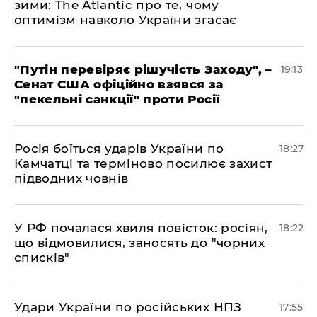
зими: The Atlantic про те, чому
оптимізм навколо України згасає
​"Путін перевіряє рішучість Заходу", –
19:13
Сенат США офіційно взявся за
"пекельні санкції" проти Росії
​Росія боїться ударів України по
18:27
Камчатці та терміново посилює захист
підводних човнів
​У РФ почалася хвиля повісток: росіян,
18:22
що відмовилися, заносять до "чорних
списків"
​Удари України по російських НПЗ
17:55