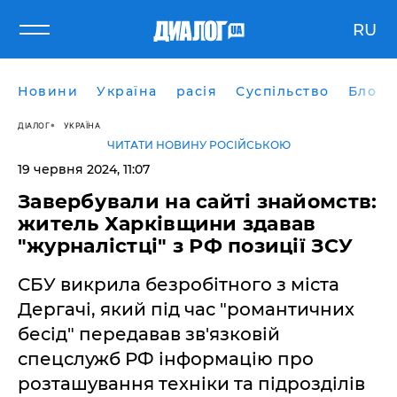
RU
Новини
Україна
расія
Суспільство
Блоги
ДІАЛОГ
УКРАЇНА
ЧИТАТИ НОВИНУ РОСІЙСЬКОЮ
19 червня 2024, 11:07
Завербували на сайті знайомств:
житель Харківщини здавав
"журналістці" з РФ позиції ЗСУ
СБУ викрила безробітного з міста
Дергачі, який під час "романтичних
бесід" передавав зв'язковій
спецслужб РФ інформацію про
розташування техніки та підрозділів