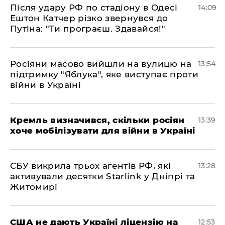
Після удару РФ по стадіону в Одесі
14:09
Ештон Катчер різко звернувся до
Путіна: "Ти програєш. Здавайся!"
Росіяни масово вийшли на вулицю на
13:54
підтримку "Яблука", яке виступає проти
війни в Україні
Кремль визначився, скільки росіян
13:39
хоче мобілізувати для війни в Україні
СБУ викрила трьох агентів РФ, які
13:28
активували десятки Starlink у Дніпрі та
Житомирі
США не дають Україні ліцензію на
12:53