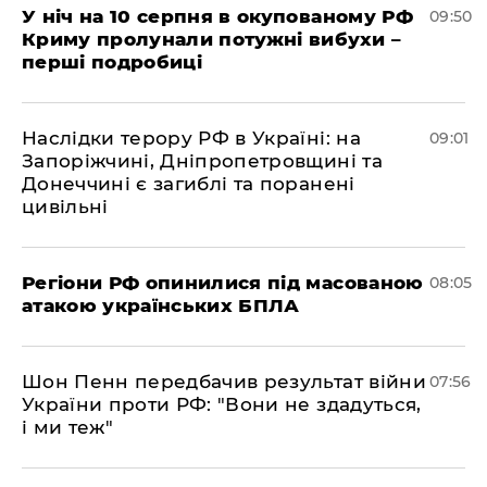
У ніч на 10 серпня в окупованому РФ
09:50
Криму пролунали потужні вибухи –
перші подробиці
Наслідки терору РФ в Україні: на
09:01
Запоріжчині, Дніпропетровщині та
Донеччині є загиблі та поранені
цивільні
Регіони РФ опинилися під масованою
08:05
атакою українських БПЛА
Шон Пенн передбачив результат війни
07:56
України проти РФ: "Вони не здадуться,
і ми теж"