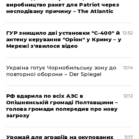
виробництво ракет для Patriot через
несподівану причину – The Atlantic
ГУР знищило дві установки "С-400" й
12:52
антену керування "Оріон" у Криму – у
Мережі з'явилося відео
Україна готує Чорнобильську зону до
12:14
повторної оборони – Der Spiegel
РФ вдарила по всіх АЗС в
12:12
Опішнянській громаді Полтавщини –
голова громади попередив про нову
загрозу
Урожай для аграріїв на окупованих
11:17