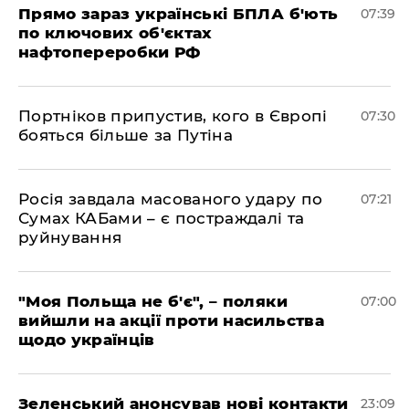
Прямо зараз українські БПЛА б'ють
07:39
по ключових об'єктах
нафтопереробки РФ
Портніков припустив, кого в Європі
07:30
бояться більше за Путіна
Росія завдала масованого удару по
07:21
Сумах КАБами – є постраждалі та
руйнування
"Моя Польща не б'є", – поляки
07:00
вийшли на акції проти насильства
щодо українців
Зеленський анонсував нові контакти
23:09