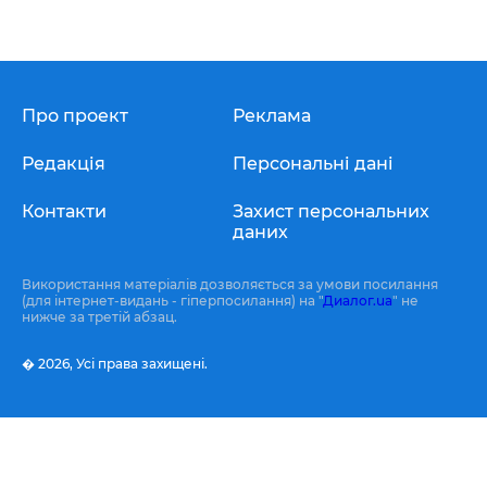
Про проект
Реклама
Редакція
Персональні дані
Контакти
Захист персональних
даних
Використання матеріалів дозволяється за умови посилання
(для інтернет-видань - гіперпосилання) на "
Диалог.ua
" не
нижче за третій абзац.
� 2026,
Усі права захищені.