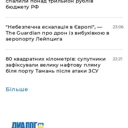
спалили понад трильйон рублів
бюджету РФ
​"Небезпечна ескалація в Європі", —
23:06
The Guardian про дрон із вибухівкою в
аеропорту Лейпцига
​80 квадратних кілометрів: супутники
22:21
зафіксували велику нафтову пляму
біля порту Тамань після атаки ЗСУ
Більше