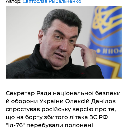
Автор:
Святослав Рыбальченко
Секретар Ради національної безпеки
й оборони України Олексій Данілов
спростував російську версію про те,
що на борту збитого літака ЗС РФ
"Іл-76" перебували полонені