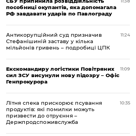
СБУ припинила розвіддіяльність
11:38
пособниці окупантів, яка допомагала
РФ завдавати ударів по Павлограду
Антикорупційний суд призначив
11:24
Стефанішиній заставу у кілька
мільйонів гривень – подробиці ЦПК
Екскомандиру логістики Повітряних
11:09
сил ЗСУ висунули нову підозру – Офіс
Генпрокурора
Літня спека прискорює псування
10:35
продуктів: які помилки можуть
призвести до отруєння –
Держпродспоживслужба