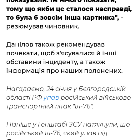
показували. Їм нічого показати,
тому що якби це сталося насправді,
то була б зовсім інша картинка",
-
резюмував чиновник.
Данілов також рекомендував
почекати, щоб з'ясувалися й інші
обставини інциденту, а також
інформація про наших полонених.
Нагадаємо, 24 січня у Бєлгородській
області РФ
упав
російський військово-
транспортний літак "Іл-76".
Пізніше у Генштабі ЗСУ натякнули, що
російський Іл-76, який упав під