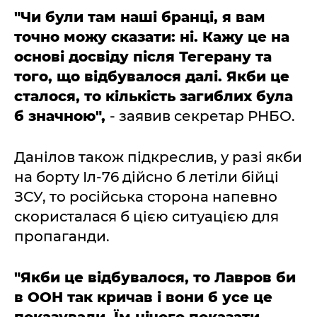
"Чи були там наші бранці, я вам
точно можу сказати: ні. Кажу це на
основі досвіду після Тегерану та
того, що відбувалося далі. Якби це
сталося, то кількість загиблих була
б значною",
- заявив секретар РНБО.
Данілов також підкреслив, у разі якби
на борту Іл-76 дійсно б летіли бійці
ЗСУ, то російська сторона напевно
скористалася б цією ситуацією для
пропаганди.
"Якби це відбувалося, то Лавров би
в ООН так кричав і вони б усе це