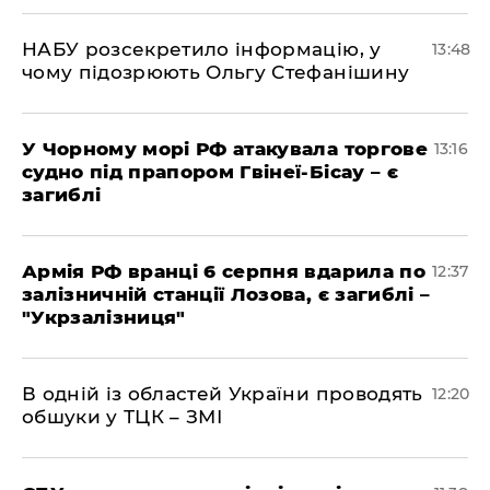
НАБУ розсекретило інформацію, у
13:48
чому підозрюють Ольгу Стефанішину
У Чорному морі РФ атакувала торгове
13:16
судно під прапором Гвінеї-Бісау – є
загиблі
Армія РФ вранці 6 серпня вдарила по
12:37
залізничній станції Лозова, є загиблі –
"Укрзалізниця"
В одній із областей України проводять
12:20
обшуки у ТЦК – ЗМІ