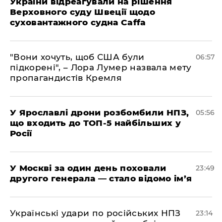
України відреагували на рішення
Верховного суду Швеції щодо
суховантажного судна Caffa
"Вони хочуть, щоб США були
06:57
підкорені", – Лора Лумер назвала мету
пропагандистів Кремля
У Ярославлі дрони розбомбили НПЗ,
05:56
що входить до ТОП-5 найбільших у
Росії
​У Москві за один день поховали
23:49
другого генерала — стало відомо ім’я
​Українські удари по російських НПЗ
23:14