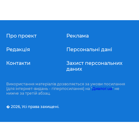
Про проект
Реклама
Редакція
Персональні дані
Контакти
Захист персональних
даних
Використання матеріалів дозволяється за умови посилання
(для інтернет-видань - гіперпосилання) на "
Диалог.ua
" не
нижче за третій абзац.
� 2026,
Усі права захищені.