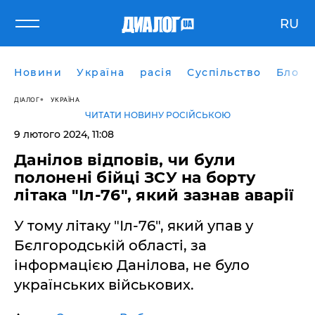
RU
Новини
Україна
расія
Суспільство
Блоги
ДІАЛОГ
УКРАЇНА
ЧИТАТИ НОВИНУ РОСІЙСЬКОЮ
9 лютого 2024, 11:08
Данілов відповів, чи були
полонені бійці ЗСУ на борту
літака "Іл-76", який зазнав аварії
У тому літаку "Іл-76", який упав у
Бєлгородській області, за
інформацією Данілова, не було
українських військових.