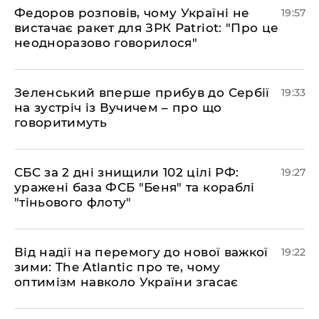
​Федоров розповів, чому Україні не
19:57
вистачає ракет для ЗРК Patriot: "Про це
неодноразово говорилося"
​Зеленський вперше прибув до Сербії
19:33
на зустріч із Вучичем – про що
говоритимуть
​СБС за 2 дні знищили 102 цілі РФ:
19:27
уражені база ФСБ "Беня" та кораблі
"тіньового флоту"
​Від надії на перемогу до нової важкої
19:22
зими: The Atlantic про те, чому
оптимізм навколо України згасає