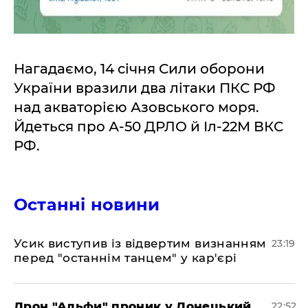
Нагадаємо, 14 січня Сили оборони
України вразили два літаки ПКС РФ
над акваторією Азовського моря.
Йдеться про А-50 ДРЛО й Іл-22М ВКС
РФ.
Останні новини
​Усик виступив із відвертим визнанням
23:19
перед "останнім танцем" у кар'єрі
​Дрон "Альфи" проник у Донецький
22:52