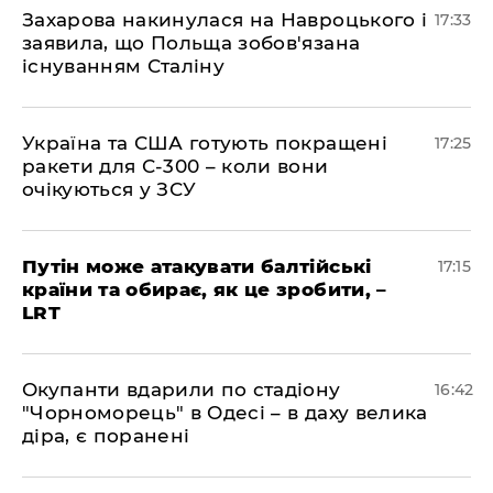
​Захарова накинулася на Навроцького і
17:33
заявила, що Польща зобов'язана
існуванням Сталіну
​Україна та США готують покращені
17:25
ракети для С-300 – коли вони
очікуються у ЗСУ
​Путін може атакувати балтійські
17:15
країни та обирає, як це зробити, –
LRT
​Окупанти вдарили по стадіону
16:42
"Чорноморець" в Одесі – в даху велика
діра, є поранені