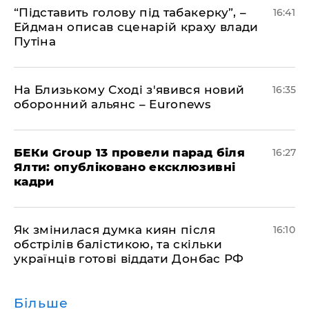
​“Підставить голову під табакерку”, –
16:41
Ейдман описав сценарій краху влади
Путіна
На Близькому Сході з'явився новий
16:35
оборонний альянс – Euronews
БЕКи Group 13 провели парад біля
16:27
Ялти: опубліковано ексклюзивні
кадри
Як змінилася думка киян після
16:10
обстрілів балістикою, та скільки
українців готові віддати Донбас РФ
Більше