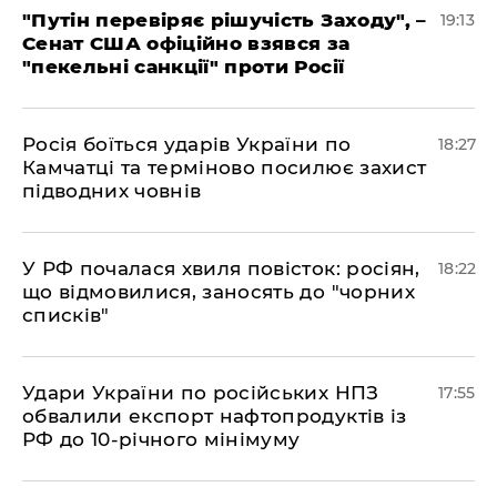
​"Путін перевіряє рішучість Заходу", –
19:13
Сенат США офіційно взявся за
"пекельні санкції" проти Росії
​Росія боїться ударів України по
18:27
Камчатці та терміново посилює захист
підводних човнів
​У РФ почалася хвиля повісток: росіян,
18:22
що відмовилися, заносять до "чорних
списків"
​Удари України по російських НПЗ
17:55
обвалили експорт нафтопродуктів із
РФ до 10-річного мінімуму