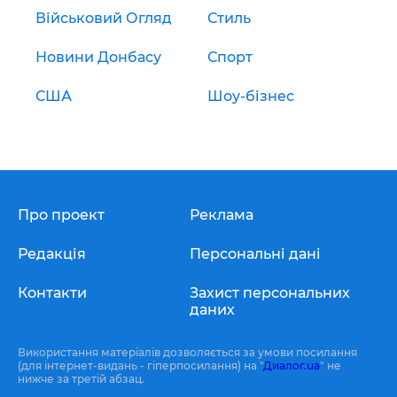
Військовий Огляд
Стиль
Новини Донбасу
Спорт
США
Шоу-бізнес
Про проект
Реклама
Редакція
Персональні дані
Контакти
Захист персональних
даних
Використання матеріалів дозволяється за умови посилання
(для інтернет-видань - гіперпосилання) на "
Диалог.ua
" не
нижче за третій абзац.