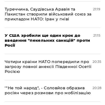
​Туреччина, Саудівська Аравія та
21:19
Пакистан створили військовий союз за
прикладом НАТО: Іран у гніві
​У США зробили ще один крок до
21:15
введення "пекельних санкцій" проти
Росії
​Чотири країни НАТО попередили про
20:35
загрозу повної анексії Південної Осетії
Росією
​'"Не той народ", - Соловйов образив
20:28
росіян через розмови про мобілізацію