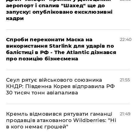
аеропорт і спалив "Шахед" ще до
запуску: опубліковано ексклюзивні
кадри
​Спроби переконати Маска на
22:40
використання Starlink для ударів по
балістиці в РФ - The Atlantic дізнався
про позицію бізнесмена
​Сеул рятує військового союзника
21:55
КНДР: Південна Корея відправила РФ
30 тисяч тонн авіапалива
​Кремль відмовився рятувати гаманці
21:49
продавців атакованого Wildberries: "Ні
в кого немає грошей"