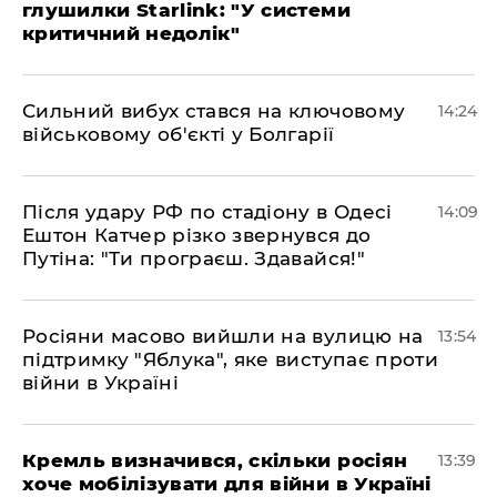
глушилки Starlink: "У системи
критичний недолік"
Сильний вибух стався на ключовому
14:24
військовому об'єкті у Болгарії
Після удару РФ по стадіону в Одесі
14:09
Ештон Катчер різко звернувся до
Путіна: "Ти програєш. Здавайся!"
Росіяни масово вийшли на вулицю на
13:54
підтримку "Яблука", яке виступає проти
війни в Україні
Кремль визначився, скільки росіян
13:39
хоче мобілізувати для війни в Україні