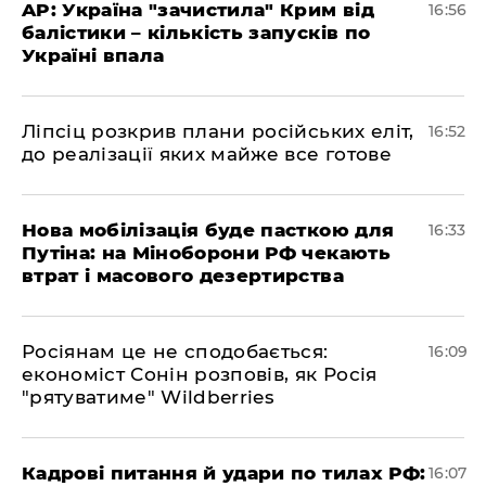
​AP: Україна "зачистила" Крим від
16:56
балістики – кількість запусків по
Україні впала
​Ліпсіц розкрив плани російських еліт,
16:52
до реалізації яких майже все готове
Нова мобілізація буде пасткою для
16:33
Путіна: на Міноборони РФ чекають
втрат і масового дезертирства
Росіянам це не сподобається:
16:09
економіст Сонін розповів, як Росія
"рятуватиме" Wildberries
Кадрові питання й удари по тилах РФ:
16:07