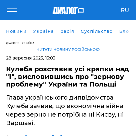
RU
Новини
Україна
расія
Суспільство
Блоги
ДІАЛОГ
УКРАЇНА
ЧИТАТИ НОВИНУ РОСІЙСЬКОЮ
28 вересня 2023, 13:03
Кулеба розставив усі крапки над
"і", висловившись про "зернову
проблему" України та Польщі
Глава українського дипвідомства
Кулеба заявив, що економічна війна
через зерно не потрібна ні Києву, ні
Варшаві.