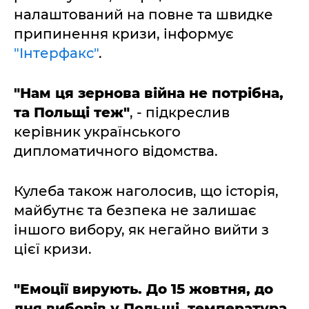
налаштований на повне та швидке
припинення кризи, інформує
"Інтерфакс"
.
"Нам ця зернова війна не потрібна,
та Польщі теж"
, - підкреслив
керівник українського
дипломатичного відомства.
Кулеба також наголосив, що історія,
майбутнє та безпека не залишає
іншого вибору, як негайно вийти з
цієї кризи.
"Емоції вирують. До 15 жовтня, до
дня виборів у Польщі, температура