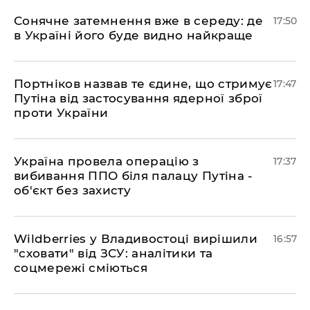
​Сонячне затемнення вже в середу: де
17:50
в Україні його буде видно найкраще
​Портніков назвав те єдине, що стримує
17:47
Путіна від застосування ядерної зброї
проти України
​Україна провела операцію з
17:37
вибивання ППО біля палацу Путіна -
об'єкт без захисту
​Wildberries у Владивостоці вирішили
16:57
"сховати" від ЗСУ: аналітики та
соцмережі сміються