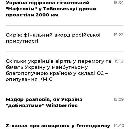
Україна підірвала гігантський
15:34
"Нафтохім" у Тобольську: дрони
пролетіли 2000 км
​Сирія: фінальний акорд російської
15:22
присутності
Скільки українців вірять у перемогу та
15:12
бачать Україну у майбутньому
благополучною країною у складі ЄС –
опитування КМІС
Мадяр розповів, як Україна
15:09
"добиватиме" Wildberries
Z-канал про знищення у Геленджику
14:40