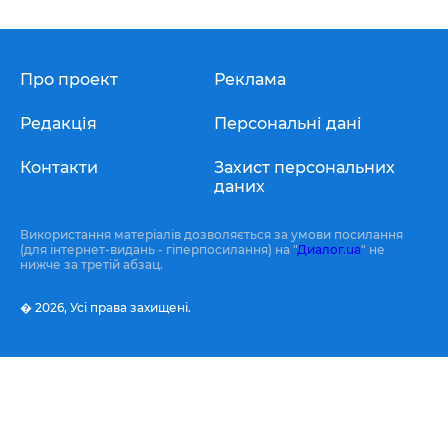
Про проект
Реклама
Редакція
Персональні дані
Контакти
Захист персональних
даних
Використання матеріалів дозволяється за умови посилання
(для інтернет-видань - гіперпосилання) на "
Диалог.ua
" не
нижче за третій абзац.
� 2026,
Усі права захищені.