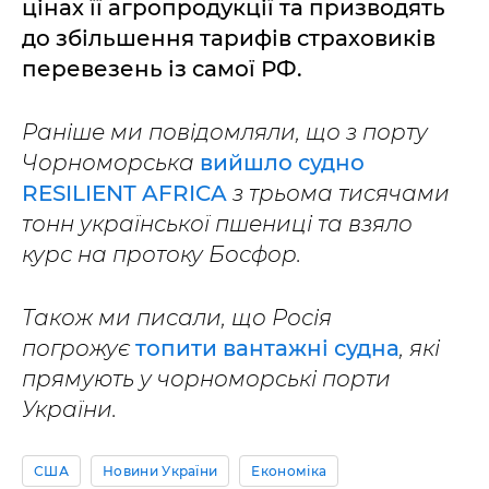
цінах її агропродукції та призводять
до збільшення тарифів страховиків
перевезень із самої РФ.
Раніше ми повідомляли, що з порту
Чорноморська
вийшло судно
RESILIENT AFRICA
з трьома тисячами
тонн української пшениці та взяло
курс на протоку Босфор.
Також ми писали, що Росія
погрожує
топити вантажні судна
, які
прямують у чорноморські порти
України.
США
Новини України
Економіка