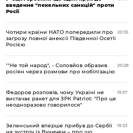
введення "пекельних санкцій" проти
Росії
​Чотири країни НАТО попередили про
20:35
загрозу повної анексії Південної Осетії
Росією
​'"Не той народ", - Соловйов образив
20:28
росіян через розмови про мобілізацію
​Федоров розповів, чому Україні не
19:57
вистачає ракет для ЗРК Patriot: "Про це
неодноразово говорилося"
​Зеленський вперше прибув до Сербії
19:33
на зустріч із Вучичем – про що