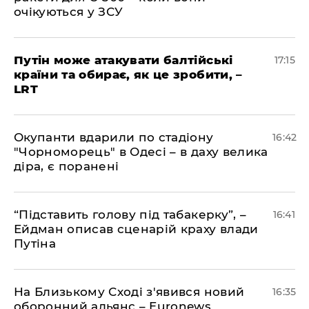
очікуються у ЗСУ
​Путін може атакувати балтійські
17:15
країни та обирає, як це зробити, –
LRT
​Окупанти вдарили по стадіону
16:42
"Чорноморець" в Одесі – в даху велика
діра, є поранені
​“Підставить голову під табакерку”, –
16:41
Ейдман описав сценарій краху влади
Путіна
На Близькому Сході з'явився новий
16:35
оборонний альянс – Euronews