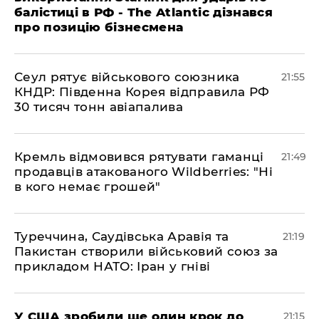
балістиці в РФ - The Atlantic дізнався
про позицію бізнесмена
​Сеул рятує військового союзника
21:55
КНДР: Південна Корея відправила РФ
30 тисяч тонн авіапалива
​Кремль відмовився рятувати гаманці
21:49
продавців атакованого Wildberries: "Ні
в кого немає грошей"
​Туреччина, Саудівська Аравія та
21:19
Пакистан створили військовий союз за
прикладом НАТО: Іран у гніві
​У США зробили ще один крок до
21:15