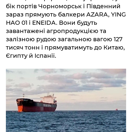
бік портів Чорноморськ і Південний
зараз прямують балкери AZARA, YING
HAO 01 і ENEIDA. Вони будуть
завантажені агропродукцією та
залізною рудою загальною вагою 127
тисяч тонн і прямуватимуть до Китаю,
Єгипту й Іспанії.