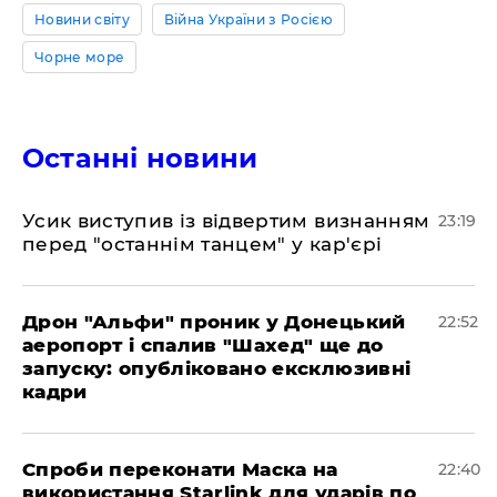
Новини світу
Війна України з Росією
Чорне море
Останні новини
​Усик виступив із відвертим визнанням
23:19
перед "останнім танцем" у кар'єрі
​Дрон "Альфи" проник у Донецький
22:52
аеропорт і спалив "Шахед" ще до
запуску: опубліковано ексклюзивні
кадри
​Спроби переконати Маска на
22:40
використання Starlink для ударів по