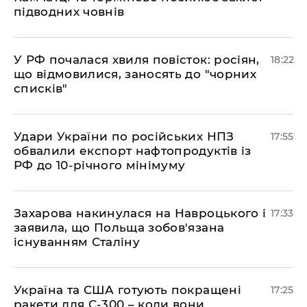
підводних човнів
​У РФ почалася хвиля повісток: росіян,
18:22
що відмовилися, заносять до "чорних
списків"
​Удари України по російських НПЗ
17:55
обвалили експорт нафтопродуктів із
РФ до 10-річного мінімуму
​Захарова накинулася на Навроцького і
17:33
заявила, що Польща зобов'язана
існуванням Сталіну
​Україна та США готують покращені
17:25
ракети для С-300 – коли вони