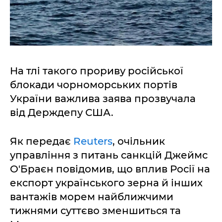
На тлі такого прориву російської
блокади чорноморських портів
України важлива заява прозвучала
від Держдепу США.
Як передає
Reuters
, очільник
управління з питань санкцій Джеймс
О'Браєн повідомив, що вплив Росії на
експорт українського зерна й інших
вантажів морем найближчими
тижнями суттєво зменшиться та