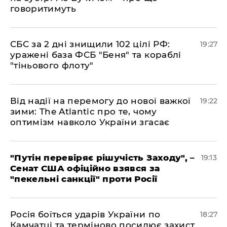
говоритимуть
​СБС за 2 дні знищили 102 цілі РФ:
19:27
уражені база ФСБ "Беня" та кораблі
"тіньового флоту"
​Від надії на перемогу до нової важкої
19:22
зими: The Atlantic про те, чому
оптимізм навколо України згасає
​"Путін перевіряє рішучість Заходу", –
19:13
Сенат США офіційно взявся за
"пекельні санкції" проти Росії
​Росія боїться ударів України по
18:27
Камчатці та терміново посилює захист