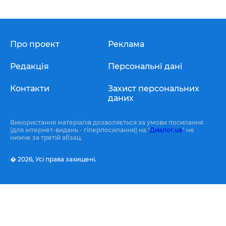
Про проект
Реклама
Редакція
Персональні дані
Контакти
Захист персональних
даних
Використання матеріалів дозволяється за умови посилання
(для інтернет-видань - гіперпосилання) на "
Диалог.ua
" не
нижче за третій абзац.
� 2026,
Усі права захищені.