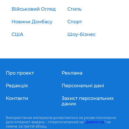
Військовий Огляд
Стиль
Новини Донбасу
Спорт
США
Шоу-бізнес
Про проект
Реклама
Редакція
Персональні дані
Контакти
Захист персональних
даних
Використання матеріалів дозволяється за умови посилання
(для інтернет-видань - гіперпосилання) на "
Диалог.ua
" не
нижче за третій абзац.