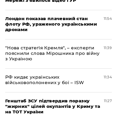
Мережі з'явилося відео ГУР
Лондон показав плачевний стан
11:54
флоту РФ, ураженого українськими
дронами
"Нова стратегія Кремля", – експерти
11:39
пояснили слова Мірошника про війну
з Україною
РФ кидає українських
11:34
військовополонених у бої – ISW
Генштаб ЗСУ підтвердив поразку
11:27
"жирних" цілей окупантів у Криму та
на ТОТ України