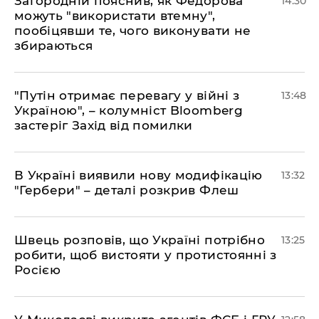
Загородній пояснив, як Федорова
14:30
можуть "використати втемну",
пообіцявши те, чого виконувати не
збираються
"Путін отримає перевагу у війні з
13:48
Україною", – колумніст Bloomberg
застеріг Захід від помилки
В Україні виявили нову модифікацію
13:32
"Гербери" – деталі розкрив Флеш
Швець розповів, що Україні потрібно
13:25
робити, щоб вистояти у протистоянні з
Росією