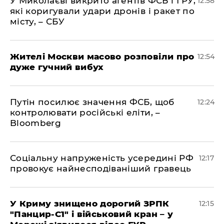
У Миколаєві викрито агентів ФСБ і ГРУ,
12:58
які коригували удари дронів і ракет по
місту, – СБУ
Жителі Москви масово розповіли про
12:54
дуже гучний вибух
Путін посилює значення ФСБ, щоб
12:24
контролювати російські еліти, –
Bloomberg
Соціальну напруженість усередині РФ
12:17
провокує найнесподіваніший гравець
У Криму знищено дорогий ЗРПК
12:15
"Панцир-С1" і військовий кран – у