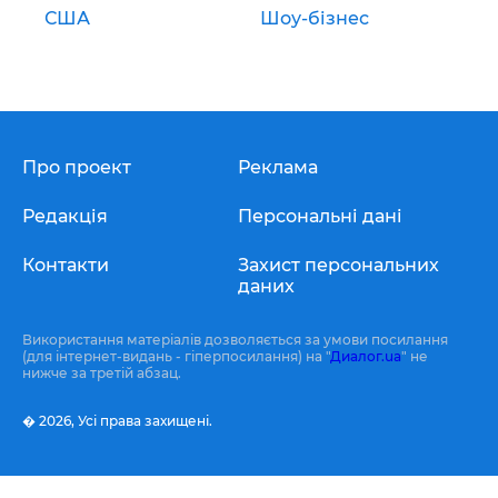
США
Шоу-бізнес
Про проект
Реклама
Редакція
Персональні дані
Контакти
Захист персональних
даних
Використання матеріалів дозволяється за умови посилання
(для інтернет-видань - гіперпосилання) на "
Диалог.ua
" не
нижче за третій абзац.
� 2026,
Усі права захищені.