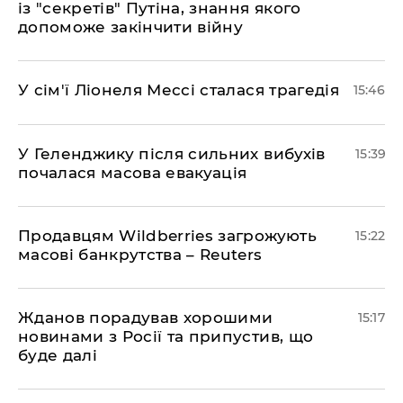
із "секретів" Путіна, знання якого
допоможе закінчити війну
У сім'ї Ліонеля Мессі сталася трагедія
15:46
У Геленджику після сильних вибухів
15:39
почалася масова евакуація
Продавцям Wildberries загрожують
15:22
масові банкрутства – Reuters
Жданов порадував хорошими
15:17
новинами з Росії та припустив, що
буде далі