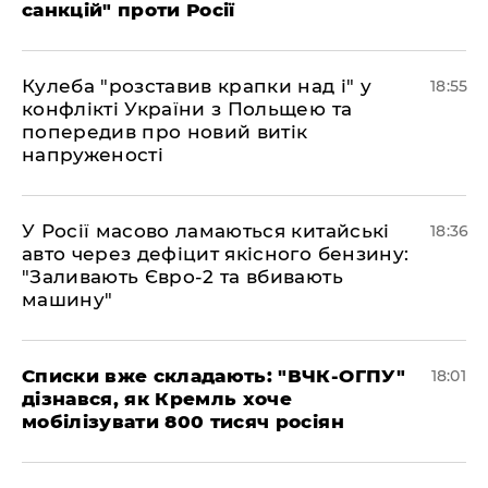
санкцій" проти Росії
Кулеба "розставив крапки над і" у
18:55
конфлікті України з Польщею та
попередив про новий витік
напруженості
У Росії масово ламаються китайські
18:36
авто через дефіцит якісного бензину:
"Заливають Євро-2 та вбивають
машину"
Списки вже складають: "ВЧК-ОГПУ"
18:01
дізнався, як Кремль хоче
мобілізувати 800 тисяч росіян