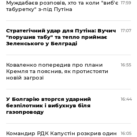
Муждабаєв розповів, хто та коли "виб'є
17:59
табуретку" з-під Путіна
Стратегічний удар для Путіна: Вучич
17:07
"порушив табу" та тепло приймає
Зеленського у Белграді
Коваленко попередив про плани
16:55
Кремля та пояснив, як протистояти
новій загрозі
У Болгарію вторгся ударний
16:44
безпілотник і вибухнув біля
газопроводу
Командир РДК Капустін розкрив один
16:05