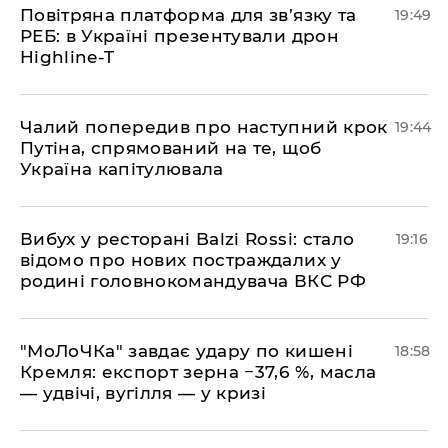
​Повітряна платформа для зв’язку та
19:49
РЕБ: в Україні презентували дрон
Highline-T
​Чалий попередив про наступний крок
19:44
Путіна, спрямований на те, щоб
Україна капітулювала
​Вибух у ресторані Balzi Rossi: стало
19:16
відомо про нових постраждалих у
родині головнокомандувача ВКС РФ
​"МоЛоЧКа" завдає удару по кишені
18:58
Кремля: експорт зерна −37,6 %, масла
— удвічі, вугілля — у кризі