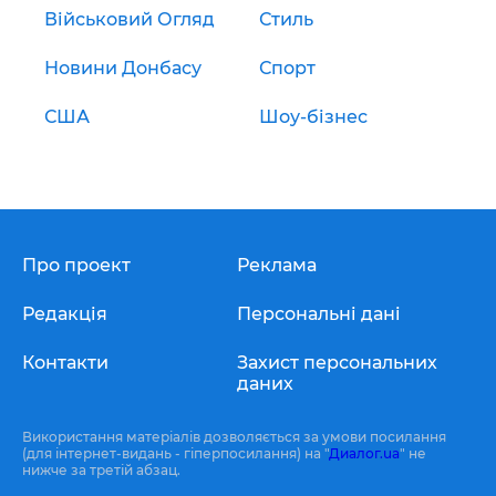
Військовий Огляд
Стиль
Новини Донбасу
Спорт
США
Шоу-бізнес
Про проект
Реклама
Редакція
Персональні дані
Контакти
Захист персональних
даних
Використання матеріалів дозволяється за умови посилання
(для інтернет-видань - гіперпосилання) на "
Диалог.ua
" не
нижче за третій абзац.