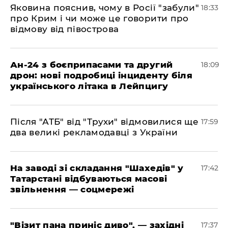
​Яковина пояснив, чому в Росії "забули"
18:33
про Крим і чи може це говорити про
відмову від півострова
​Ан-24 з боєприпасами та другий
18:09
дрон: нові подробиці інциденту біля
українського літака в Лейпцигу
​Після "АТБ" від "Трухи" відмовилися ще
17:59
два великі рекламодавці з України
​На заводі зі складання "Шахедів" у
17:42
Татарстані відбуваються масові
звільнення — соцмережі
"Візит пана приніс диво", — західні
17:37