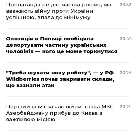
​Пропаганда не діє: частка росіян, які
20:52
вважають війну проти України
успішною, впала до мінімуму
​Опозиція в Польщі пообіцяла
20:44
депортувати частину українських
чоловіків — кого це може торкнутися
​"Треба шукати нову роботу", — у РФ
20:24
Wildberries почав закривати склади,
що зазнали атак
​Перший візит за час війни: глава МЗС
20:17
Азербайджану прибув до Києва з
важливою місією