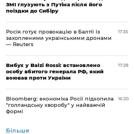
ЗМІ глузують з Путіна після його
поїздки до Сибіру
Росія готує провокацію в Балтії із
17:35
захопленими українськими дронами
— Reuters
​Вибух у Balzi Rossi: встановлено
17:28
особу вбитого генерала РФ, який
воював проти України
Bloomberg: економіка Росії підхопила
16:20
"голландську хворобу" у найважчій
формі
Більше