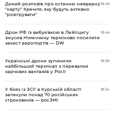
​Дикий розповів про останню неядерну
18:49
"карту" Кремля, яку будуть активно
"розігрувати"
​Дрон РФ із вибухівкою в Лейпцигу
18:44
змусив Німеччину терміново посилити
захист аеропортів — DW
​Українські дрони зупинили
18:38
найбільший термінал з перевалки
харчових вантажів у Росії
​У боях із ЗСУ в Курській області
18:34
загинули понад 70 російських
строковиків — росЗМІ