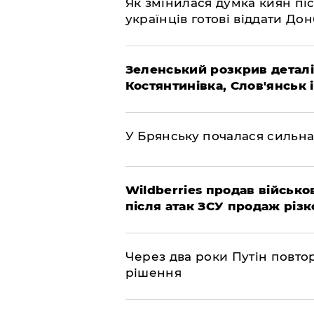
Як змінилася думка киян піс
українців готові віддати До
Зеленський розкрив деталі
Костянтинівка, Слов'янськ 
У Брянську почалася сильна
Wildberries продав військов
після атак ЗСУ продаж різк
Через два роки Путін повто
рішення