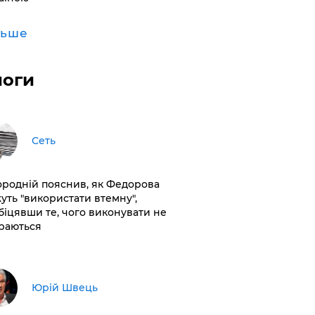
льше
логи
Сеть
ородній пояснив, як Федорова
уть "використати втемну",
біцявши те, чого виконувати не
раються
Юрій Швець