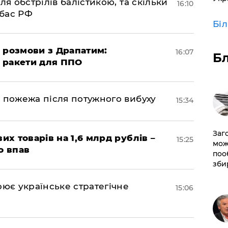
ля обстрілів балістикою, та скільки
16:10
нбас РФ
Бі
 розмови з Драпатим:
16:07
Б
і ракети для ППО
 пожежа після потужного вибуху
15:34
Заг
их товарів на 1,6 млрд рублів –
15:25
мож
о впав
поо
зби
рює українське стратегічне
15:06