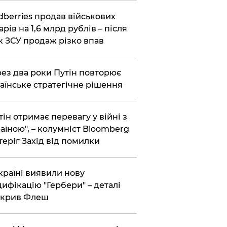
dberries продав військових
арів на 1,6 млрд рублів – після
к ЗСУ продаж різко впав
ез два роки Путін повторює
аїнське стратегічне рішення
тін отримає перевагу у війні з
аїною", – колумніст Bloomberg
теріг Захід від помилки
країні виявили нову
ифікацію "Гербери" – деталі
зкрив Флеш