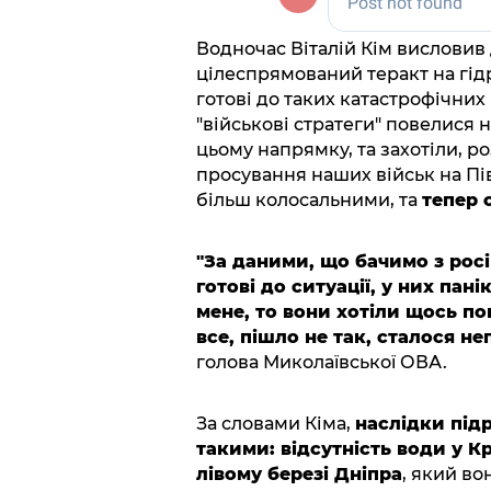
Водночас Віталій Кім висловив
цілеспрямований теракт на гідр
готові до таких катастрофічних 
"військові стратеги" повелися 
цьому напрямку, та захотіли, 
просування наших військ на Пі
більш колосальними, та
тепер 
"За даними, що бачимо з росі
готові до ситуації, у них пан
мене, то вони хотіли щось по
все, пішло не так, сталося н
голова Миколаївської ОВА.
За словами Кіма,
наслідки підр
такими: відсутність води у Кр
лівому березі Дніпра
, який в