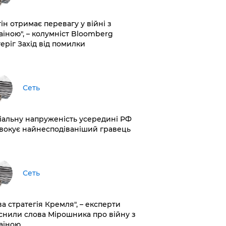
ін отримає перевагу у війні з
аїною", – колумніст Bloomberg
теріг Захід від помилки
Сеть
іальну напруженість усередині РФ
вокує найнесподіваніший гравець
Сеть
ва стратегія Кремля", – експерти
снили слова Мірошника про війну з
аїною