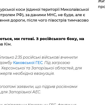
Жит
про
урської коси (єдиної території Миколаївської
нтролем РФ), за даними МНС, не буде, але є
ення дороги, після чого півострів тимчасово
ються, ми готові. З російського боку, на
в Кім.
близько 2:35 російські військові вчинили
 дамбу
Каховської ГЕС
. Під загрозою
ерсонської та Запорізької областей, для
жертв необхідна евакуація.
ргоатомі заявили, що підрив росіянами
для Запорізької АЕС.