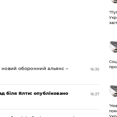
"Пут
Укр
зас
Соц
про
я новий оборонний альянс –
16:35
ад біля Ялти: опубліковано
16:27
"Но
поя
Укр