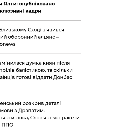
я Ялти: опубліковано
клюзивні кадри
Близькому Сході з'явився
ий оборонний альянс –
ronews
змінилася думка киян після
трілів балістикою, та скільки
аїнців готові віддати Донбас
енський розкрив деталі
мови з Драпатим:
тянтинівка, Слов'янськ і ракети
я ППО