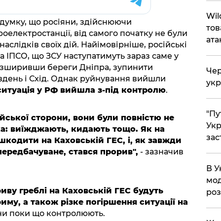
Wil
 думку, що росіяни, здійснюючи
тов
оелектростанції, від самого початку не були
ата
наслідків своїх дій. Найімовірніше, російські
на ІПСО, що ЗСУ наступатимуть зараз саме у
розширивши береги Дніпра, зупинити
Чер
вдень і Схід. Однак руйнування вийшли
укр
ситуація у РФ вийшла з-під контролю
.
"Пу
йської сторони, вони були повністю не
Укр
іка: виїжджають, кидають тощо. Як на
зас
шкодити на Каховській ГЕС, і, як завжди
епередбачуване, стався прорив",
- зазначив
В У
мод
иву греблі на Каховській ГЕС будуть
ро
иму, а також різке погіршення ситуації на
они поки що контролюють.