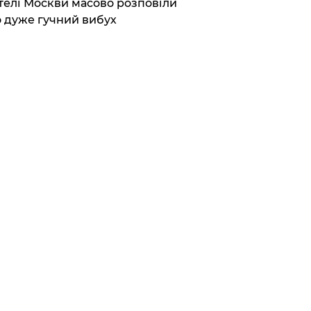
елі Москви масово розповіли
 дуже гучний вибух