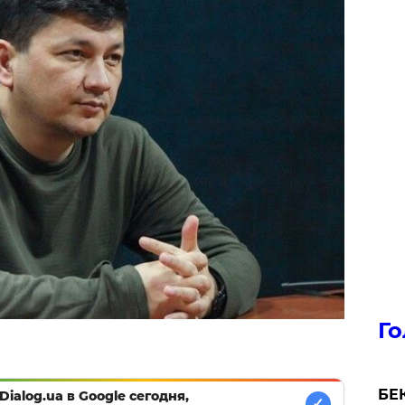
Го
БЕК
Dialog.ua в Google сегодня,
✓