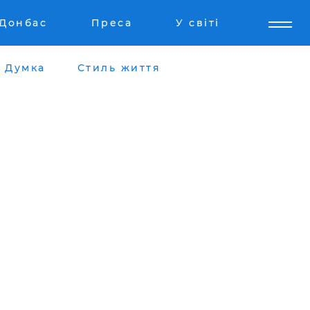
Донбас
Преса
У світі
Думка
Стиль життя