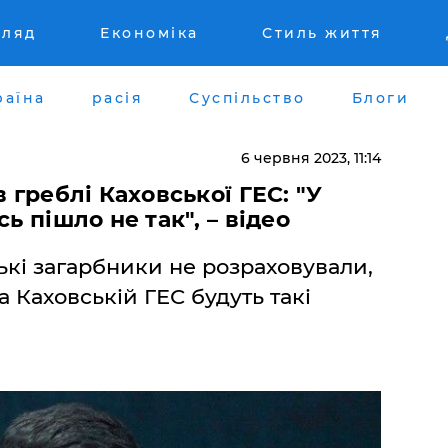
гляд
Економіка
Стиль життя
раїна
расія
Суспільство
Блоги
6 червня 2023, 11:14
в греблі Каховської ГЕС: "У
ь пішло не так", – відео
ькі загарбники не розраховували,
а Каховській ГЕС будуть такі