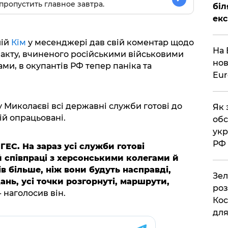
пропустить главное завтра.
біл
екс
ій
Кім
у месенджері дав свій коментар щодо
На 
акту, вчиненого російськими військовими
нов
ами, в окупантів РФ тепер паніка та
Eu
у Миколаєві всі державні служби готові до
Як 
дій опрацьовані.
обс
укр
РФ
ГЕС. На зараз усі служби готові
й співпраці з херсонськими колегами й
ів більше, ніж вони будуть насправді,
Зел
ань, усі точки розгорнуті, маршрути,
роз
- наголосив він.
Кос
дл