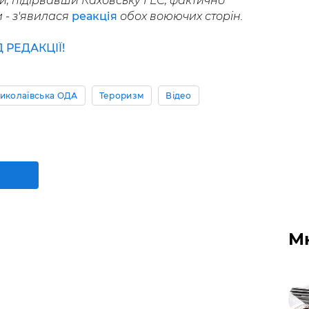
ни, підірвавши Каховську ГЕС, фактично
 - з'явилася
реакція
обох воюючих сторін.
РЕДАКЦІЇ!
иколаївська ОДА
Тероризм
Відео
М