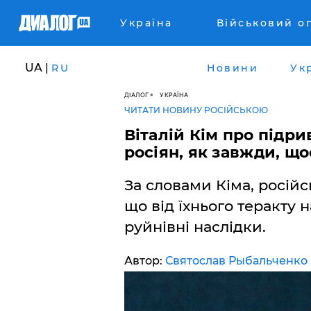
Україна
Військовий о
UA |
RU
Новини
Ук
ДІАЛОГ
УКРАЇНА
ЧИТАТИ НОВИНУ РОСІЙСЬКОЮ
Віталій Кім про підри
росіян, як завжди, щос
За словами Кіма, російс
що від їхнього теракту н
руйнівні наслідки.
Автор:
Святослав Рыбальченко