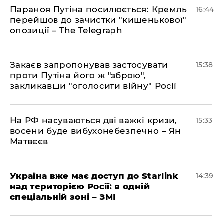
Параноя Путіна посилюється: Кремль
16:44
перейшов до зачистки "кишенькової"
опозиції – The Telegraph
Закаєв запропонував застосувати
15:38
проти Путіна його ж "зброю",
закликавши "оголосити війну" Росії
На РФ насуваються дві важкі кризи,
15:33
восени буде вибухонебезпечно – Ян
Матвєєв
Україна вже має доступ до Starlink
14:39
над територією Росії: в одній
спеціальній зоні – ЗМІ