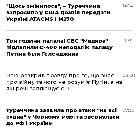
"Щось змінилося", – Туреччина
14:14
запросила у США дозвіл передати
Україні ATACMS і M270
Три години палала: СБС "Мадяра"
11:39
підпалили С-400 неподалік палацу
Путіна біля Геленджика
Накі розкрив правду про те, що знає
08:00
про війну та чого не розуміє Путін, а на
які речі заплющує очі
Туреччина заявила про атаки "на всі
07:30
судна" у Чорному морі та звернулася
до РФ і України