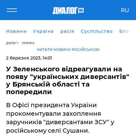
RU
Новини
Україна
расія
Суспільство
Блоги
ДІАЛОГ
УКРАЇНА
ЧИТАТИ НОВИНУ РОСІЙСЬКОЮ
2 березня 2023, 14:01
У Зеленського відреагували на
появу "українських диверсантів"
у Брянській області та
попередили
В Офісі президента України
прокоментували захоплення
заручників "диверсантами ЗСУ" у
російському селі Сушани.