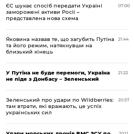
ЄС шукає спосіб передати Україні
07:00
заморожені активи Росії –
представлена ​​нова схема
Яковина назвав те, що загубить Путіна
21:44
та його режим, натякнувши на
близький кінець
У Путіна не буде перемоги, Україна
21:22
не піде з Донбасу – Зеленський
Зеленський про удари по Wildberries:
20:57
там втрати, які вражають, це успіх
українських сил
Удари морських дронів ВМС ЗСУ по
20:11