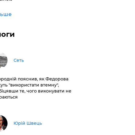
льше
логи
Сеть
ородній пояснив, як Федорова
уть "використати втемну",
біцявши те, чого виконувати не
раються
Юрій Швець