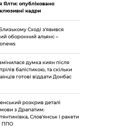
я Ялти: опубліковано
клюзивні кадри
Близькому Сході з'явився
ий оборонний альянс –
ronews
змінилася думка киян після
трілів балістикою, та скільки
аїнців готові віддати Донбас
енський розкрив деталі
мови з Драпатим:
тянтинівка, Слов'янськ і ракети
я ППО