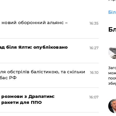
Бі
я новий оборонний альянс –
16:35
Б
ад біля Ялти: опубліковано
16:27
Заг
ля обстрілів балістикою, та скільки
16:10
мож
нбас РФ
поо
зби
 розмови з Драпатим:
16:07
і ракети для ППО