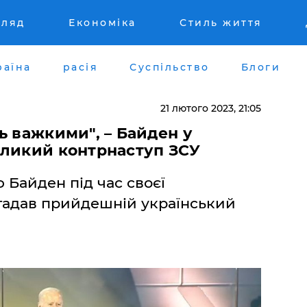
гляд
Економіка
Стиль життя
раїна
расія
Суспільство
Блоги
21 лютого 2023, 21:05
ь важкими", – Байден у
еликий контрнаступ ЗСУ
Байден під час своєї
гадав прийдешній український