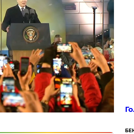
Го
БЕК