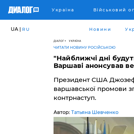
Україна
Військовий о
UA |
RU
Новини
Ук
ДІАЛОГ
УКРАЇНА
ЧИТАТИ НОВИНУ РОСІЙСЬКОЮ
"Найближчі дні будут
Варшаві анонсував в
Президент США Джозеф 
варшавської промови з
контрнаступ.
Автор:
Татьяна Шевченко