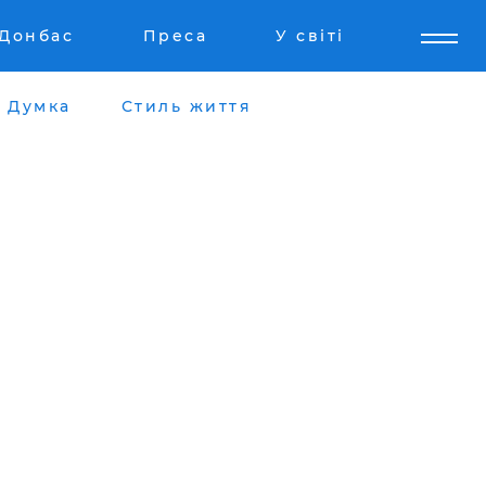
Донбас
Преса
У світі
Думка
Стиль життя