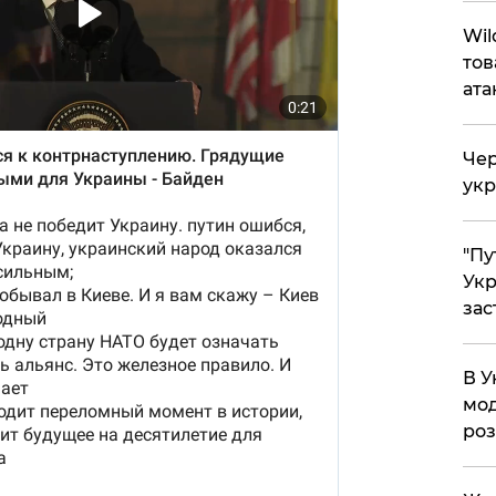
Wil
тов
ата
Чер
укр
"Пу
Укр
зас
В У
мод
ро