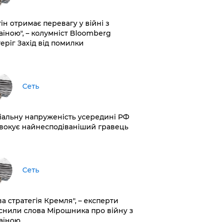
ін отримає перевагу у війні з
аїною", – колумніст Bloomberg
теріг Захід від помилки
Сеть
іальну напруженість усередині РФ
вокує найнесподіваніший гравець
Сеть
ва стратегія Кремля", – експерти
снили слова Мірошника про війну з
аїною