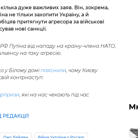
ілька дуже важливих заяв. Він, зокрема,
на не тільки захопити Україну, а й
обіцяв притягнути агресора за військові
ував нові санкції.
а РФ Путіна від нападу на країну-члена НАТО,
льянсу на таку агресію.
о у Білому домі
пояснили
, чому Києву
вій контрнаступ.
юрпризи
, які на нас чекають під час
М
РЕДАКЦІЇ!
Джо Байден
Війна України з Росією