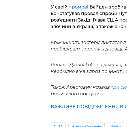
У своїй
промові
Байден зробив к
констатував провал спроби Путі
роз'єднати Захід. Глава США по
злочини в Україні, а також анонс
Крім іншого, застеріг диктатор
пообіцявши жорстку відповідь А
Раніше Діалог.UA повідомляв, щ
необхідно вже зараз починати с
Також Арестович назвав
три с
російського наступу.
ВАЖЛИВЕ ПОВІДОМЛЕННЯ ВІД 
США
Новини України
Відео