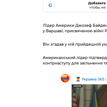
Добавьте 
G
чтобы не 
Лідер Америки Джозеф Байден 
у Варшаві, присвяченою війні 
Він згадав у ній прийдешній у
Американський лідер підтверди
контрнаступу для звільнення т