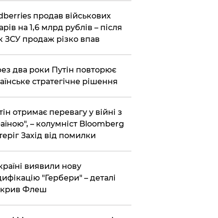
dberries продав військових
арів на 1,6 млрд рублів – після
к ЗСУ продаж різко впав
ез два роки Путін повторює
аїнське стратегічне рішення
тін отримає перевагу у війні з
аїною", – колумніст Bloomberg
теріг Захід від помилки
країні виявили нову
ифікацію "Гербери" – деталі
зкрив Флеш