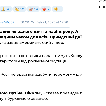
Жит
про
ання не одного дня та навіть року. А
ладним часом для всіх. Прийдешні дні
,
- заявив американський лідер.
артнери та союзники надаватимуть Києву
територій від російської окупації.
Росії не вдасться здобути перемогу у цій
вою Путіна. Ніколи",
- сказав президент
нуті бурхливою овацією.