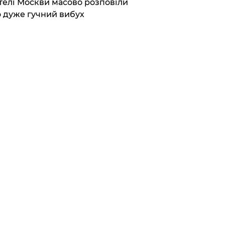
елі Москви масово розповіли
 дуже гучний вибух