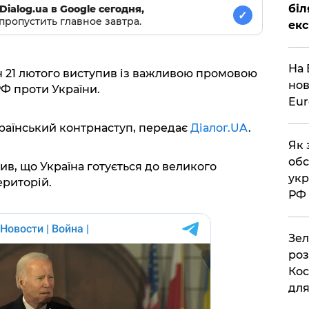
біл
Dialog.ua в Google сегодня,
✓
пропустить главное завтра.
екс
На 
21 лютого виступив із важливою промовою
нов
РФ проти України.
Eu
країнський контрнаступ, передає
Діалог.UA
.
Як 
обс
в, що Україна готується до великого
укр
ериторій.
РФ
Зел
роз
Кос
дл