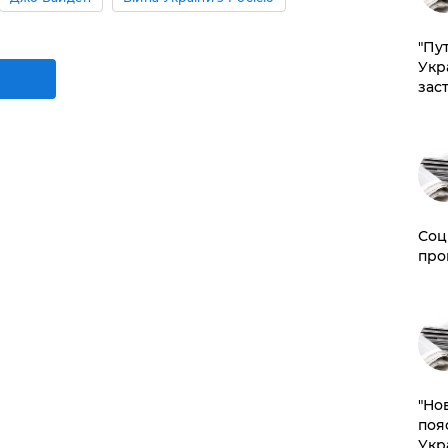
"Пут
Укр
зас
Соц
про
"Но
поя
Укр