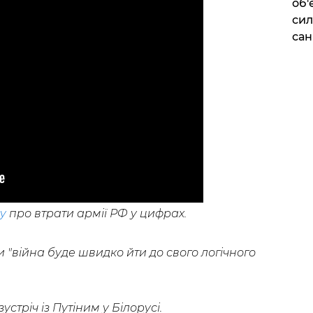
об'
сил
сан
у
про втрати армії РФ у цифрах.
ли "війна буде швидко йти до свого логічного
зустріч із Путіним у Білорусі.