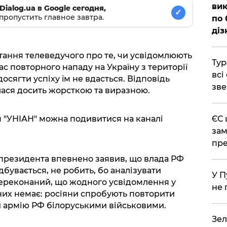
вик
Dialog.ua в Google сегодня,
✓
пропустить главное завтра.
по 
діз
итання телеведучого про те, чи усвідомлюють
Тур
ас повторного нападу на Україну з території
всі
досягти успіху їм не вдасться. Відповідь
зве
ася досить жорсткою та виразною.
 "УНІАН" можна подивитися на каналі
ЄС 
зам
пре
президента впевнено заявив, що влада РФ
дбувається, не робить, бо аналізувати
У П
переконаний, що жодного усвідомлення у
не 
у них немає: росіяни спробують повторити
и армію РФ білоруськими військовими.
Зел