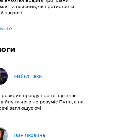
аленко попередив про плани
мля та пояснив, як протистояти
ій загрозі
льше
логи
Майкл Наки
і розкрив правду про те, що знає
війну та чого не розуміє Путін, а на
 речі заплющує очі
Іван Яковина