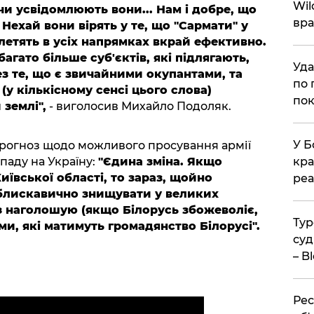
Wil
чи усвідомлюють вони... Нам і добре, що
вра
Нехай вони вірять у те, що "Сармати" у
 летять в усіх напрямках вкрай ефективно.
гато більше суб'єктів, які підлягають,
Уда
з те, що є звичайними окупантами, та
по 
у кількісному сенсі цього слова)
пок
 землі",
- виголосив Михайло Подоляк.
У Б
прогноз щодо можливого просування армії
паду на Україну:
"Єдина зміна. Якщо
кра
иївської області, то зараз, щойно
реа
 блискавично знищувати у великих
аз наголошую (якщо Білорусь збожеволіє,
Тур
и, які матимуть громадянство Білорусі".
суд
– B
Рес