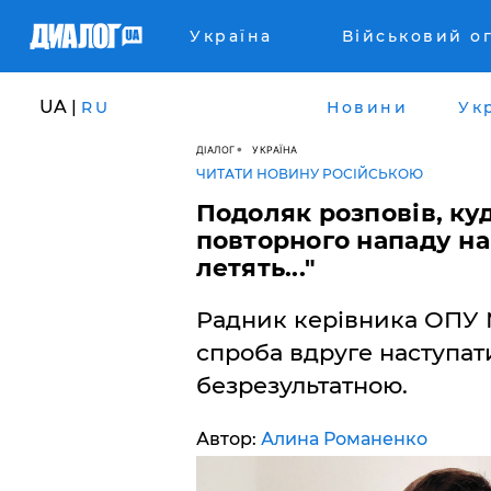
Україна
Військовий о
UA |
RU
Новини
Ук
ДІАЛОГ
УКРАЇНА
ЧИТАТИ НОВИНУ РОСІЙСЬКОЮ
Подоляк розповів, ку
повторного нападу на 
летять..."
Радник керівника ОПУ 
спроба вдруге наступат
безрезультатною.
Автор:
Алина Романенко