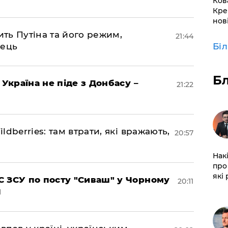
Ков
Кре
нов
ить Путіна та його режим,
21:44
нець
Бі
Б
 Україна не піде з Донбасу –
21:22
dberries: там втрати, які вражають,
20:57
Нак
про 
які
 ЗСУ по посту "Сиваш" у Чорному
20:11