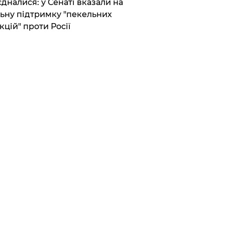
єдналися: у Сенаті вказали на
ьну підтримку "пекельних
кцій" проти Росії