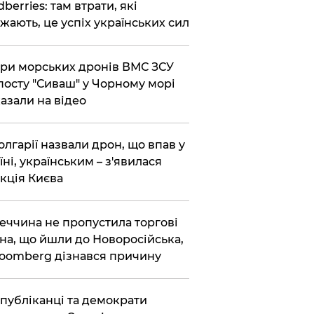
dberries: там втрати, які
жають, це успіх українських сил
ри морських дронів ВМС ЗСУ
посту "Сиваш" у Чорному морі
азали на відео
олгарії назвали дрон, що впав у
їні, українським – з'явилася
кція Києва
еччина не пропустила торгові
на, що йшли до Новоросійська,
loomberg дізнався причину
публіканці та демократи