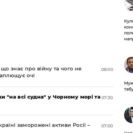
Кул
кон
поп
нап
 що знає про війну та чого не
08:00
 заплющує очі
Муж
табу
и "на всі судна" у Чорному морі та
07:30
раїні заморожені активи Росії –
07:00