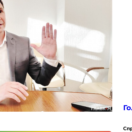
Го
​Сп