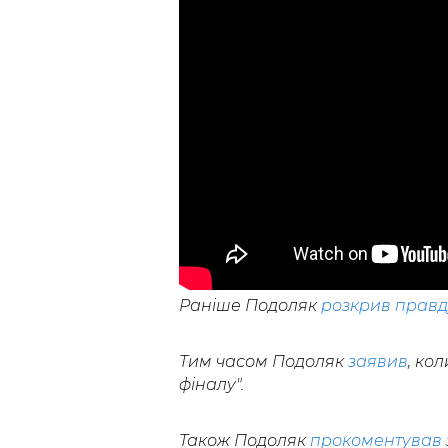
Раніше Подоляк
розкрив правд
Тим часом Подоляк
заявив
, ко
фіналу".
Також Подоляк
прокоментував