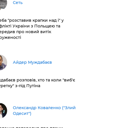
Сеть
еба "розставив крапки над і" у
флікті України з Польщею та
ередив про новий витік
руженості
Айдер Муждабаєв
дабаєв розповів, хто та коли "виб'є
ретку" з-під Путіна
Олександр Коваленко ("Злий
Одесит")