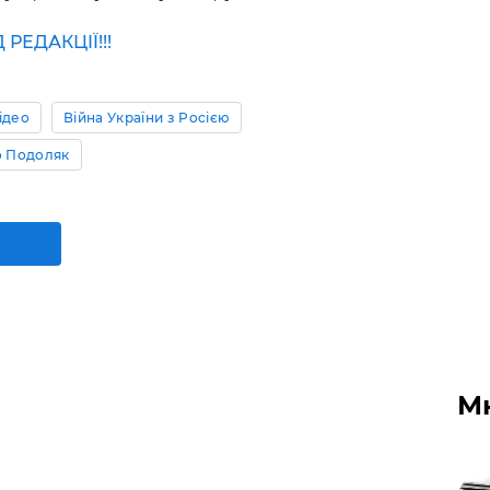
ЕДАКЦІЇ!!!
ідео
Війна України з Росією
 Подоляк
М