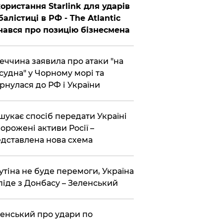
ористання Starlink для ударів
балістиці в РФ - The Atlantic
нався про позицію бізнесмена
еччина заявила про атаки "на
 судна" у Чорному морі та
рнулася до РФ і України
шукає спосіб передати Україні
орожені активи Росії –
дставлена ​​нова схема
утіна не буде перемоги, Україна
піде з Донбасу – Зеленський
енський про удари по