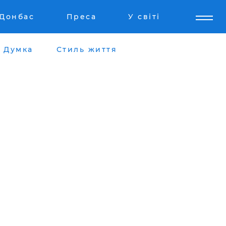
Донбас
Преса
У світі
Думка
Стиль життя