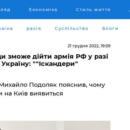
гляд
Економіка
Стиль життя
раїна
расія
Суспільство
Блоги
21 грудня 2022, 19:59
ди зможе дійти армія РФ у разі
Україну: ""Іскандери"
Михайло Подоляк пояснив, чому
и на Київ виявиться