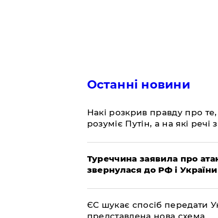
Останні новини
Накі розкрив правду про те,
розуміє Путін, а на які речі
Туреччина заявила про атак
звернулася до РФ і України
ЄС шукає спосіб передати Ук
представлена ​​нова схема