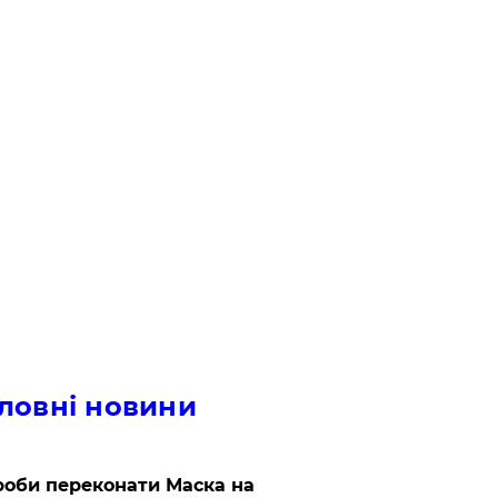
ловні новини
роби переконати Маска на