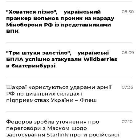
"Ховатися пізно", – український
08:50
пранкер Вольнов проник на нараду
Міноборони РФ із представниками
ВПК
"Три штуки залетіло", – українські
08:09
БПЛА успішно атакували Wildberries
в Єкатеринбурзі
Шахраї користуються ударами армії
07:35
РФ по цивільних складах і
підприємствах України – Флеш
Федоров зробив уточнення про
07:10
переговори з Маском щодо
застосування Starlink проти російської