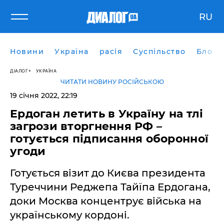
RU
Новини
Україна
расія
Суспільство
Блоги
ДІАЛОГ
УКРАЇНА
ЧИТАТИ НОВИНУ РОСІЙСЬКОЮ
19 січня 2022, 22:19
Ердоган летить в Україну на тлі
загрози вторгнення РФ –
готується підписання оборонної
угоди
Готується візит до Києва президента
Туреччини Реджепа Тайїпа Ердогана,
доки Москва концентрує війська на
українському кордоні.