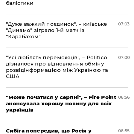
балістики
"Дуже важкий поєдинок", – київське
07:03
"Динамо" зіграло 1-й матч із
"Карабахом"
"Усі люблять переможців", – Politico
07:00
дізналося про відновлення обміну
розвідінформацією між Україною та
США
"Може початися у серпні", – Fire Point
06:56
анонсувала хорошу новину для всіх
українців
Сибіга попередив, що Росія у
06:55