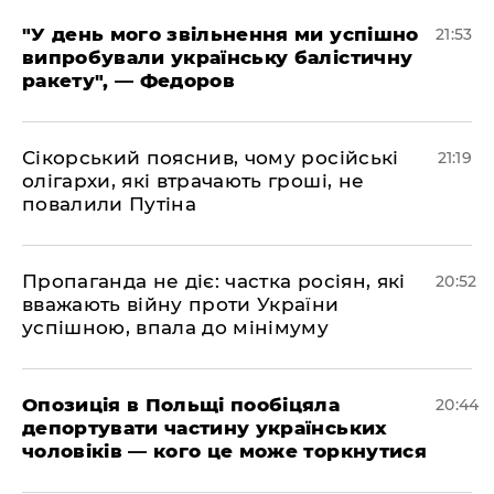
​"У день мого звільнення ми успішно
21:53
випробували українську балістичну
ракету", — Федоров
​Сікорський пояснив, чому російські
21:19
олігархи, які втрачають гроші, не
повалили Путіна
​Пропаганда не діє: частка росіян, які
20:52
вважають війну проти України
успішною, впала до мінімуму
​Опозиція в Польщі пообіцяла
20:44
депортувати частину українських
чоловіків — кого це може торкнутися