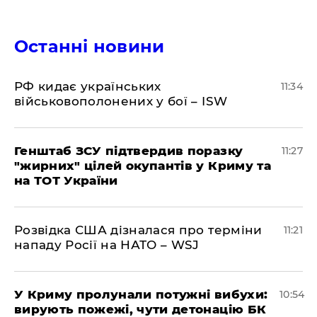
Останні новини
РФ кидає українських
11:34
військовополонених у бої – ISW
Генштаб ЗСУ підтвердив поразку
11:27
"жирних" цілей окупантів у Криму та
на ТОТ України
Розвідка США дізналася про терміни
11:21
нападу Росії на НАТО – WSJ
У Криму пролунали потужні вибухи:
10:54
вирують пожежі, чути детонацію БК