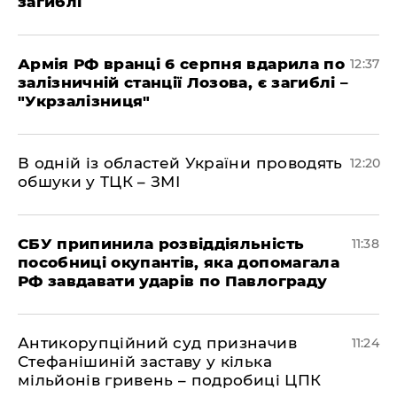
загиблі
Армія РФ вранці 6 серпня вдарила по
12:37
залізничній станції Лозова, є загиблі –
"Укрзалізниця"
В одній із областей України проводять
12:20
обшуки у ТЦК – ЗМІ
СБУ припинила розвіддіяльність
11:38
пособниці окупантів, яка допомагала
РФ завдавати ударів по Павлограду
Антикорупційний суд призначив
11:24
Стефанішиній заставу у кілька
мільйонів гривень – подробиці ЦПК