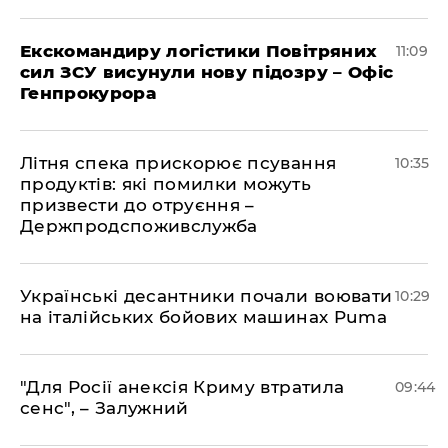
Екскомандиру логістики Повітряних
11:09
сил ЗСУ висунули нову підозру – Офіс
Генпрокурора
Літня спека прискорює псування
10:35
продуктів: які помилки можуть
призвести до отруєння –
Держпродспоживслужба
Українські десантники почали воювати
10:29
на італійських бойових машинах Puma
"Для Росії анексія Криму втратила
09:44
сенс", – Залужний