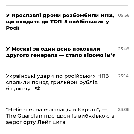
У Ярославлі дрони розбомбили НПЗ,
05:56
що входить до ТОП-5 найбільших у
Росії
​У Москві за один день поховали
23:49
другого генерала — стало відомо ім’я
​Українські удари по російських НПЗ
23:14
спалили понад трильйон рублів
бюджету РФ
​"Небезпечна ескалація в Європі", —
23:06
The Guardian про дрон із вибухівкою в
аеропорту Лейпцига