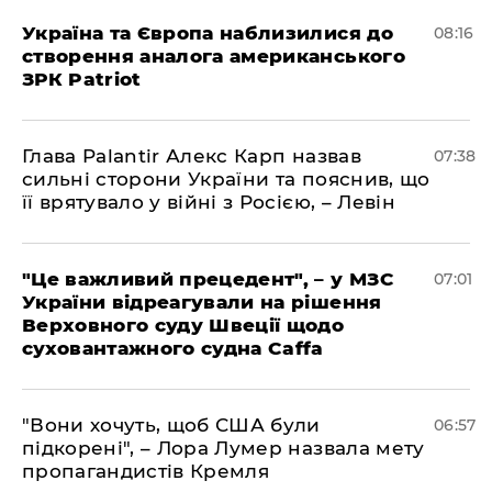
Україна та Європа наблизилися до
08:16
створення аналога американського
ЗРК Patriot
Глава Palantir Алекс Карп назвав
07:38
сильні сторони України та пояснив, що
її врятувало у війні з Росією, – Левін
"Це важливий прецедент", – у МЗС
07:01
України відреагували на рішення
Верховного суду Швеції щодо
суховантажного судна Caffa
"Вони хочуть, щоб США були
06:57
підкорені", – Лора Лумер назвала мету
пропагандистів Кремля