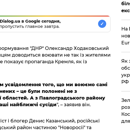
біл
екс
Dialog.ua в Google сегодня,
✓
пропустить главное завтра.
На 
нов
Eu
 формування "ДНР" Олександр Ходаковський
нцям доводиться воювати не так із жителями
Як 
це показує пропаганда Кремля, як із
обс
укр
РФ
м усвідомлення того, що ми воюємо самі
ених – це були полонені не з
ї областей. А з Павлоградського району
Зел
Наші найближчі сусіди
", – заявив він.
роз
Кос
ст і блогер Денис Казанський, російські
дл
ський район частиною "Новоросії" та