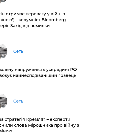
ін отримає перевагу у війні з
аїною", – колумніст Bloomberg
теріг Захід від помилки
Сеть
іальну напруженість усередині РФ
вокує найнесподіваніший гравець
Сеть
ва стратегія Кремля", – експерти
снили слова Мірошника про війну з
аїною