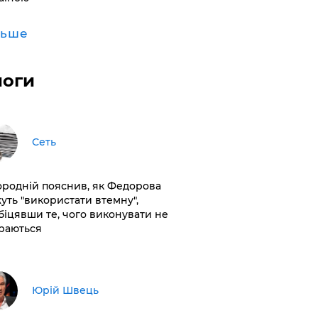
льше
логи
Сеть
ородній пояснив, як Федорова
уть "використати втемну",
біцявши те, чого виконувати не
раються
Юрій Швець