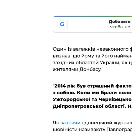
Добавьте 
G
чтобы не 
Один із ватажків незаконного
визнав, що йому та його найма
західних областей України, як 
жителями Донбасу.
"
2014 рік був страшний факто
з собою. Коли ми брали полон
Ужгородської та Чернівецько
Дніпропетровської області. 
Як
зазначив
донецький журналі
шовіністи називають Павлоград