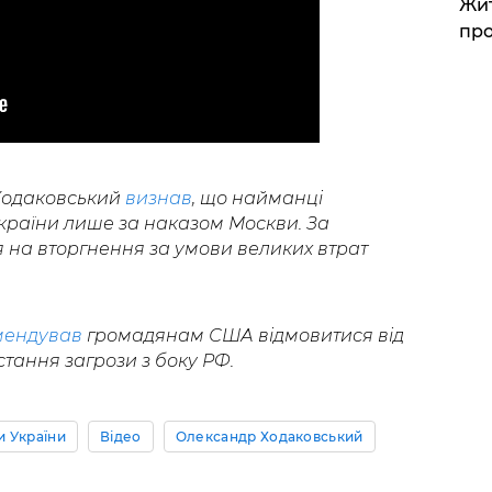
Жит
про
 Ходаковський
визнав
, що найманці
 України лише за наказом Москви. За
я на вторгнення за умови великих втрат
мендував
громадянам США відмовитися від
тання загрози з боку РФ.
 України
Відео
Олександр Ходаковський