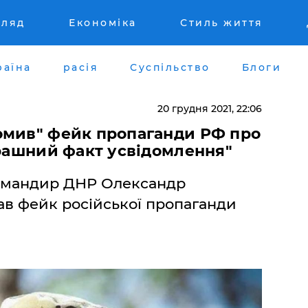
гляд
Економіка
Стиль життя
раїна
расія
Суспільство
Блоги
20 грудня 2021, 22:06
омив" фейк пропаганди РФ про
трашний факт усвідомлення"
омандир ДНР Олександр
ав фейк російської пропаганди