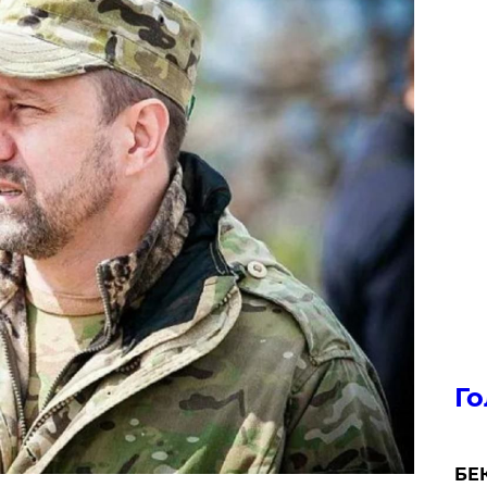
Го
БЕК