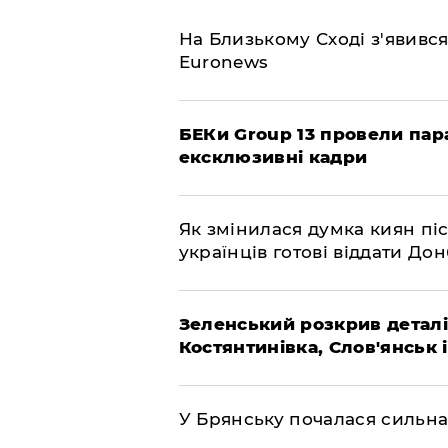
На Близькому Сході з'явивс
Euronews
БЕКи Group 13 провели пар
ексклюзивні кадри
Як змінилася думка киян піс
українців готові віддати До
Зеленський розкрив деталі
Костянтинівка, Слов'янськ 
У Брянську почалася сильна