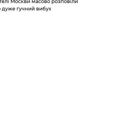
елі Москви масово розповіли
 дуже гучний вибух