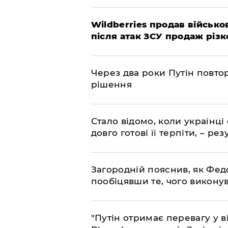
Wildberries продав військов
після атак ЗСУ продаж різк
Через два роки Путін повто
рішення
Стало відомо, коли українці
довго готові її терпіти, – р
Загородній пояснив, як Фед
пообіцявши те, чого викону
"Путін отримає перевагу у ві