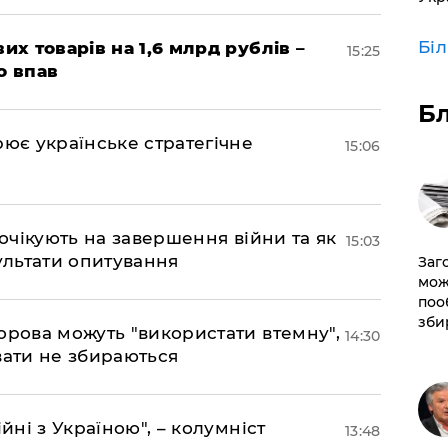
Бі
их товарів на 1,6 млрд рублів –
15:25
о впав
Б
рює українське стратегічне
15:06
 очікують на завершення війни та як
15:03
езультати опитування
Заг
мож
поо
зби
орова можуть "використати втемну",
14:30
вати не збираються
йні з Україною", – колумніст
13:48