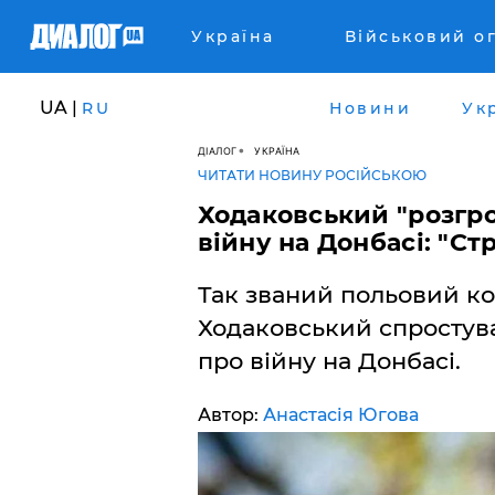
Україна
Військовий о
UA |
RU
Новини
Ук
ДІАЛОГ
УКРАЇНА
ЧИТАТИ НОВИНУ РОСІЙСЬКОЮ
Ходаковський "розгр
війну на Донбасі: "С
Так званий польовий к
Ходаковський спростув
про війну на Донбасі.
Автор:
Анастасія Югова