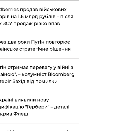
dberries продав військових
арів на 1,6 млрд рублів – після
к ЗСУ продаж різко впав
ез два роки Путін повторює
аїнське стратегічне рішення
тін отримає перевагу у війні з
аїною", – колумніст Bloomberg
теріг Захід від помилки
країні виявили нову
ифікацію "Гербери" – деталі
зкрив Флеш