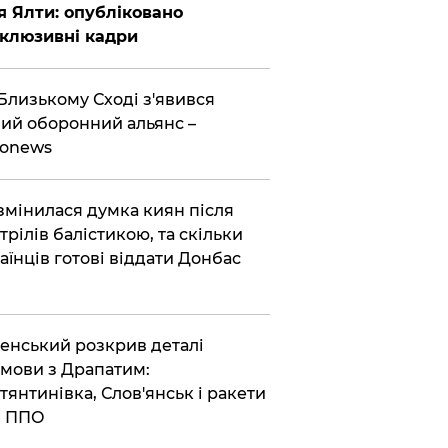
я Ялти: опубліковано
клюзивні кадри
Близькому Сході з'явився
ий оборонний альянс –
ronews
змінилася думка киян після
трілів балістикою, та скільки
аїнців готові віддати Донбас
енський розкрив деталі
мови з Драпатим:
тянтинівка, Слов'янськ і ракети
я ППО