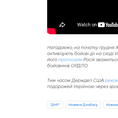
Нагадаємо, на початку грудня
активізують бойові дії на сході
його
прогнозом
Росія зважитьс
бойовиків ОРДЛО.
Тим часом Держдеп США
реко
подорожей Україною через зрос
"ДНР"
Новини Донбасу
Новини