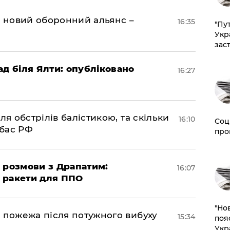
я новий оборонний альянс –
16:35
"Пут
Укр
зас
ад біля Ялти: опубліковано
16:27
ля обстрілів балістикою, та скільки
16:10
Соц
нбас РФ
про
 розмови з Драпатим:
16:07
і ракети для ППО
"Но
 пожежа після потужного вибуху
15:34
поя
Укр