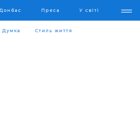
Донбас
Преса
У світі
Думка
Стиль життя