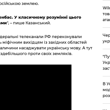
осійською землею.
Wil
тов
нбас. У класичному розумінні цього
ата
ами
", – пише Казанський.
Чер
федеральні телеканали РФ переконували
укр
ь міфічним вихідцям із західних областей
Галичини насаджувати українську мову. А тут
здебільшого проти своїх земляків.
"Пу
Укр
зас
В У
мод
ро