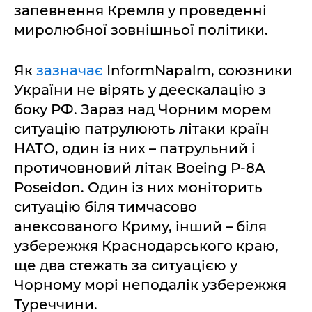
запевнення Кремля у проведенні
миролюбної зовнішньої політики.
Як
зазначає
InformNapalm, союзники
України не вірять у деескалацію з
боку РФ. Зараз над Чорним морем
ситуацію патрулюють літаки країн
НАТО, один із них – патрульний і
протичовновий літак Boeing P-8A
Poseidon. Один із них моніторить
ситуацію біля тимчасово
анексованого Криму, інший – біля
узбережжя Краснодарського краю,
ще два стежать за ситуацією у
Чорному морі неподалік узбережжя
Туреччини.