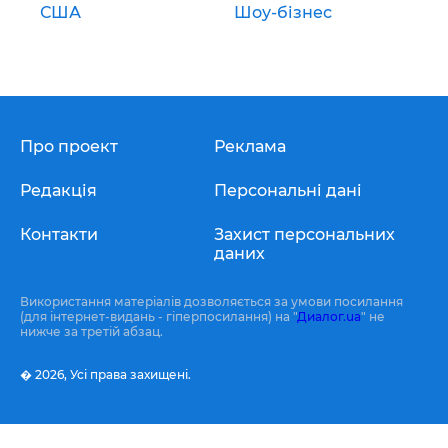
США
Шоу-бізнес
Про проект
Реклама
Редакція
Персональні дані
Контакти
Захист персональних
даних
Використання матеріалів дозволяється за умови посилання
(для інтернет-видань - гіперпосилання) на "
Диалог.ua
" не
нижче за третій абзац.
� 2026,
Усі права захищені.