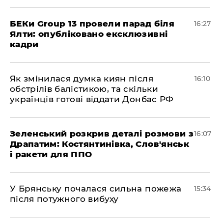
БЕКи Group 13 провели парад біля
16:27
Ялти: опубліковано ексклюзивні
кадри
Як змінилася думка киян після
16:10
обстрілів балістикою, та скільки
українців готові віддати Донбас РФ
Зеленський розкрив деталі розмови з
16:07
Драпатим: Костянтинівка, Слов'янськ
і ракети для ППО
У Брянську почалася сильна пожежа
15:34
після потужного вибуху