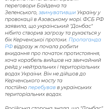
переговори Байдена та
Зеленського,
звинувативши
Україну у
провокації в Азовському морі. ФСБ РФ
заявила, що український "Донбас"
нібито створив загрозу та рухається у
бік Керченської протоки.
Пропаганда
РФ
відразу ж почала робити
вкидання про початок протистояння,
хоча корабель вийшов на звичайний
рейд у нейтральних і територіальних
водах України. Він не дійшов до
Керченського мосту та
постійно
перебував
в українських
територіальних водах.
Російська сторона знала, що "Донбас"