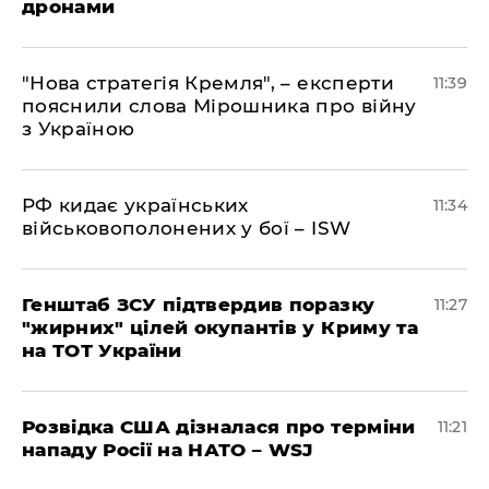
дронами
"Нова стратегія Кремля", – експерти
11:39
пояснили слова Мірошника про війну
з Україною
РФ кидає українських
11:34
військовополонених у бої – ISW
Генштаб ЗСУ підтвердив поразку
11:27
"жирних" цілей окупантів у Криму та
на ТОТ України
Розвідка США дізналася про терміни
11:21
нападу Росії на НАТО – WSJ