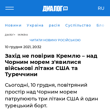
RU
Новини
Україна
расія
Суспільство
Блоги
ДІАЛОГ
УКРАЇНА
ЧИТАТИ НОВИНУ РОСІЙСЬКОЮ
10 грудня 2021, 20:32
Захід не повірив Кремлю – над
Чорним морем з'явилися
військові літаки США та
Туреччини
Сьогодні, 10 грудня, повітряний
простір над Чорним морем
патрулюють три літаки США й один
турецький борт.