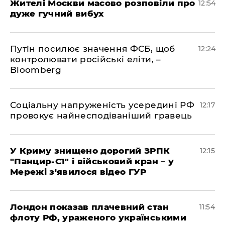
Жителі Москви масово розповіли про
12:54
дуже гучний вибух
Путін посилює значення ФСБ, щоб
12:24
контролювати російські еліти, –
Bloomberg
Соціальну напруженість усередині РФ
12:17
провокує найнесподіваніший гравець
У Криму знищено дорогий ЗРПК
12:15
"Панцир-С1" і військовий кран – у
Мережі з'явилося відео ГУР
Лондон показав плачевний стан
11:54
флоту РФ, ураженого українськими