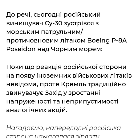
До речі, сьогодні російський
винищувач Су-30 зустрівся з
морським патрульним/
протичовновим літаком Boeing P-8A
Poseidon над Чорним морем:
Поки що реакція російської сторони
на появу іноземних військових літаків
невідома, проте Кремль традиційно
звинувачує Захід у зростанні
напруженості та неприпустимості
аналогічних акцій.
Нагадаємо, напередодні російська
сторона намагалася зірвати